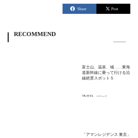
RECOMMEND
富士山、温泉、城……東海
道新幹線に乗って行ける沿
線絶景スポット５
TRAVEL
2016.4.27
「アマンレジデンス 東京」