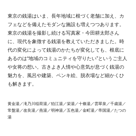
東京の銭湯はいま、長年地域に根づく老舗に加え、カ
フェなどを備えたモダンな施設も増えつつあります。
東京の銭湯を撮影し続ける写真家・今田耕太郎さん
に、現代を象徴する銭湯を教えていただきました。時
代の変化によって銭湯のかたちが変化しても、根底に
あるのは“地域のコミュニティを守りたい”というご主人
や女将の想い。古きよき人情や心意気が息づく銭湯の
魅力を、風呂や建築、ペンキ絵、脱衣場など細かくひ
も解きます。
黄金湯／滝乃川稲荷湯／狛江湯／栄湯／十條湯／雲翠泉／千歳湯／
常盤湯／改良湯／燕湯／明神湯／五色湯／金町湯／帝国湯／たつの
湯