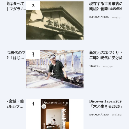
べて
現存する世界最古の会社《金
 /
剛組》創業1445年の歩み【前
ホッコ
編】
INFORMATION
2023.7.31
のマ
新次元の塩づくり《田野屋塩
じめ
二郎》現代に受け継がれる高
知の“塩"スピリット塩の道を
TRAVEL
2025.7.30
ゆく高知旅｜中編
・仙
Discover Japan 2026年9月号
フェ
「木と生きる2026」
チャ
INFORMATION
2026.7.31