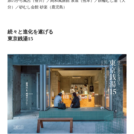
原のから風呂（香川）／純和風旅館 泉屋（熊本）／鉄輪むし湯（大
分）／砂むし会館 砂楽（鹿児島）
続々と進化を遂げる
東京銭湯15