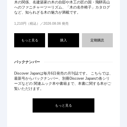
木の関係、名建築家の木の自邸や木工の匠の国・飛騨高山
へのファニチャーツーリズム、「木の名作椅子」カタログ
など、知られざる木の魅力が満載です。
1,210円（税込）／2026.08.06 発売
もっと見る
購入
定期購読
バックナンバー
Discover Japanは毎月6日発売の月刊誌です。 こちらでは、
最新号からバックナンバー、別冊Discover Japanの各シリ
ーズなどの 関連ムック本や書籍まで、本書に関する本がご
覧いただけます。
もっと見る