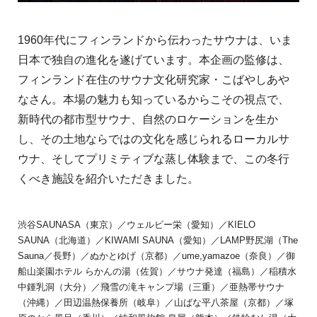
1960年代にフィンランドから伝わったサウナは、いま
日本で独自の進化を遂げています。本企画の監修は、
フィンランド在住のサウナ文化研究家・こばやしあや
なさん。本場の魅力も知っているからこその視点で、
新時代の都市型サウナ、自然のロケーションを生か
し、その土地ならではの文化を感じられるローカルサ
ウナ、そしてプリミティブな蒸し体験まで、この冬行
くべき施設を紹介いただきました。
渋谷SAUNASA（東京）／ウェルビー栄（愛知）／KIELO
SAUNA（北海道）／KIWAMI SAUNA（愛知）／LAMP野尻湖（The
Sauna／長野）／ぬかとゆげ（京都）／ume,yamazoe（奈良）／御
船山楽園ホテル らかんの湯（佐賀）／サウナ発達（福島）／稲積水
中鍾乳洞（大分）／飛雪の滝キャンプ場（三重）／亜熱帯サウナ
（沖縄）／田辺温熱保養所（岐阜）／山ばな平八茶屋（京都）／塚