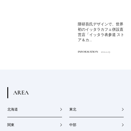
隈研吾氏デザインで、世界
初のイッタラカフェ併設直
営店「イッタラ表参道 スト
ア＆カ...
INFORMATION
2021.2.19
A
R
E
A
北海道
東北
関東
中部