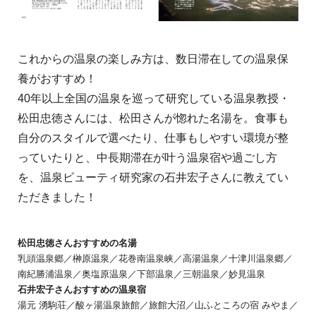
これからの温泉の楽しみ方は、数日滞在しての温泉保
養がおすすめ！
40年以上全国の温泉を巡って研究している温泉教授・
松田忠徳さんには、松田さんが惚れた名湯を。食事も
自分のスタイルで選べたり、仕事もしやすい環境が整
っていたりと、中長期滞在が叶う温泉宿や過ごし方
を、温泉ビューティ研究家の石井宏子さんに教えてい
ただきました！
松田忠徳さんおすすめの名湯
乳頭温泉郷／榊原温泉／花巻南温泉峡／高湯温泉／十津川温泉郷／
南紀勝浦温泉／奥塩原温泉／下部温泉／三朝温泉／妙見温泉
石井宏子さんおすすめの温泉宿
湯元 湧駒荘／酸ヶ湯温泉旅館／旅館大沼／山ふところの宿 みやま／