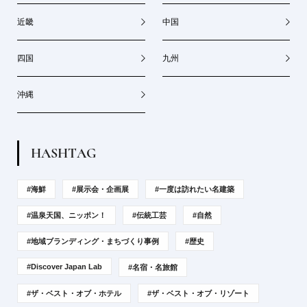
近畿
中国
四国
九州
沖縄
H
A
S
H
T
A
G
#海鮮
#展示会・企画展
#一度は訪れたい名建築
#温泉天国、ニッポン！
#伝統工芸
#自然
#地域ブランディング・まちづくり事例
#歴史
#Discover Japan Lab
#名宿・名旅館
#ザ・ベスト・オブ・ホテル
#ザ・ベスト・オブ・リゾート