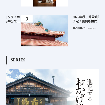
ノホ
2026年秋、首里城正殿が完成
で行
予定！復興を機に、伝統技術
の継承が進む｜首里城正殿、
TRADITION
2026.5.19
復興のいま
S
E
R
I
E
S