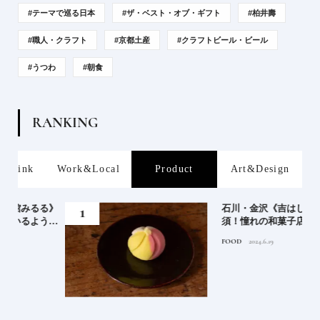
#テーマで巡る日本
#ザ・ベスト・オブ・ギフト
#柏井壽
#職人・クラフト
#京都土産
#クラフトビール・ビール
#うつわ
#朝食
R
A
N
K
I
N
G
rink
Work&Local
Product
Art&Design
る》
石川・金沢《吉はし》予約必
うな
須！憧れの和菓子店
FOOD
2024.6.19