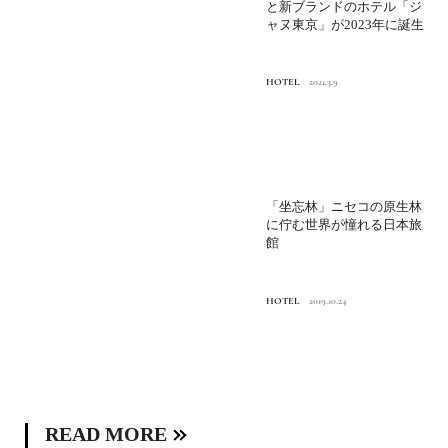
と新ブランドのホテル「ジ
ャヌ東京」が2023年に誕生
HOTEL
2021.3.9
「坐忘林」ニセコの原生林
に佇む世界が憧れる日本旅
館
HOTEL
2019.10.24
READ MORE