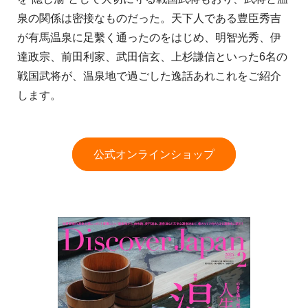
泉の関係は密接なものだった。天下人である豊臣秀吉
が有馬温泉に足繫く通ったのをはじめ、明智光秀、伊
達政宗、前田利家、武田信玄、上杉謙信といった6名の
戦国武将が、温泉地で過ごした逸話あれこれをご紹介
します。
公式オンラインショップ