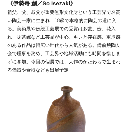
《伊勢㟢 創／So Isezaki》
祖父、父、叔父が重要無形文化財という工芸界で名高
い陶芸一家に生まれ、18歳で本格的に陶芸の道に入
る。美術展や伝統工芸展での受賞は多数。壺、花入
れ、抹茶碗など工芸品が中心。キレと存在感、重厚感
のある作品は幅広い世代から人気がある。備前焼陶友
会で理事を務め、工芸界や地域活動にも時間を惜しま
ずに参加。今回の個展では、大作のかたわらで生まれ
る酒器や食器なども出展予定