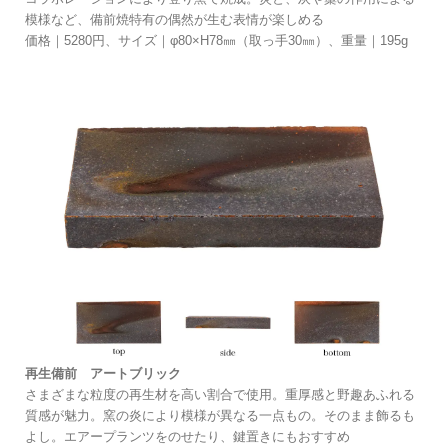
模様など、備前焼特有の偶然が生む表情が楽しめる
価格｜5280円、サイズ｜φ80×H78㎜（取っ手30㎜）、重量｜195g
再生備前 アートブリック
さまざまな粒度の再生材を高い割合で使用。重厚感と野趣あふれる
質感が魅力。窯の炎により模様が異なる一点もの。そのまま飾るも
よし。エアープランツをのせたり、鍵置きにもおすすめ