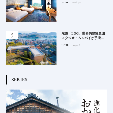
HOTEL
2026.4.22
ル
蒸留
尾道「LOG」世界的建築集団
たい
スタジオ・ムンバイが手掛け
た新空間 ～前編～
HOTEL
2019.4.6
S
E
R
I
E
S