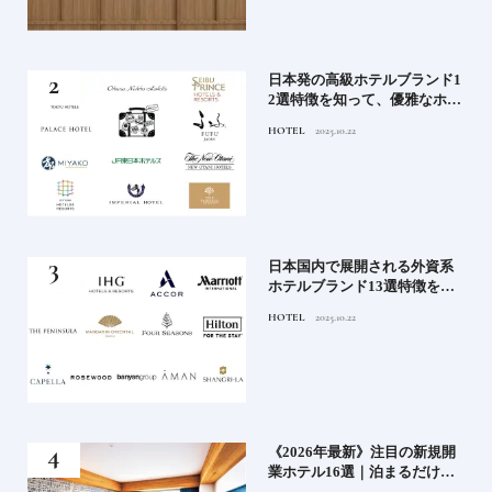
蒸留
日本発の高級ホテルブランド1
たい
2選特徴を知って、優雅なホテ
ルステイを満喫｜ホテルブラ
HOTEL
2025.10.22
ンド大解剖①
」実
日本国内で展開される外資系
の実
ホテルブランド13選特徴を知
ら知
って、優雅なホテルステイを
HOTEL
2025.10.22
神様
満喫｜ホテルブランド大解剖
⑦
い神
《2026年最新》注目の新規開
参拝
業ホテル16選｜泊まるだけで
特別！デザインが素敵なホテ