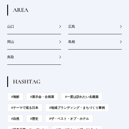
A
R
E
A
山口
広島
岡山
島根
鳥取
H
A
S
H
T
A
G
#海鮮
#展示会・企画展
#一度は訪れたい名建築
#テーマで巡る日本
#地域ブランディング・まちづくり事例
#自然
#歴史
#ザ・ベスト・オブ・ホテル