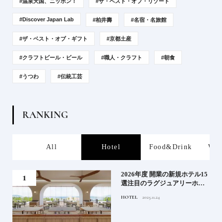
#温泉天国、ニッポン！
#ザ・ベスト・オブ・リゾート
#Discover Japan Lab
#柏井壽
#名宿・名旅館
#ザ・ベスト・オブ・ギフト
#京都土産
#クラフトビール・ビール
#職人・クラフト
#朝食
#うつわ
#伝統工芸
R
A
N
K
I
N
G
s
All
Hotel
Food&Drink
Wor
たい
2026年度 開業の新規ホテル15
行く
選注目のラグジュアリーホテ
ルや大都市の拠点となるシテ
HOTEL
2025.11.24
ィホテルまでご紹介【前編】