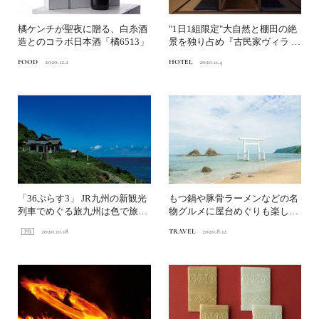
橘ケンチが聖夜に贈る、白糸酒
"1日1組限定"大自然と棚田の絶
造とのコラボ日本酒「橘6513」
景を独り占め『古民家ヴィラ あ
んたげ』...
FOOD
2020.12.2
HOTEL
2020.11.4
「36ぷらす3」 JR九州の新観光
もつ鍋や豚骨ラーメンなどの名
列車でめぐる旅九州は色で旅す
物グルメに屋台めぐりも楽しい
る。～vol.4 ...
「福岡県」
2020.10.18
TRAVEL
2020.8.12