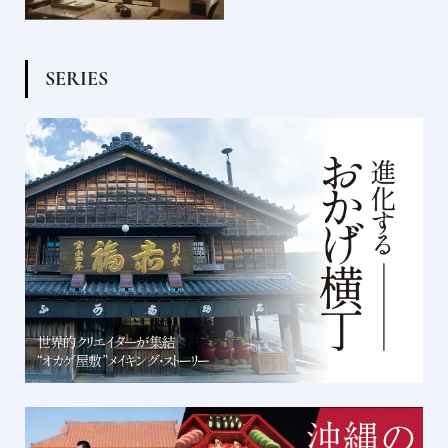
S
E
R
I
E
S