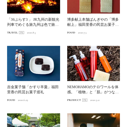
「36ぷらす3 」 JR九州の新観光
博多献上本舗ばんぎやの「博多
列車でめぐる旅九州は色で旅す
献上」福田里香の民芸お菓子巡
る。～vol.1...
礼
TRAVEL
2020.8.5
FOOD
2020.7.3
吉金菓子舗「かすり羊羹」福田
NEMOHAMOのテロワールを体
里香の民芸お菓子巡礼
感。「植物」と「肌」がつなが
る里へ
FOOD
2020.6.29
PRODUCT
2020.3.12