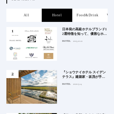
s
All
Hotel
Food&Drink
Wor
屋塩
日本発の高級ホテルブランド1
る高
2選特徴を知って、優雅なホテ
道を
ルステイを満喫｜ホテルブラ
HOTEL
2025.10.22
ンド大解剖①
竹流
『ショウナイホテル スイデン
菓子
テラス』建築家・坂茂が手掛
ける新しい庄内の街づくりの
HOTEL
2020.9.14
シンボル