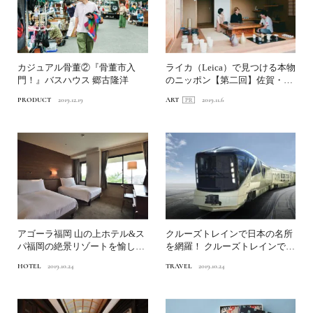
カジュアル骨董②『骨董市入
ライカ（Leica）で見つける本物
門！』バスハウス 郷古隆洋
のニッポン【第二回】佐賀・唐
津の職人のもとへ出...
PRODUCT
2019.12.19
ART
2019.11.6
アゴーラ福岡 山の上ホテル&ス
クルーズトレインで日本の名所
パ福岡の絶景リゾートを愉しむ
を網羅！ クルーズトレインで出
7つの過ごし方...
会う新しいニッポン
HOTEL
2019.10.24
TRAVEL
2019.10.24