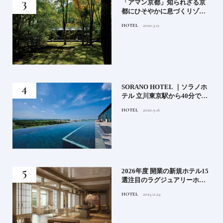
月号
「アマン京都」知られざる京
都にひそやかに息づくリゾー
ト
HOTEL
2020.3.12
）」
SORANO HOTEL ｜ソラノホ
神様
テル 立川東京駅から40分で行
って
けるリゾートへ【前編】
HOTEL
2020.9.16
名鑑
る》
2026年度 開業の新規ホテル15
うな
選注目のラグジュアリーホテ
ルや大都市の拠点となるシテ
HOTEL
2025.11.24
ィホテルまでご紹介【後編】