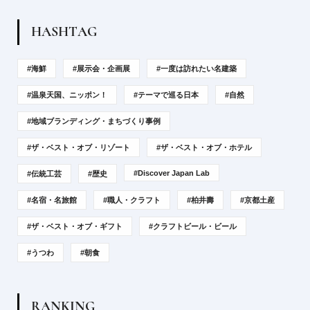
H
A
S
H
T
A
G
#海鮮
#展示会・企画展
#一度は訪れたい名建築
#温泉天国、ニッポン！
#テーマで巡る日本
#自然
#地域ブランディング・まちづくり事例
#ザ・ベスト・オブ・リゾート
#ザ・ベスト・オブ・ホテル
#Discover Japan Lab
#伝統工芸
#歴史
#名宿・名旅館
#職人・クラフト
#柏井壽
#京都土産
#ザ・ベスト・オブ・ギフト
#クラフトビール・ビール
#うつわ
#朝食
R
A
N
K
I
N
G