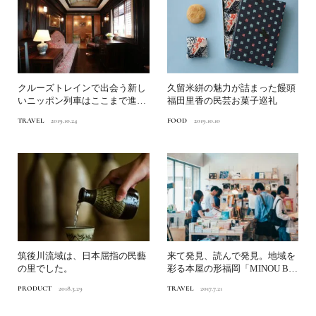
クルーズトレインで出会う新し
久留米絣の魅力が詰まった饅頭
いニッポン列車はここまで進化
福田里香の民芸お菓子巡礼
した！上質な空間で巡る日...
TRAVEL
2019.10.24
FOOD
2019.10.10
筑後川流域は、日本屈指の民藝
来て発見、読んで発見。地域を
の里でした。
彩る本屋の形福岡「MINOU BO
OKS & CAF...
PRODUCT
2018.3.29
TRAVEL
2017.7.21