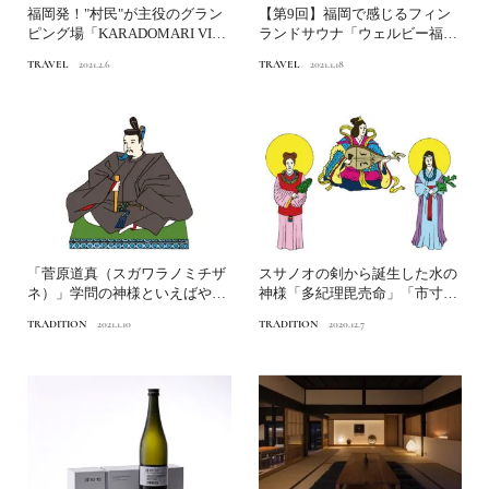
福岡発！"村民"が主役のグラン
【第9回】福岡で感じるフィン
ピング場「KARADOMARI VILL
ランドサウナ「ウェルビー福
AGE／唐...
岡」全国のサウナ 2021
TRAVEL
2021.2.6
TRAVEL
2021.1.18
「菅原道真（スガワラノミチザ
スサノオの剣から誕生した水の
ネ）」学問の神様といえばやは
神様「多紀理毘売命」「市寸島
りこの人日本人なら知って...
比売命」「多岐都比売命」...
TRADITION
2021.1.10
TRADITION
2020.12.7