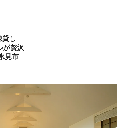
《うめきた公園》大
自然と人をつなぐラ
スケープが誕生
2022.6.11
TRAVEL
棟貸し
ルが贅沢
・氷見市
新政酒造・佐藤祐輔
が手掛けた、自然を
り、伝統をつなぐ酒
2021.2.6
FOOD
り。