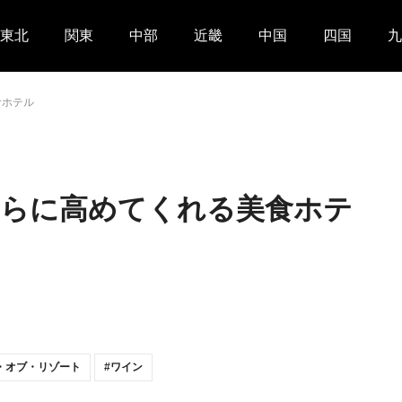
東北
関東
中部
近畿
中国
四国
九
食ホテル
さらに高めてくれる美食ホテ
・オブ・リゾート
ワイン