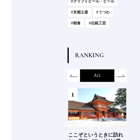
#クラフトビール・ビール
#京都土産
#うつわ
#朝食
#伝統工芸
R
A
N
K
I
N
G
on
SDGs
All
Hotel
Food&Dri
6年9月
ここぞというときに訪れ
2026年度 開業の新規ホテ
ジャ