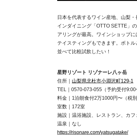
日本を代表するワイン産地、山梨・
インダイニング「OTTO SETT
アリングが最高。ワインショップに
テイスティングもできます。ボトル
並べて比較試飲したい！
星野リゾート リゾナーレ八ヶ岳
住所｜
山梨県北杜市小淵沢町129-1
TEL｜0
570-073-055（予約受付9:00
料金｜1泊朝食付2万1000円〜（税
室数｜172室
施設｜温浴施設、レストラン、カフ
温泉｜なし
https://risonare.com/yatsugatake/