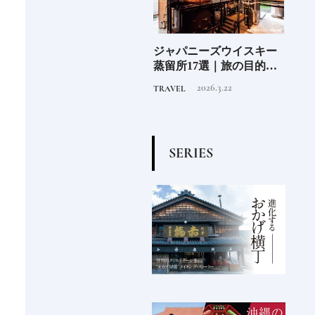
少な
ジャパニーズウイスキー
尾道「LOG」世界的建築
北海
“緑
蒸留所17選｜旅の目的地
集団スタジオ・ムンバイ
クラ
のあ
にしたい見学できる施設
が手掛けた新空間 ～前編
ット《
2026.3.22
2019.4.6
TRAVEL
HOTEL
FOOD
②
～
O》
S
E
R
I
E
S