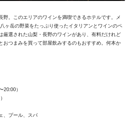
号「木と生きる2026
2026.7.31
INFORMATION
長野。このエリアのワインを満喫できるホテルです。メ
E」の八ヶ岳の野菜をたっぷり使ったイタリアンとワインのペ
は厳選された山梨・長野のワインがあり、有料だけれど
とおつまみを買って部屋飲みするのもおすすめ。何本か
《道の駅 ましこ》益
地場産材×風景に溶け
デザイン
2022.4.26
TRAVEL
〜20:00）
別）
ェ、プール、スパ