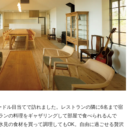
日本の都市は緑地が
い？都市開発のキーは
化”にあり！｜みどり
2025.4.21
INFORMATION
るまちづくり①
ードル目当てで訪れました。レストランの隣に6名まで宿
ランの料理をギャザリングして部屋で食べられるんで
氷見の食材を買って調理してもOK。自由に過ごせる贅沢
。