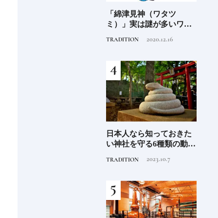
阪に
「綿津見神（ワタツ
日本国内で展開される外
食の
ンド
ミ）」実は謎が多いワタ
資系ホテルブランド13選
場の
ツミ。その実体は海の
特徴を知って、優雅なホ
2020.12.16
2025.10.22
TRADITION
HOTEL
FOOD
神！？日本人なら知って
テルステイを満喫｜ホテ
おきたいニッポンの神様
ルブランド大解剖⑦
名鑑
さん
日本人なら知っておきた
《2026年最新》注目の新
銀座
守
い神社を守る6種類の動物
規開業ホテル16選｜泊ま
の著
造
像《参拝が楽しくなる基
るだけで特別！デザイン
菓子
2023.10.7
2026.4.22
TRADITION
HOTEL
FOOD
礎知識》
が素敵なホテル
【前