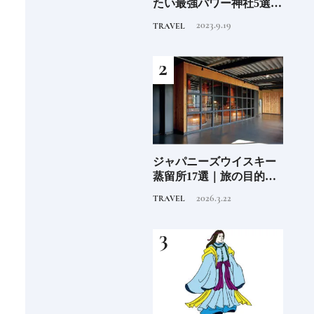
」
たい最強パワー神社5選
ル15選注目のラグジュア
蒸留
《いま行くべき神社ガイ
リーホテルや大都市の拠
にし
2023.9.19
2025.11.24
TRAVEL
HOTEL
TRAVE
ド》
点となるシティホテルま
①
でご紹介【前編】
子の
ジャパニーズウイスキー
日本発の高級ホテルブラ
ジャ
込む
蒸留所17選｜旅の目的地
ンド12選特徴を知って、
蒸留
にしたい見学できる施設
優雅なホテルステイを満
にし
2026.3.22
2025.10.22
TRAVEL
HOTEL
TRAVE
①
喫｜ホテルブランド大解
②
剖①