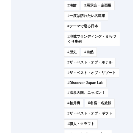
#海鮮
#展示会・企画展
#一度は訪れたい名建築
#テーマで巡る日本
#地域ブランディング・まちづ
くり事例
#歴史
#自然
#ザ・ベスト・オブ・ホテル
#ザ・ベスト・オブ・リゾート
#Discover Japan Lab
#温泉天国、ニッポン！
#柏井壽
#名宿・名旅館
#ザ・ベスト・オブ・ギフト
#職人・クラフト