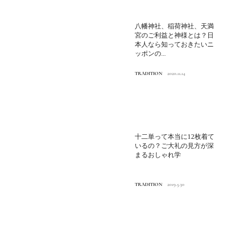
八幡神社、稲荷神社、天満
宮のご利益と神様とは？日
本人なら知っておきたいニ
ッポンの...
TRADITION
2020.11.14
十二単って本当に12枚着て
いるの？ご大礼の見方が深
まるおしゃれ学
TRADITION
2019.5.30