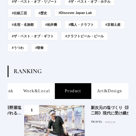
#ザ・ベスト・オブ・リゾート
#ザ・ベスト・オブ・ホテル
#Discover Japan Lab
#伝統工芸
#歴史
#名宿・名旅館
#柏井壽
#職人・クラフト
#京都土産
#ザ・ベスト・オブ・ギフト
#クラフトビール・ビール
#うつわ
#朝食
R
A
N
K
I
N
G
rink
Work&Local
Product
Art&Design
屋塩
新次元の塩づくり《田野屋塩
る高
二郎》現代に受け継がれる高
道を
知の“塩"スピリット塩の道を
TRAVEL
2025.7.30
ゆく高知旅｜中編