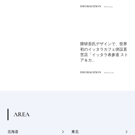
INFORMATION
2021.3.5
隈研吾氏デザインで、世界
初のイッタラカフェ併設直
営店「イッタラ表参道 スト
ア＆カ...
INFORMATION
2021.2.19
A
R
E
A
北海道
東北