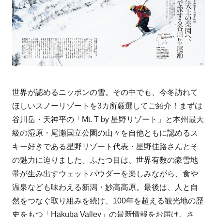
世界が認めるニッポンの雪。その中でも、今冬訪れて
ほしいスノーリゾートを3カ所厳選してご紹介！まずは
谷川岳・天神平の「Mt. T by 星野リゾート」と本州最大
級の湿原・尾瀬国立公園の山々を自他ともに認めるス
キー好きである星野リゾート代表・星野佳路さんとそ
の魅力に迫りました。ふたつ目は、世界有数の豪雪地
帯が生み出すウェットパウダーを楽しみながら、食や
温泉なども味わえる新潟・妙高高原。最後は、人と自
然をつなぐ取り組みを続け、100年を超える観光地の歴
史をもつ「Hakuba Valley」の最新情報をお届け。さ