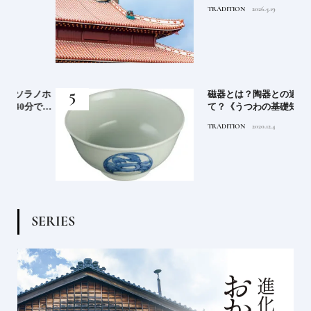
の継承が進む｜首里城正殿、
TRADITION
2026.5.19
復興のいま
ノホ
磁器とは？陶器との違いっ
で行
て？《うつわの基礎知識》
TRADITION
2020.12.4
S
E
R
I
E
S