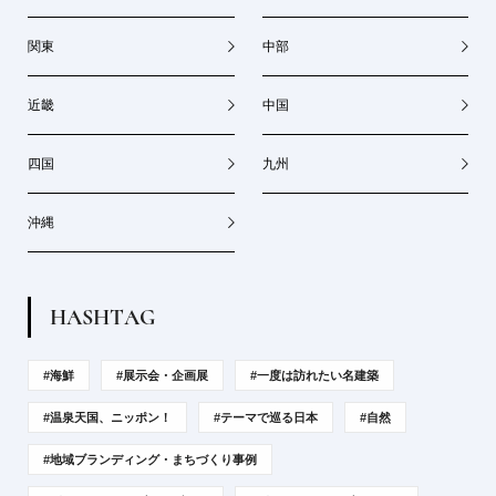
関東
中部
近畿
中国
四国
九州
沖縄
H
A
S
H
T
A
G
#海鮮
#展示会・企画展
#一度は訪れたい名建築
#温泉天国、ニッポン！
#テーマで巡る日本
#自然
#地域ブランディング・まちづくり事例