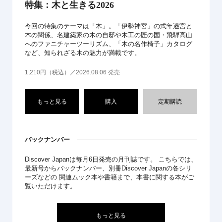
特集：木と生きる2026
今回の特集のテーマは「木」。「伊勢神宮」の式年遷宮と
木の関係、名建築家の木の自邸や木工の匠の国・飛騨高山
へのファニチャーツーリズム、「木の名作椅子」カタログ
など、知られざる木の魅力が満載です。
1,210円（税込）／2026.08.06 発売
もっと見る
購入
定期購読
バックナンバー
Discover Japanは毎月6日発売の月刊誌です。 こちらでは、
最新号からバックナンバー、別冊Discover Japanの各シリ
ーズなどの 関連ムック本や書籍まで、本書に関する本がご
覧いただけます。
もっと見る