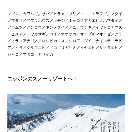
マグロ／カワハギ／サバ／ヒラメ／ブリ／クエ／トラフグ／マダイ
／マダラ／アブラボウズ／キチジ／ホッコクアカエビ／ハマダイ／
アカムツ／アンコウ／キンメダイ／アユ／ウナギ／イワトコナマズ
／ヒメマス／ワカサギ／コイ／オオサガ／オニダルマオコゼ／アラ
／イラコアナゴ／クロシビカマス／シロアマダイ／ナイルティラピ
ア／ヒラ／クルマエビ／ノコギリガザミ／イセエビ／サクラエビ／
シャコ／マダコ／ヤリイカ
ニッポンのスノーリゾートへ！