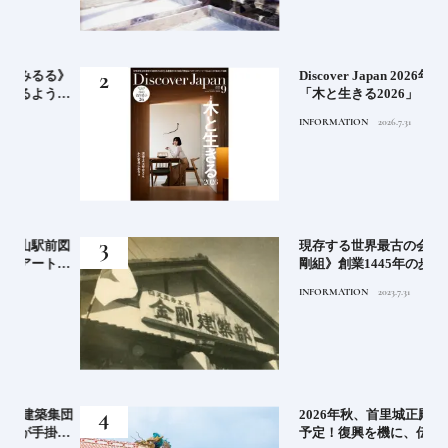
る》
Discover Japan 2026年9月号
うな
「木と生きる2026」
INFORMATION
2026.7.31
前図
現存する世界最古の会社《金
ト！
剛組》創業1445年の歩み【前
なぐ
編】
INFORMATION
2023.7.31
集団
2026年秋、首里城正殿が完成
掛け
予定！復興を機に、伝統技術