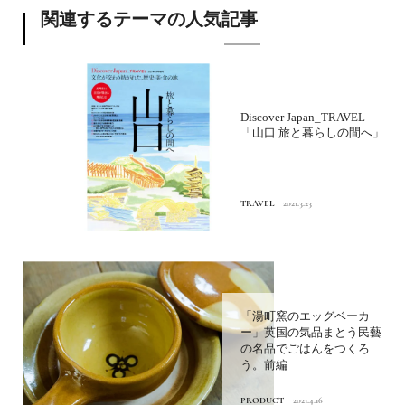
関連するテーマの人気記事
Discover Japan_TRAVEL
「山口 旅と暮らしの間へ」
TRAVEL
2021.3.23
「湯町窯のエッグベーカ
ー」英国の気品まとう民藝
の名品でごはんをつくろ
う。前編
PRODUCT
2021.4.16