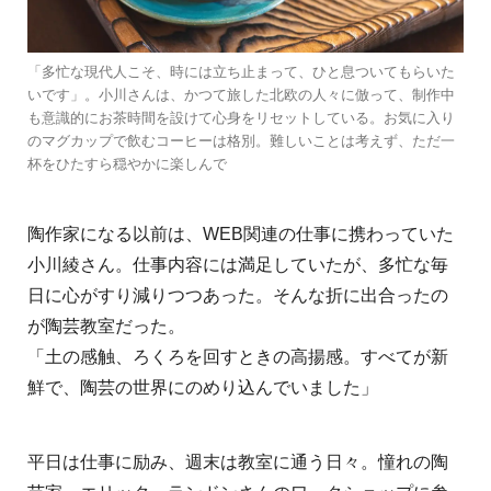
「多忙な現代人こそ、時には立ち止まって、ひと息ついてもらいた
いです」。小川さんは、かつて旅した北欧の人々に倣って、制作中
も意識的にお茶時間を設けて心身をリセットしている。お気に入り
のマグカップで飲むコーヒーは格別。難しいことは考えず、ただ一
杯をひたすら穏やかに楽しんで
陶作家になる以前は、WEB関連の仕事に携わっていた
小川綾さん。仕事内容には満足していたが、多忙な毎
日に心がすり減りつつあった。そんな折に出合ったの
が陶芸教室だった。
「土の感触、ろくろを回すときの高揚感。すべてが新
鮮で、陶芸の世界にのめり込んでいました」
平日は仕事に励み、週末は教室に通う日々。憧れの陶