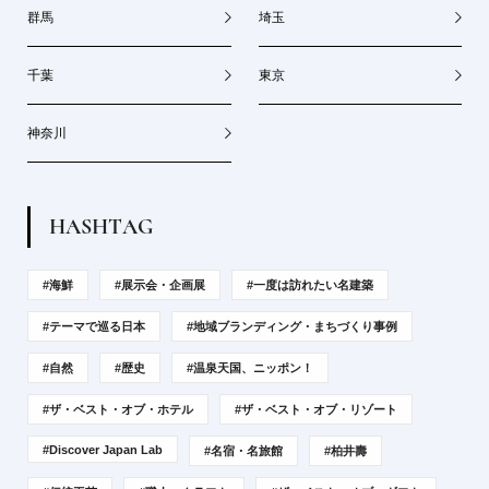
群馬
埼玉
千葉
東京
神奈川
H
A
S
H
T
A
G
#海鮮
#展示会・企画展
#一度は訪れたい名建築
#テーマで巡る日本
#地域ブランディング・まちづくり事例
#自然
#歴史
#温泉天国、ニッポン！
#ザ・ベスト・オブ・ホテル
#ザ・ベスト・オブ・リゾート
#Discover Japan Lab
#名宿・名旅館
#柏井壽