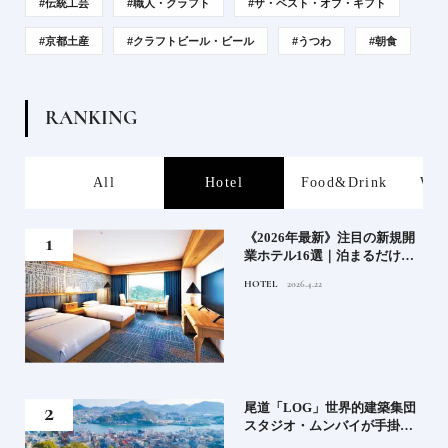
#伝統工芸
#職人・クラフト
#ザ・ベスト・オブ・ギフト
#京都土産
#クラフトビール・ビール
#うつわ
#朝食
R
A
N
K
I
N
G
s
All
Hotel
Food&Drink
Wor
業》
《2026年最新》注目の新規開
業ホテル16選｜泊まるだけで
特別！デザインが素敵なホテ
HOTEL
2026.4.22
ル
」占
尾道「LOG」世界的建築集団
る氏
スタジオ・ムンバイが手掛け
てお
た新空間 ～前編～