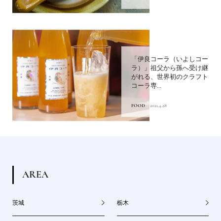
「伊良コーラ（いよしコー
ラ）」祖父から孫へ受け継
がれる、世界初のクラフト
コーラ専...
FOOD
2021.4.28
A
R
E
A
茨城
栃木