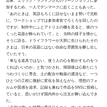
芸家、エリック・ランドンさんのワークショップに参
加するため、一人でデンマークに赴くこともあった。
「あのときは、英語もろくに話せないまま勢いで北欧
に。ワークショップでは参加者皆でろくろを回したの
ですが、制作中にふとアトリエの棚を見ると、彼のつ
くった花器が飾られていて」と、当時の様子を懐かし
そうに語る。ドライフラワーが大胆に生けられたその
さまは、日本の花器にはない自由な雰囲気を醸し出し
ていたそう。
「単なる道具ではない、使う人の心を動かすものをつ
くればいいのか」と気づかされ、帰国後は心新たにう
つわづくりに専念。土の配合や釉薬の濃淡など、一つ
ひとつの工程に微妙に変化を加えながら、理想のフォ
ルムや質感を追求。記録も兼ねて作品をSNSに投稿し
ていると、思いがけず国内外から注文が舞い込んでき
た。