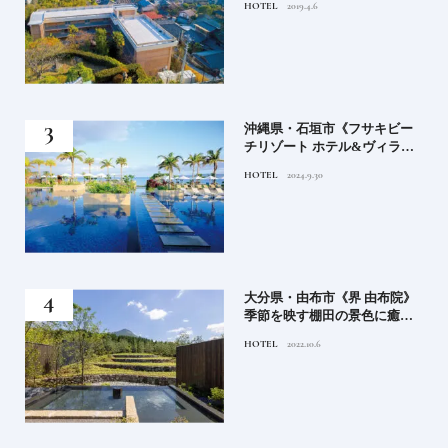
HOTEL
2019.4.6
鑑
）」
沖縄県・石垣市《フサキビー
正義
チリゾート ホテル&ヴィラ
てお
ズ》石垣島のビーチリゾート
HOTEL
2024.9.30
鑑
でゆるりと島時間を楽しむ
房》
大分県・由布市《界 由布院》
ブラ
季節を映す棚田の景色に癒さ
添
れる由布院の湯宿
HOTEL
2022.10.6