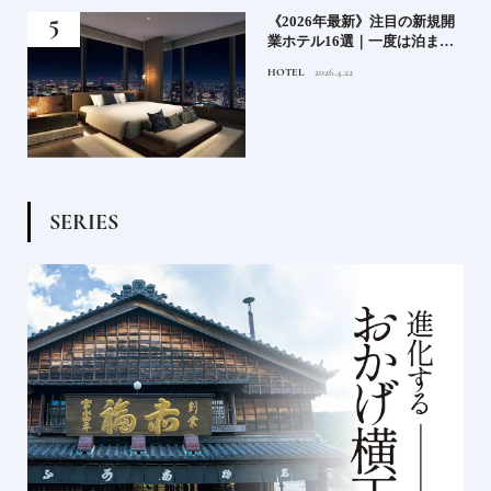
業》
《2026年最新》注目の新規開
ーも
業ホテル16選｜一度は泊まり
るま
たい都市型のラグジュアリー
HOTEL
2026.4.22
ホテル
S
E
R
I
E
S