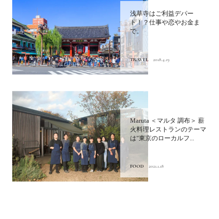
浅草寺はご利益デパー
ト！？仕事や恋やお金ま
で。
TRAVEL
2018.4.19
Maruta ＜マルタ 調布＞ 薪
火料理レストランのテーマ
は"東京のローカルフ...
FOOD
2021.1.18