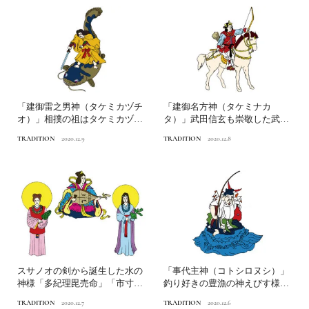
「建御雷之男神（タケミカヅチ
「建御名方神（タケミナカ
オ）」相撲の祖はタケミカヅチ
タ）」武田信玄も崇敬した武の
オだった！？日本人なら知...
神様 日本人なら知っておきた...
TRADITION
2020.12.9
TRADITION
2020.12.8
スサノオの剣から誕生した水の
「事代主神（コトシロヌシ）」
神様「多紀理毘売命」「市寸島
釣り好きの豊漁の神えびす様と
比売命」「多岐都比売命」...
も日本人なら知っておきた...
TRADITION
2020.12.7
TRADITION
2020.12.6