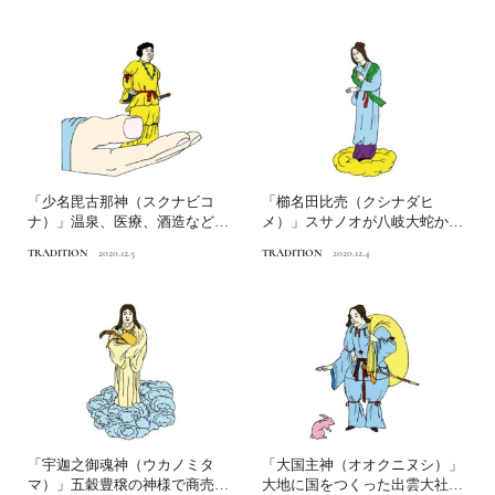
「少名毘古那神（スクナビコ
「櫛名田比売（クシナダヒ
ナ）」温泉、医療、酒造など各
メ）」スサノオが八岐大蛇から
地の産業神として崇高日本人...
助けた女神日本人なら知って
TRADITION
2020.12.5
TRADITION
2020.12.4
お...
「宇迦之御魂神（ウカノミタ
「大国主神（オオクニヌシ）」
マ）」五穀豊穣の神様で商売繁
大地に国をつくった出雲大社の