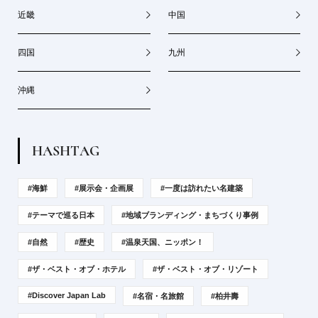
近畿
中国
四国
九州
沖縄
H
A
S
H
T
A
G
#海鮮
#展示会・企画展
#一度は訪れたい名建築
#テーマで巡る日本
#地域ブランディング・まちづくり事例
#自然
#歴史
#温泉天国、ニッポン！
#ザ・ベスト・オブ・ホテル
#ザ・ベスト・オブ・リゾート
#Discover Japan Lab
#名宿・名旅館
#柏井壽