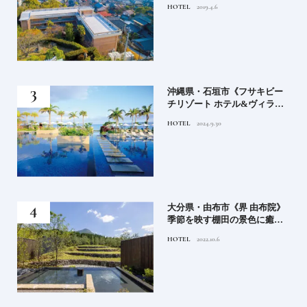
HOTEL
2019.4.6
鑑
）」
沖縄県・石垣市《フサキビー
正義
チリゾート ホテル&ヴィラ
てお
ズ》石垣島のビーチリゾート
HOTEL
2024.9.30
鑑
でゆるりと島時間を楽しむ
房》
大分県・由布市《界 由布院》
ブラ
季節を映す棚田の景色に癒さ
添
れる由布院の湯宿
HOTEL
2022.10.6