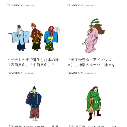
盛のご利益あり日本人なら知...
ご祭神日本人なら知ってお...
TRADITION
2020.12.3
TRADITION
2020.12.2
イザナミの禊で誕生した水の神
「天宇受売命（アメノウズ
「表筒男命」「中筒男命」「底
メ）」神楽のルーツ！神々を沸
筒男命」日本人なら知って...
かせた踊り子日本人なら知っ
TRADITION
2020.12.1
TRADITION
2020.11.30
て...