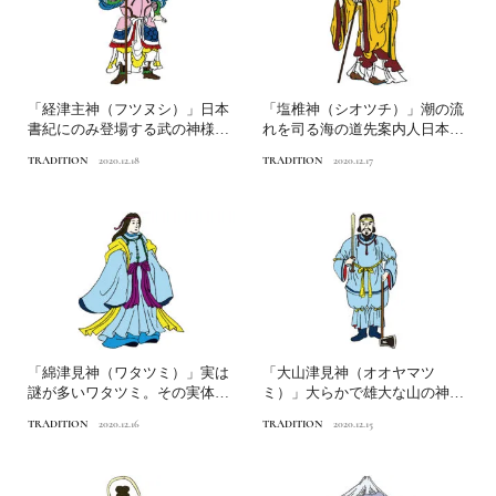
「経津主神（フツヌシ）」日本
「塩椎神（シオツチ）」潮の流
書紀にのみ登場する武の神様日
れを司る海の道先案内人日本人
本人なら知っておきたいニ...
なら知っておきたいニッポ...
TRADITION
2020.12.18
TRADITION
2020.12.17
「綿津見神（ワタツミ）」実は
「大山津見神（オオヤマツ
謎が多いワタツミ。その実体は
ミ）」大らかで雄大な山の神さ
海の神！？日本人なら知っ...
ま日本人なら知っておきたい
TRADITION
2020.12.16
TRADITION
2020.12.15
ニ...