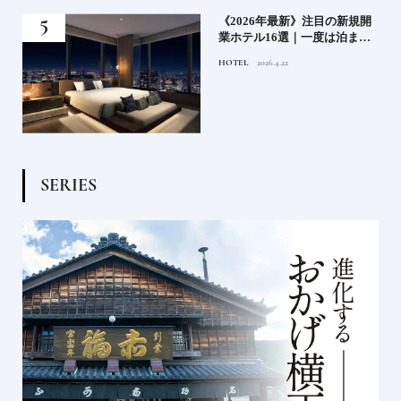
業》
《2026年最新》注目の新規開
ーも
業ホテル16選｜一度は泊まり
るま
たい都市型のラグジュアリー
HOTEL
2026.4.22
ホテル
S
E
R
I
E
S