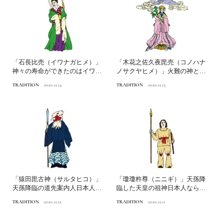
「石長比売（イワナガヒメ）」
「木花之佐久夜毘売（コノハナ
神々の寿命ができたのはイワナ
ノサクヤヒメ）」火難の神とし
ガヒメが原因！？日本人な...
て富士山に祀られた美神日...
TRADITION
2020.12.14
TRADITION
2020.12.13
「猿田毘古神（サルタヒコ）」
「瓊瓊杵尊（ニニギ）」天孫降
天孫降臨の道先案内人日本人な
臨した天皇の祖神日本人なら知
ら知っておきたいニッポン...
っておきたいニッポンの神...
TRADITION
2020.12.12
TRADITION
2020.12.11