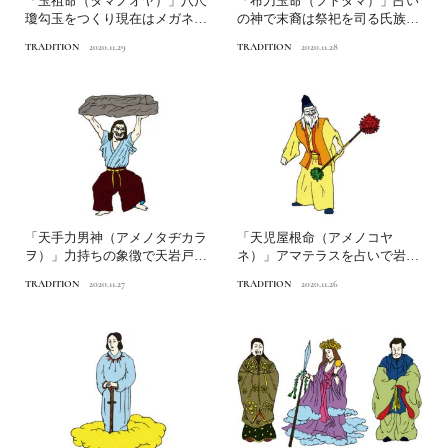
「玉祖命（タマノオヤ）」八尺
「布刀玉命（フトダマ）」占い
瓊勾玉をつくり現在はメガネの
の神で末裔は祭祀を司る氏族と
神に日本人なら知っておき...
なる日本人なら知っておき...
TRADITION
2020.11.29
TRADITION
2020.11.28
「天手力男神（アメノタヂカラ
「天児屋根命（アメノコヤ
ヲ）」力持ちの象徴で天岩戸を
ネ）」アマテラスを占いで岩戸
戸隠まで蹴り上げた神日本...
屋から出した立役者日本人な
TRADITION
2020.11.27
TRADITION
2020.11.26
ら...