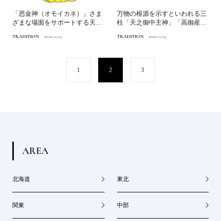
「思金神（オモイカネ）」さま
万物の根源を示すといわれる三
ざまな場面をサポートする天界
柱「天之御中主神」「高御産巣
の策士家日本人なら知って...
日神」「神産巣日神」日本...
TRADITION
2020.11.25
TRADITION
2020.11.24
1
2
3
A
R
E
A
北海道
東北
関東
中部