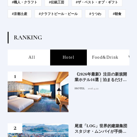
#職人・クラフト
#伝統工芸
#ザ・ベスト・オブ・ギフト
#京都土産
#クラフトビール・ビール
#うつわ
#朝食
R
A
N
K
I
N
G
s
All
Hotel
Food&Drink
Wor
業》
《2026年最新》注目の新規開
業ホテル16選｜泊まるだけで
特別！デザインが素敵なホテ
HOTEL
2026.4.22
ル
」占
尾道「LOG」世界的建築集団
る氏
スタジオ・ムンバイが手掛け
てお
た新空間 ～前編～