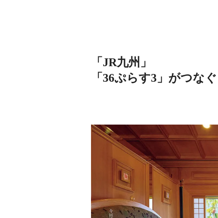
「JR九州」
「36ぷらす3」がつな