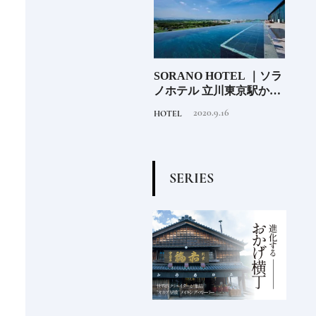
愛用する
SORANO HOTEL ｜ソラ
磁器とは？陶器との違い
【前編】
ノホテル 立川東京駅から
って？《うつわの基礎知
40分で行けるリゾートへ
識》
2020.9.16
2020.12.4
HOTEL
TRADITION
【前編】
S
E
R
I
E
S