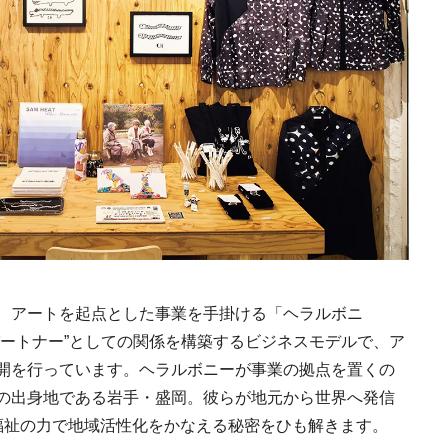
須塩原市図書館みる
2026年度 開業の新規ホテ
料理のプロ達が
森の中を散歩してい
ル15選注目のラグジュア
「山椒」10選
うな図書空間
リーホテルや大都市の拠
2022.6.30
2025.11.24
2026.2.10
L
HOTEL
FOOD
点となるシティホテルま
でご紹介【後編】
、アートを起点とした事業を手掛ける「ヘラルボニ
パートナー”としての関係を構築するビジネスモデルで、ア
開を行っています。ヘラルボニーが事業の拠点を置くの
の出身地である岩手・盛岡。彼らが地元から世界へ発信
福祉の力で地域活性化をかなえる秘密をひも解きます。