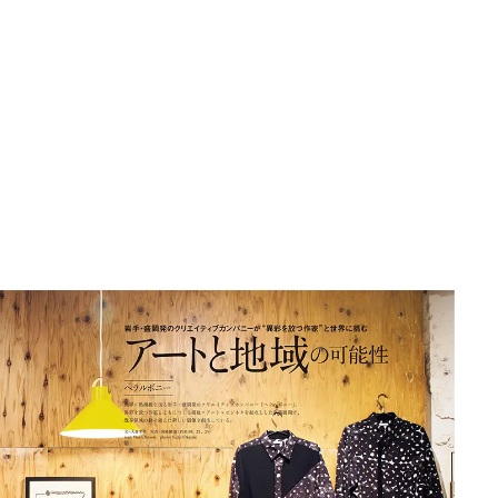
over Japan 2026年9月
「アマン京都」知られざ
ご当地そうめん
木と生きる2026」
る京都にひそやかに息づ
ー究極のそうめ
くリゾート
せ！中編
2026.7.31
2020.3.12
2021.5.27
MATION
HOTEL
FOOD
邪那美神（イザナ
SORANO HOTEL ｜ソラ
銀座《スタア・
」イザナギとともに
ノホテル 立川東京駅から
岸 久が語る、
の神様を生み出す日
40分で行けるリゾートへ
を変えたNINJA
2020.11.17
2020.9.16
2026.8.6
TION
HOTEL
FOOD
なら知っておきたい
【前編】
は？前編｜氷と
ポンの神様名鑑
続けたその原点