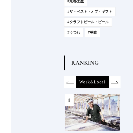
#京都土産
#ザ・ベスト・オブ・ギフト
#クラフトビール・ビール
#うつわ
#朝食
R
A
N
K
I
N
G
otel
Food&Drink
Work&Local
Product
Art&D