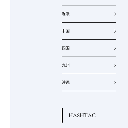
近畿
中国
四国
九州
沖縄
H
A
S
H
T
A
G