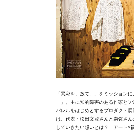
MEMU EARTH HOTEL
《那
／メムアースホテル先進
る》
的な建築と十勝の無垢な
るよ
2021.11.14
HOTEL
TRAVE
る自然を原体験できる一
棟貸しホテル
「異彩を、放て。」をミッションに
ー」。主に知的障害のある作家と‟
パレルをはじめとするプロダクト展
は、代表・松田文登さんと崇弥さん
していきたい想いとは？ アート×