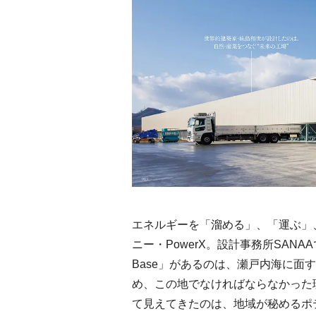
Discover Japan 2026年9月
新次
号「木と生きる2026」
屋塩
がれ
2026.7.31
INFORMATION
TRAVE
ット
｜中
Ento ＜エントウ＞ 海士町
青森
地球と人が循環する、未
「竹
来の島の観光拠点〈前
民芸
2021.8.29
エネルギーを「溜める」、「運ぶ」
HOTEL
FOOD
編〉
ニー・PowerX。設計事務所SAN
Base」があるのは、瀬戸内海に
め、この地でなければならなかった
て見えてきたのは、地域が秘めるポ