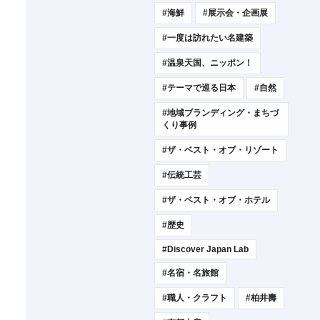
#海鮮
#展示会・企画展
#一度は訪れたい名建築
#温泉天国、ニッポン！
#テーマで巡る日本
#自然
#地域ブランディング・まちづ
くり事例
#ザ・ベスト・オブ・リゾート
#伝統工芸
#ザ・ベスト・オブ・ホテル
#歴史
#Discover Japan Lab
#名宿・名旅館
#職人・クラフト
#柏井壽