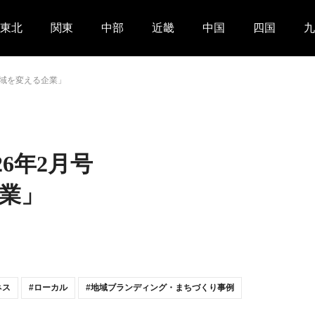
東北
関東
中部
近畿
中国
四国
九
月号「地域を変える企業」
2026年2月号
業」
ネス
ローカル
地域ブランディング・まちづくり事例