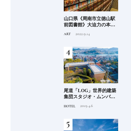
カルチャ
山口県《周南市立徳山駅
現存する世界最古の会社
んを探
前図書館》大迫力の本棚
《金剛組》創業1445年の
アート！内藤廣設計、人
歩み【前編】
2022.9.14
2023.7.31
ART
INFORMATION
と街をつなぐ駅直結の図
書館
バー》の
尾道「LOG」世界的建築
2026年秋、首里城正殿が
世界のバー
集団スタジオ・ムンバイ
完成予定！復興を機に、
 ICE®と
が手掛けた新空間 ～前編
伝統技術の継承が進む｜
2019.4.6
2026.5.19
HOTEL
TRADITION
向き合い
～
首里城正殿、復興のいま
に迫る