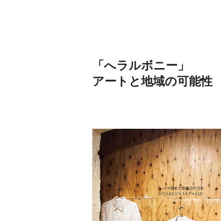
《うめきた公園》大阪に
Disc
自然と人をつなぐランド
号「
スケープが誕生
2022.6.11
TRAVEL
INFOR
「へラルボニー」
アートと地域の可能性
日本の都市は緑地が少な
「伊
い？都市開発のキーは“緑
ミ）
化”にあり！｜みどりのあ
多く
2025.4.21
INFORMATION
TRADI
るまちづくり①
本人
ニッ