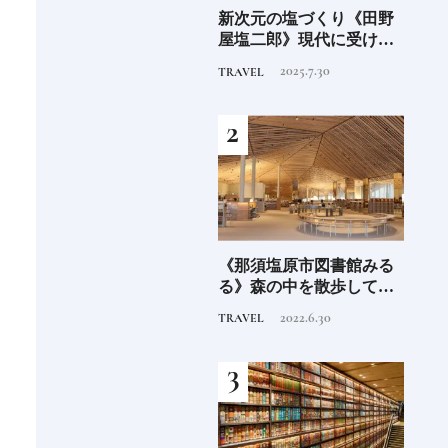
大阪屋の
新次元の塩づくり《田野
新次元の塩づくり《田野
田里香の
屋塩二郎》現代に受け継
屋塩二郎》現代に受け継
》
がれる高知の“塩"スピリ
がれる高知の“塩"スピリ
2025.7.30
2025.7.30
TRAVEL
TRAVEL
ット塩の道をゆく高知旅
ット塩の道をゆく高知旅
｜中編
｜中編
愛用する
《那須塩原市図書館みる
Discover Japan 2026年9月
辛子」6選
る》森の中を散歩してい
号「木と生きる2026」
るような図書空間
2022.6.30
2026.7.31
TRAVEL
INFORMATION