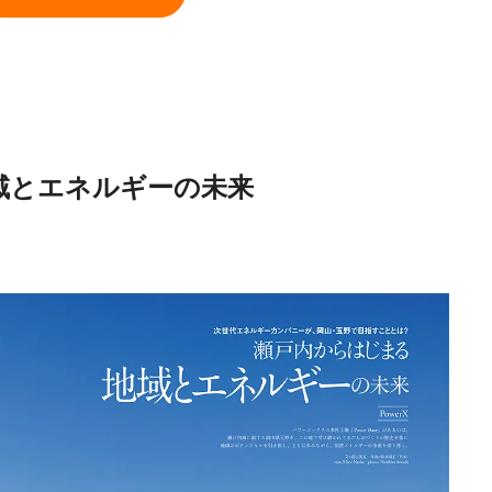
域とエネルギーの未来
Tradition
SDGs
All
H