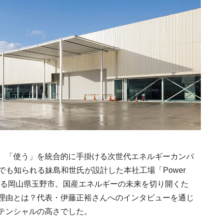
元の塩づくり《田野
日本発の高級ホテルブラ
青森県弘前市 
二郎》現代に受け継
ンド12選特徴を知って、
「竹流し」《福
る高知の“塩"スピリ
優雅なホテルステイを満
民芸お菓子巡礼
2025.7.30
2025.10.22
2024.8.25
L
HOTEL
FOOD
塩の道をゆく高知旅
喫｜ホテルブランド大解
編
剖①
県弘前市 大阪屋の
『ショウナイホテル スイ
料理のプロ達が
流し」《福田里香の
デンテラス』建築家・坂
「一味・七味唐
お菓子巡礼》
茂が手掛ける新しい庄内
2024.8.25
2020.9.14
2026.2.7
、「使う」を統合的に手掛ける次世代エネルギーカンパ
HOTEL
FOOD
の街づくりのシンボル
AAでも知られる妹島和世氏が設計した本社工場「Power
面する岡山県玉野市。国産エネルギーの未来を切り開くた
理由とは？代表・伊藤正裕さんへのインタビューを通じ
テンシャルの高さでした。