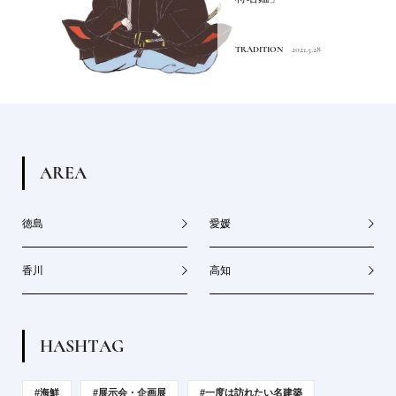
TRADITION
2021.5.28
A
R
E
A
徳島
愛媛
香川
高知
H
A
S
H
T
A
G
#海鮮
#展示会・企画展
#一度は訪れたい名建築