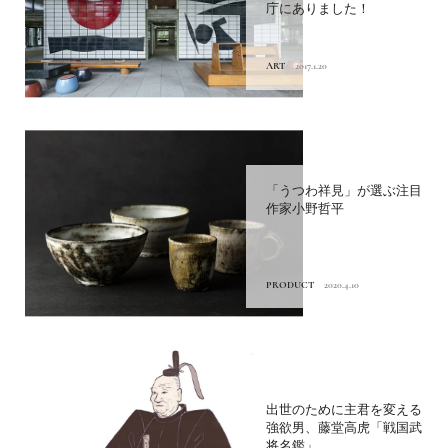
庁にありました！
ART
2017.1.20
「うつわ祥見」が選ぶ注目
作家小野哲平
PRODUCT
2020.4.10
出世のために主君を変える
強欲男、藤堂高虎「戦国武
将名鑑」