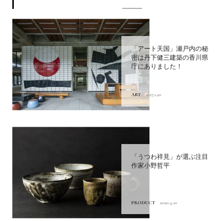
「アート天国」瀬戸内の秘
密は丹下健三建築の香川県
庁にありました！
ART
2017.1.20
「うつわ祥見」が選ぶ注目
作家小野哲平
PRODUCT
2020.4.10