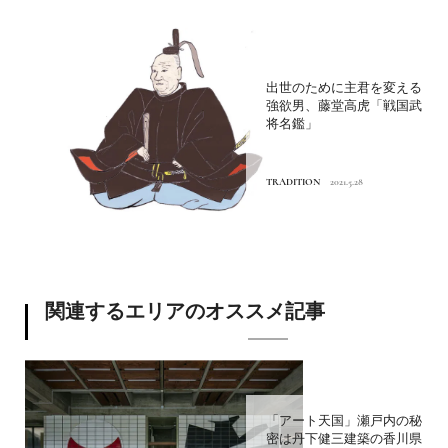
出世のために主君を変える
強欲男、藤堂高虎「戦国武
将名鑑」
TRADITION
2021.5.28
関連するエリアのオススメ記事
「アート天国」瀬戸内の秘
密は丹下健三建築の香川県