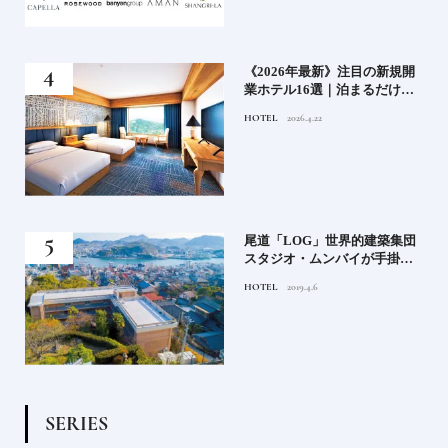
い神
《2026年最新》注目の新規開
参拝
業ホテル16選｜泊まるだけで
特別！デザインが素敵なホテ
HOTEL
2026.4.22
ル
蒸留
尾道「LOG」世界的建築集団
たい
スタジオ・ムンバイが手掛け
た新空間 ～前編～
HOTEL
2019.4.6
S
E
R
I
E
S