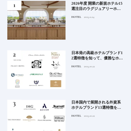
たい
2026年度 開業の新規ホテル15
行く
選注目のラグジュアリーホテ
ルや大都市の拠点となるシテ
HOTEL
2025.11.24
ィホテルまでご紹介【前編】
蒸留
日本発の高級ホテルブランド1
たい
2選特徴を知って、優雅なホテ
ルステイを満喫｜ホテルブラ
HOTEL
2025.10.22
ンド大解剖①
」実
日本国内で展開される外資系
の実
ホテルブランド13選特徴を知
ら知
って、優雅なホテルステイを
HOTEL
2025.10.22
神様
満喫｜ホテルブランド大解剖
⑦