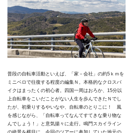
普段の自転車活動といえば、「家－会社」の約5ｋｍを
ミニベロで往復する程度の編集Ｎ。本格的なクロスバ
イクはまったくの初心者。四国一周はおろか、15分以
上自転車をこいだことがない人生を歩んできたＮでし
たが、初乗りするやいなや、自転車のとりこに！ 風
を感じながら、「自転車ってなんてすてきな乗り物な
んでしょう！」と意気揚々に走行。鳴門スカイライン
の絶景を横目に、今回のツアーに参加していた地元の