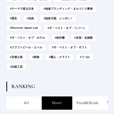
#テーマで巡る日本
#地域ブランディング・まちづくり事例
#歴史
#自然
#温泉天国、ニッポン！
#Discover Japan Lab
#ザ・ベスト・オブ・リゾート
#ザ・ベスト・オブ・ホテル
#柏井壽
#名宿・名旅館
#クラフトビール・ビール
#ザ・ベスト・オブ・ギフト
#京都土産
#朝食
#職人・クラフト
#うつわ
#伝統工芸
R
A
N
K
I
N
G
s
All
Hotel
Food&Drink
Wor