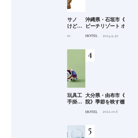
海士町
「須佐之男命（スサノ
沖縄県・石垣市《フサキ
青森
、未
オ）」暴れん坊だけど頭
ビーチリゾート ホテル&
「竹
前
がよく正義感が強い日本
ヴィラズ》石垣島のビー
民芸
2020.11.20
2024.9.30
TRADITION
HOTEL
FOOD
人なら知っておきたいニ
チリゾートでゆるりと島
ッポンの神様名鑑
時間を楽しむ
少な
愛知県・瀬戸市《玩具工
大分県・由布市《界 由布
《SW
“緑
房》瀬戸陶芸社が手掛け
院》季節を映す棚田の景
ーツ
のあ
る新ブランドいまの暮ら
色に癒される由布院の湯
がけ
2026.8.5
2022.10.6
PRODUCT
HOTEL
TRAVE
しに寄り添う、郷土玩具
宿
施設