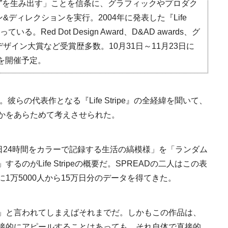
げる”を生み出す」ことを信条に、グラフィックやプロダク
ディレクションを実行。2004年に発表した『Life
る。Red Dot Design Award、D&AD awards、グ
イン大賞など受賞歴多数。10月31日～11月23日に
を開催予定。
彼らの代表作となる『Life Stripe』の全経緯を聞いて、
かをあらためて考えさせられた。
Traditi
日24時間をカラーで記録する生活の縞模様」を「ランダム
のがLife Stripeの概要だ。SPREADの二人はこの表
1万5000人から15万日分のデータを得てきた。
」と言われてしまえばそれまでだ。しかもこの作品は、
接的にアピールすることはあっても、それ自体で直接的