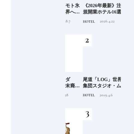
6年9月
老舗氷業店《クラモト氷
《2026年最新》注目の新
銀座
」
業》の金沢から世界への
規開業ホテル16選｜泊ま
岸 
挑戦
るだけで特別！デザイン
を変え
2026.8.7
2026.4.22
INFORMATION
HOTEL
FOOD
が素敵なホテル
は？
つく
阪に
「布刀玉命（フトダ
尾道「LOG」世界的建築
石川
ンド
マ）」占いの神で末裔は
集団スタジオ・ムンバイ
約必
祭祀を司る氏族となる日
が手掛けた新空間 ～前編
2020.11.28
2019.4.6
TRADITION
HOTEL
FOOD
本人なら知っておきたい
～
ニッポンの神様名鑑