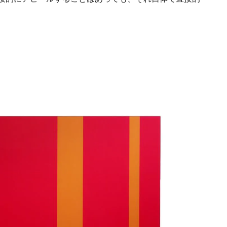
Discover Japan 202
号「木と生きる2026
2026.7.31
INFORMATION
《うめきた公園》大
自然と人をつなぐラ
スケープが誕生
2022.6.11
TRAVEL