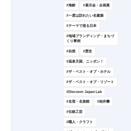
#海鮮
#展示会・企画展
#一度は訪れたい名建築
#テーマで巡る日本
#地域ブランディング・まちづ
くり事例
#自然
#歴史
#温泉天国、ニッポン！
#ザ・ベスト・オブ・ホテル
#ザ・ベスト・オブ・リゾート
#Discover Japan Lab
#名宿・名旅館
#柏井壽
#伝統工芸
#職人・クラフト