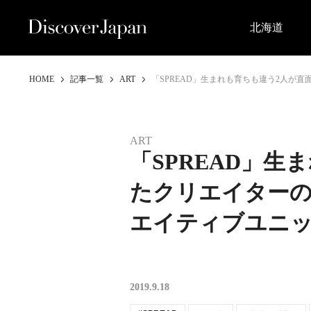
北海道
HOME
記事一覧
ART
「SPREAD」生まれも育ちも違う2人が
ART
「SPREAD」生
たクリエイター
エイティブユニ
2019.9.18