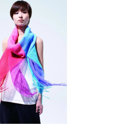
「ワンダートランク
挑戦日本の地域を世
旅先へ！後編｜欧米
2025.6.19
INFORMATION
裕層に向けた“3つの
レンジ”