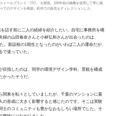
トールブランド「ITO」 を開発。100年前の織機を使用し丁寧に織
べてのデザインを構築。欧州での販売もディレクションした
の誕生秘話を話す前に二人の経緯を紹介したい。自宅に事務所を構
夫婦の山田春奈さんと小林弘和さんが出会ったのは、
った。新設校の1期生となったのがいわば二人の運命だが、
るで違っていた。
が目指したのは、同学の環境デザイン学科。景観を構成
たかったそうだ。
ら関東を転々としていましたが、千葉のマンションに暮
人の形成に大きく影響すると感じたのです。そこは実験
同士のコミュニティも豊かなおもしろい場所でした。そ
の興味につながりました」。