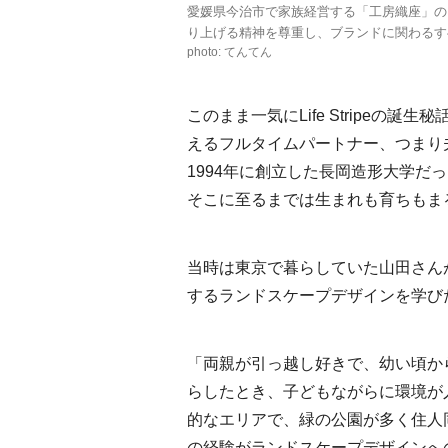
愛媛県今治市で家族経営する「工房織座」のス
り上げる精神を尊重し、ブランドに関わるす
photo: てんてん
このまま一気にLife Stripe
えるフルタイムパートナー、つまり
1994年に創立した長岡造形大学だ
そこに至るまでは生まれも育ちもま
当時は東京で暮らしていた山田さん
するランドスケープデザインを学び
「両親が引っ越し好きで、幼い頃か
らしたとき、子どもながらに環境が
的なエリアで、緑の公園が多く住人
の経験がランドスケープデザインへ