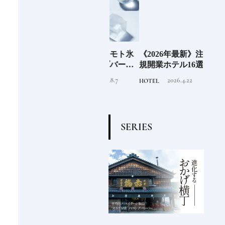
」の
老舗氷業店《クラモト氷
《2026年最新》注目の新
北海
界の
業》世界のトップバーテ
規開業ホテル16選｜一度
ニシ
の富
ンダーも注目する金沢の
は泊まりたい都市型のラ
活し
2026.8.7
2026.4.22
INFORMATION
HOTEL
FOOD
チャ
氷ができるまで
グジュアリーホテル
編〉
S
E
R
I
E
S