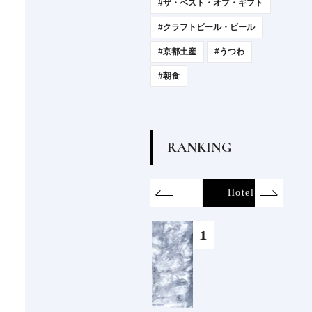
#ザ・ベスト・オブ・ギフト
#クラフトビール・ビール
#京都土産
#うつわ
#朝食
R
A
N
K
I
N
G
on
SDGs
All
Hotel
Food&Dri