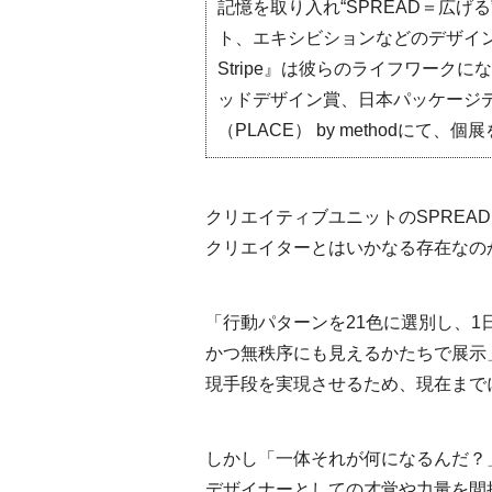
記憶を取り入れ“SPREAD＝広
ト、エキシビションなどのデザイン&
Stripe』は彼らのライフワークになってい
ッドデザイン賞、日本パッケージデザ
（PLACE） by metho
dにて、個展
クリエイティブユニットのSPREAD。
クリエイターとはいかなる存在なの
「行動パターンを21色に選別し、1
かつ無秩序にも見えるかたちで展示」する
現手段を実現させるため、現在までに
しかし「一体それが何になるんだ？
デザイナーとしての才覚や力量を間