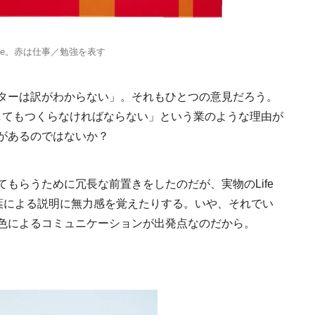
Ento ＜エントウ＞ 
ripe。赤は仕事／勉強を表す
地球と人が循環する
来の島の観光拠点〈
2021.8.29
HOTEL
編〉
ターは訳がわからない」。それもひとつの意見だろう。
は「どうしてもつくらなければならない」という業のような理由が
があるのではないか？
もらうために冗長な前置きをしたのだが、実物のLife
、言葉による説明に無力感を覚えたりする。いや、それでい
日本の都市は緑地が
色によるコミュニケーションが出発点なのだから。
い？都市開発のキーは
化”にあり！｜みどり
2025.4.21
INFORMATION
るまちづくり①