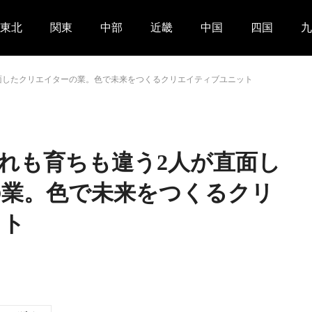
東北
関東
中部
近畿
中国
四国
九
直面したクリエイターの業。色で未来をつくるクリエイティブユニット
まれも育ちも違う2人が直面し
の業。色で未来をつくるクリ
ット