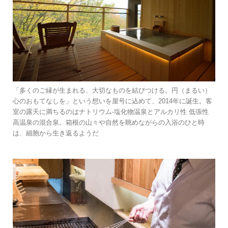
「多くのご縁が生まれる、大切なものを結びつける。円（まるい）
心のおもてなしを」という想いを屋号に込めて、2014年に誕生。客
室の露天に満ちるのはナトリウム-塩化物温泉とアルカリ性 低張性
高温泉の混合泉。箱根の山々や自然を眺めながらの入浴のひと時
は、細胞から生き返るようだ