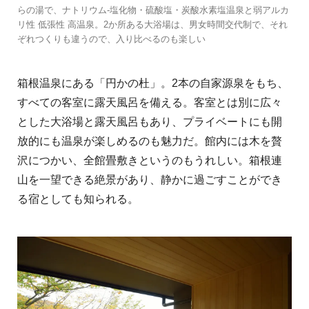
らの湯で、ナトリウム-塩化物・硫酸塩・炭酸水素塩温泉と弱アルカ
リ性 低張性 高温泉。2か所ある大浴場は、男女時間交代制で、それ
ぞれつくりも違うので、入り比べるのも楽しい
箱根温泉にある「円かの杜」。2本の自家源泉をもち、
すべての客室に露天風呂を備える。客室とは別に広々
とした大浴場と露天風呂もあり、プライベートにも開
放的にも温泉が楽しめるのも魅力だ。館内には木を贅
沢につかい、全館畳敷きというのもうれしい。箱根連
山を一望できる絶景があり、静かに過ごすことができ
る宿としても知られる。