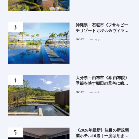
）」
沖縄県・石垣市《フサキビー
正義
チリゾート ホテル&ヴィラ
てお
ズ》石垣島のビーチリゾート
HOTEL
2024.9.30
鑑
でゆるりと島時間を楽しむ
房》
大分県・由布市《界 由布院》
ブラ
季節を映す棚田の景色に癒さ
添
れる由布院の湯宿
HOTEL
2022.10.6
業》
《2026年最新》注目の新規開
ーも
業ホテル16選｜一度は泊まり