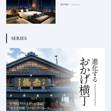
るま
たい都市型のラグジュアリー
HOTEL
2026.4.22
ホテル
S
E
R
I
E
S