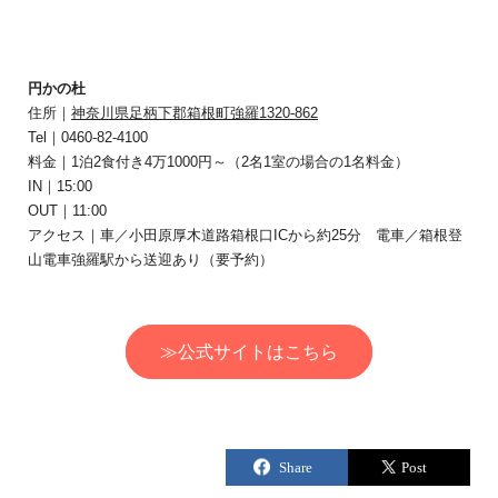
円かの杜
住所｜
神奈川県足柄下郡箱根町強羅1320-862
Tel｜0460-82-4100
料金｜1泊2食付き4万1000円～（2名1室の場合の1名料金）
IN｜15:00
OUT｜11:00
アクセス｜車／小田原厚木道路箱根口ICから約25分 電車／箱根登
山電車強羅駅から送迎あり（要予約）
≫公式サイトはこちら