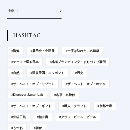
神奈川
H
A
S
H
T
A
G
#海鮮
#展示会・企画展
#一度は訪れたい名建築
#テーマで巡る日本
#地域ブランディング・まちづくり事例
#自然
#温泉天国、ニッポン！
#歴史
#ザ・ベスト・オブ・リゾート
#ザ・ベスト・オブ・ホテル
#Discover Japan Lab
#名宿・名旅館
#ザ・ベスト・オブ・ギフト
#職人・クラフト
#京都土産
#伝統工芸
#柏井壽
#クラフトビール・ビール
#うつわ
#朝食