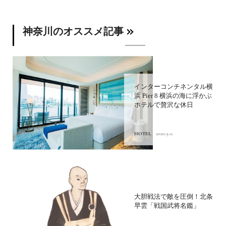
神奈川のオススメ記事
インターコンチネンタル横
浜 Pier 8 横浜の海に浮かぶ
ホテルで贅沢な休日
HOTEL
2020.9.11
大胆戦法で敵を圧倒！北条
早雲「戦国武将名鑑」