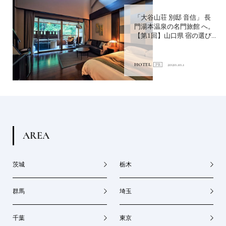
「大谷山荘 別邸 音信」 長
門湯本温泉の名門旅館 へ。
【第1回】山口県 宿の選び...
HOTEL
2020.10.1
A
R
E
A
茨城
栃木
群馬
埼玉
千葉
東京