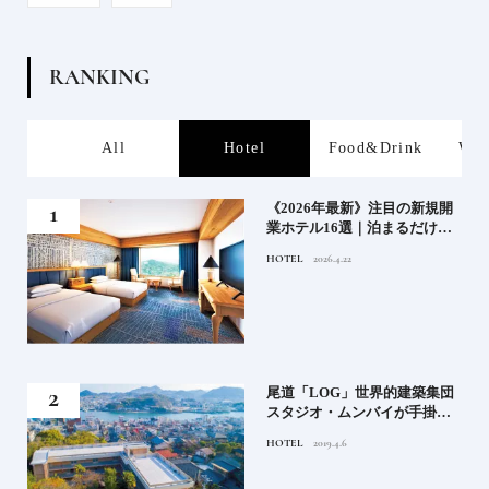
R
A
N
K
I
N
G
s
All
Hotel
Food&Drink
Wor
業》
《2026年最新》注目の新規開
業ホテル16選｜泊まるだけで
特別！デザインが素敵なホテ
HOTEL
2026.4.22
ル
」占
尾道「LOG」世界的建築集団
る氏
スタジオ・ムンバイが手掛け
てお
た新空間 ～前編～
HOTEL
2019.4.6
鑑