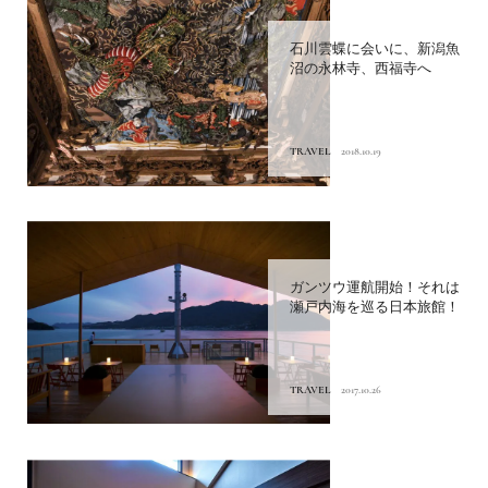
石川雲蝶に会いに、新潟魚
沼の永林寺、西福寺へ
TRAVEL
2018.10.19
ガンツウ運航開始！それは
瀬戸内海を巡る日本旅館！
TRAVEL
2017.10.26