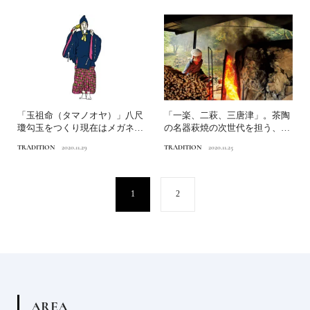
「玉祖命（タマノオヤ）」八尺
「一楽、二萩、三唐津」。茶陶
瓊勾玉をつくり現在はメガネの
の名器萩焼の次世代を担う、若
神に日本人なら知っておき...
き旗手の想いは......
TRADITION
2020.11.29
TRADITION
2020.11.25
1
2
A
R
E
A