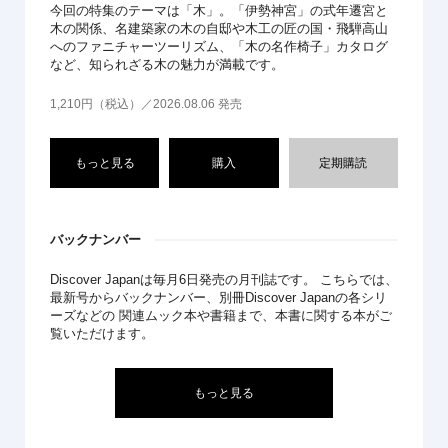
今回の特集のテーマは「木」。「伊勢神宮」の式年遷宮と
木の関係、名建築家の木の自邸や木工の匠の国・飛騨高山
へのファニチャーツーリズム、「木の名作椅子」カタログ
など、知られざる木の魅力が満載です。
1,210円（税込）／2026.08.06 発売
もっと見る
購入
定期購読
バックナンバー
Discover Japanは毎月6日発売の月刊誌です。 こちらでは、
最新号からバックナンバー、別冊Discover Japanの各シリ
ーズなどの 関連ムック本や書籍まで、本書に関する本がご
覧いただけます。
もっと見る