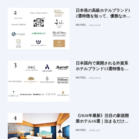
蒸留
日本発の高級ホテルブランド1
たい
2選特徴を知って、優雅なホテ
ルステイを満喫｜ホテルブラ
HOTEL
2025.10.22
ンド大解剖①
」実
日本国内で展開される外資系
の実
ホテルブランド13選特徴を知
ら知
って、優雅なホテルステイを
HOTEL
2025.10.22
神様
満喫｜ホテルブランド大解剖
⑦
い神
《2026年最新》注目の新規開
参拝
業ホテル16選｜泊まるだけで
特別！デザインが素敵なホテ
HOTEL
2026.4.22
ル