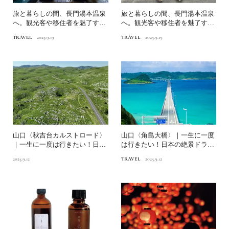
旅と暮らしの間、長門湯本温泉
旅と暮らしの間、長門湯本温泉
へ。観光客や移住者を魅了する
へ。観光客や移住者を魅了する
理由とは？前編｜地域コミ...
理由とは？後編｜旬のイベ...
TRAVEL
2025.9.19
TRAVEL
2025.9.19
山口〈秋吉台カルストロード〉
山口〈角島大橋〉｜一生に一度
｜一生に一度は行きたい！日本
は行きたい！日本の絶景ドライ
の絶景ドライブ街道
ブ街道
2025.9.12
TRAVEL
2025.9.12