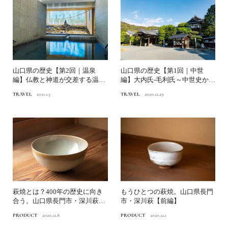
山口県の歴史【第2回｜温泉
山口県の歴史【第1回｜中世
編】仏教と神道が交差する温泉
編】大内氏-毛利氏～中世史から
「恩湯」の物語
見えた、近代の先鋭的な政...
TRAVEL
2021.1.5
TRAVEL
2020.12.29
萩焼とは？400年の歴史に向き
もうひとつの萩焼。山口県長門
合う。山口県長門市・深川萩
市・深川萩【前編】
【後編】
PRODUCT
2020.12.8
PRODUCT
2020.12.1