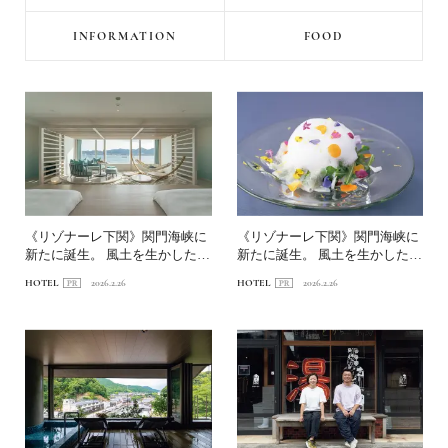
INFORMATION
FOOD
《リゾナーレ下関》関門海峡に
《リゾナーレ下関》関門海峡に
新たに誕生。 風土を生かした絶
新たに誕生。 風土を生かした絶
景リゾート前編｜海峡の...
景リゾート後編｜フグを...
HOTEL
2026.2.26
HOTEL
2026.2.26