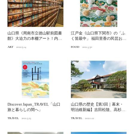
山口県《周南市立徳山駅前図書
江戸金《山口県下関市》の「ふ
館》大迫力の本棚アート！内藤
く笛最中」 福田里香の民芸お菓
廣設計、人と街をつなぐ駅...
子巡礼
ART
2022.9.14
FOOD
2021.5.30
Discover Japan_TRAVEL「山口
山口県の歴史【第3回｜幕末・
旅と暮らしの間へ」
明治維新編】吉田松陰、高杉晋
作…維新志士は、なぜ長州...
TRAVEL
2021.3.23
TRAVEL
2021.1.12