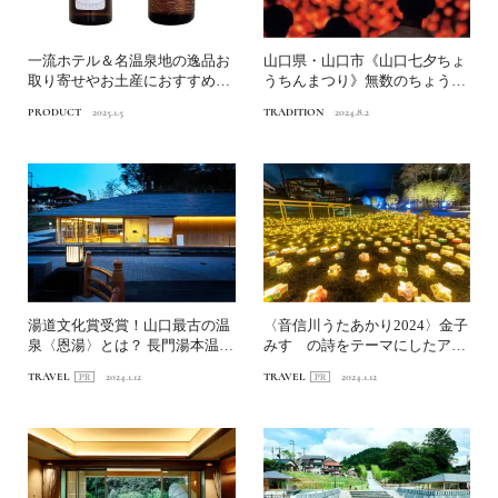
一流ホテル＆名温泉地の逸品お
山口県・山口市《山口七夕ちょ
取り寄せやお土産におすすめ！
うちんまつり》無数のちょうち
【後編】
んに赤く染まる夏夜｜一生...
PRODUCT
2025.1.5
TRADITION
2024.8.2
湯道文化賞受賞！山口最古の温
〈音信川うたあかり2024〉金子
泉〈恩湯〉とは？ 長門湯本温泉
みすゞの詩をテーマにしたアー
で灯りと名湯に癒される...
トイベント 長門湯本...
TRAVEL
2024.1.12
TRAVEL
2024.1.12