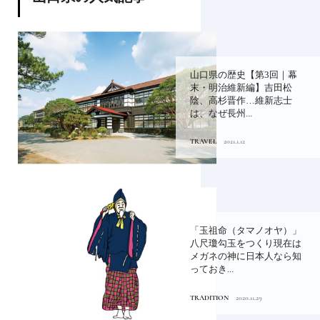
山口県の歴史【第3回｜幕
末・明治維新編】吉田松
陰、高杉晋作…維新志士
は、なぜ長州...
TRAVEL
2021.1.12
「玉祖命（タマノオヤ）」
八尺瓊勾玉をつくり現在は
メガネの神に日本人なら知
っておき...
TRADITION
2020.11.29