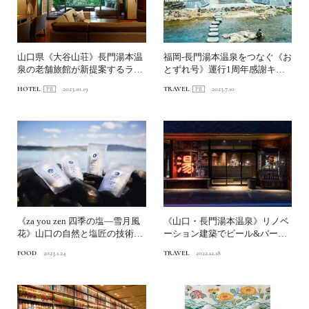
山口県《大谷山荘》長門湯本温
福岡-長門湯本温泉をつなぐ《お
泉の老舗旅館が新提案するラグ
とずれ号》運行1周年感謝キャ
ジュアリーな滞在
ンペーン実施！バスやレ...
HOTEL
2023.10.19
TRAVEL
2023.7.10
《za you zen 四季の塩―雪月風
《山口・長門湯本温泉》リノベ
花》山口の自然と塩匠の技術で
ーション建築でビール&バーと
生まれた 「...
川のせせらぎを愉しむ...
FOOD
2023.1.24
TRAVEL
2022.12.18