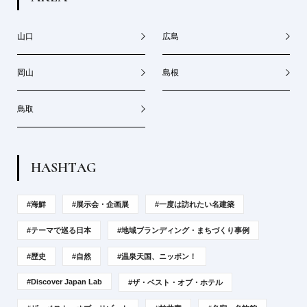
山口
広島
岡山
島根
鳥取
H
A
S
H
T
A
G
#海鮮
#展示会・企画展
#一度は訪れたい名建築
#テーマで巡る日本
#地域ブランディング・まちづくり事例
#歴史
#自然
#温泉天国、ニッポン！
#Discover Japan Lab
#ザ・ベスト・オブ・ホテル