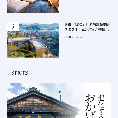
蒸留
尾道「LOG」世界的建築集団
たい
スタジオ・ムンバイが手掛け
た新空間 ～前編～
HOTEL
2019.4.6
S
E
R
I
E
S