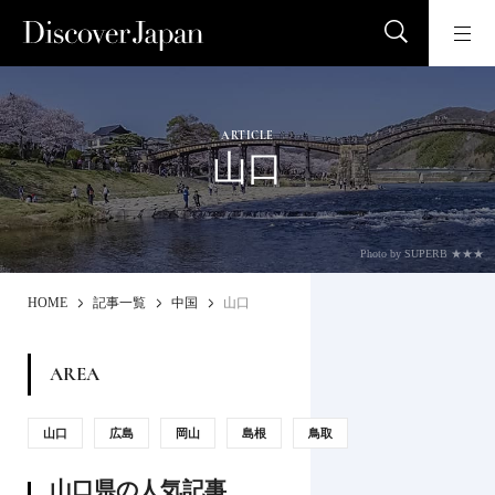
ARTICLE
山口
Photo by SUPERB ★★★
HOME
記事一覧
中国
山口
AREA
山口
広島
岡山
島根
鳥取
山口県の人気記事