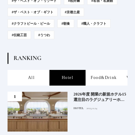
#ザ・ベスト・オブ・リゾート
#柏井壽
#名宿・名旅館
#ザ・ベスト・オブ・ギフト
#京都土産
#クラフトビール・ビール
#朝食
#職人・クラフト
#伝統工芸
#うつわ
R
A
N
K
I
N
G
s
All
Hotel
Food&Drink
Wor
たい
2026年度 開業の新規ホテル15
行く
選注目のラグジュアリーホテ
ルや大都市の拠点となるシテ
HOTEL
2025.11.24
ィホテルまでご紹介【前編】