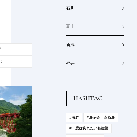
石川
富山
新潟
T
D
福井
H
A
S
H
T
A
G
#海鮮
#展示会・企画展
#一度は訪れたい名建築