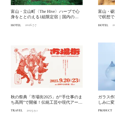
富山・立山町〈The Hive〉ハーブで心
富山・砺
身をととのえる1組限定宿｜国内のリト
で瞑想で
リ...
トリートホ
2026.7.7
2
HOTEL
HOTEL
秋の祭典「市場街2025」が“手仕事のま
ガラス作
ち高岡”で開催！伝統工芸や現代アート
しみに変
作品...
に出合う
2025.9.1
TRAVEL
PRODUCT