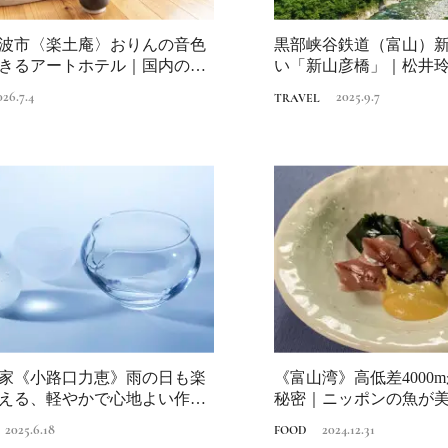
波市〈楽土庵〉おりんの音色
黒部峡谷鉄道（富山）
きるアートホテル｜国内のリ
い「新山彦橋」｜松井
テ...
で巡りたいロ...
026.7.4
2025.9.7
TRAVEL
家《小路口力恵》雨の日も楽
《富山湾》高低差4000
える、軽やかで心地よい作品
秘密｜ニッポンの魚が
2025.6.18
2024.12.31
FOOD