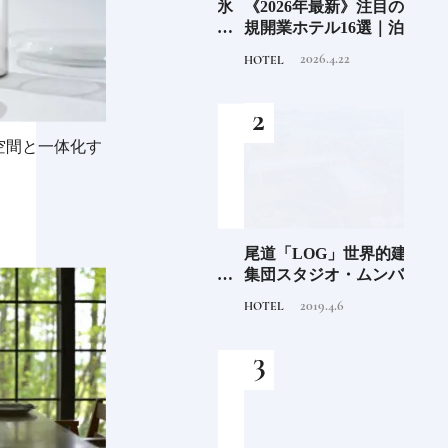
6年9月
老舗氷業店《クラモト氷
《2026年最新》注目の新
銀座
」
業》の金沢から世界への
規開業ホテル16選｜泊ま
岸 
挑戦
るだけで特別！デザイン
を変え
2026.8.7
2026.4.22
INFORMATION
HOTEL
FOOD
が素敵なホテル
は？
つく
空間と一体化す
阪に
「布刀玉命（フトダ
尾道「LOG」世界的建築
石川
ンド
マ）」占いの神で末裔は
集団スタジオ・ムンバイ
約必
祭祀を司る氏族となる日
が手掛けた新空間 ～前編
2020.11.28
2019.4.6
TRADITION
HOTEL
FOOD
本人なら知っておきたい
～
ニッポンの神様名鑑