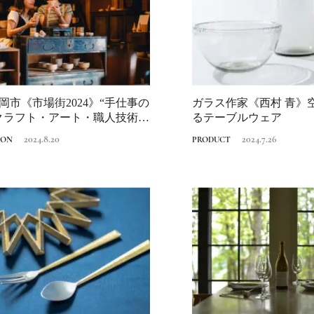
Discover Japan 202
号「木と生きる2026
2026.7.31
INFORMATION
岡市《市場街2024》“手仕事の
ガラス作家《西村 青》
クラフト・アート・職人技術・
るテーブルウェア
2024.8.20
2024.7.26
ION
PRODUCT
《うめきた公園》大
自然と人をつなぐラ
スケープが誕生
2022.6.11
TRAVEL