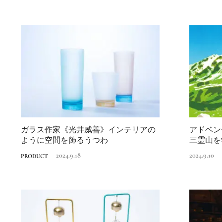
ガラス作家《光井威善》インテリアの
アドベン
ように空間を飾るうつわ
三霊山を学
2024.9.18
2024.9.10
PRODUCT