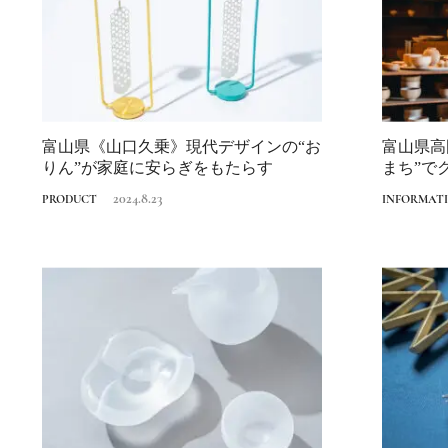
富山県《山口久乗》現代デザインの“お
富山県高
りん”が家庭に安らぎをもたらす
まち”で
地元...
2024.8.23
PRODUCT
INFORMAT