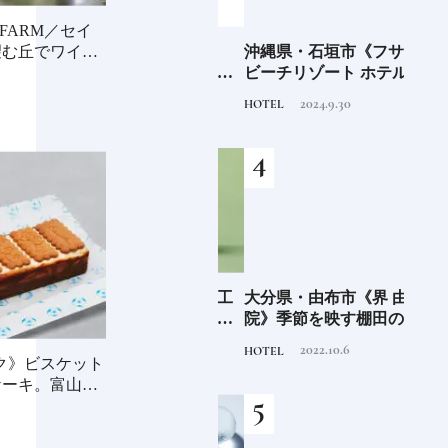
FARM／セイ
海士町
「須佐之男命（スサノ
沖縄県・石垣市《フサキ
青森
望む丘でワイン
、未
オ）」暴れん坊だけど頭
ビーチリゾート ホテル&
「竹
前
がよく正義感が強い日本
ヴィラズ》石垣島のビー
民芸
2020.11.20
2024.9.30
TRADITION
HOTEL
FOOD
人なら知っておきたいニ
チリゾートでゆるりと島
ッポンの神様名鑑
時間を楽しむ
少な
愛知県・瀬戸市《玩具工
大分県・由布市《界 由布
《SW
“緑
房》瀬戸陶芸社が手掛け
院》季節を映す棚田の景
ーツ
のあ
る新ブランドいまの暮ら
色に癒される由布院の湯
がけ
2026.8.5
2022.10.6
PRODUCT
HOTEL
TRAVE
しに寄り添う、郷土玩具
宿
施設
イク》ビスケット
ーキ。富山ZA