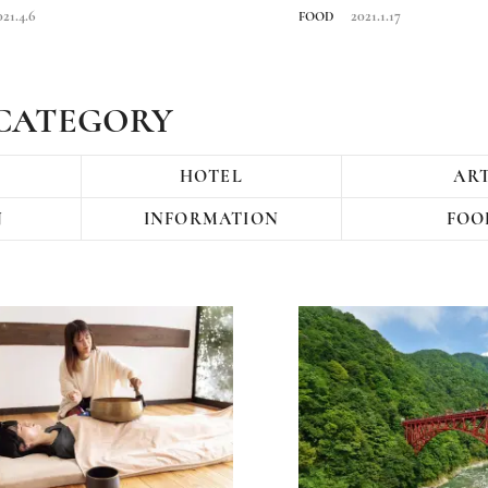
移転オ...
021.4.6
2021.1.17
FOOD
CATEGORY
HOTEL
AR
N
INFORMATION
FOO