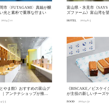
岡市〈FUTAGAMI〉真鍮が醸
富山県・氷見市《SAYS 
Ento ＜エントウ＞ 
い光と素朴で重厚な佇まい
ズファーム》富山湾を
地球と人が循環する
と美食...
2024.7.11
2024.6.5
HOTEL
来の島の観光拠点〈
2021.8.29
HOTEL
編〉
日本の都市は緑地が
い？都市開発のキーは
化”にあり！｜みどり
2025.4.21
INFORMATION
るまちづくり①
とやま館》おすすめの富山グ
《BISCAKE／ビスケ
！｜アンテナショップが推す美
が主役の新しいチーズケ
XF...
...
4.5.3
2024.1.31
FOOD