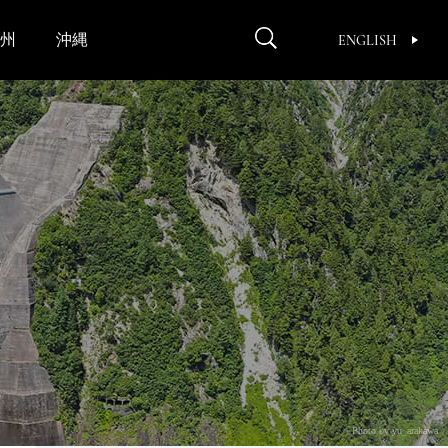
州
沖縄
ENGLISH
Photo by yu_arakawa