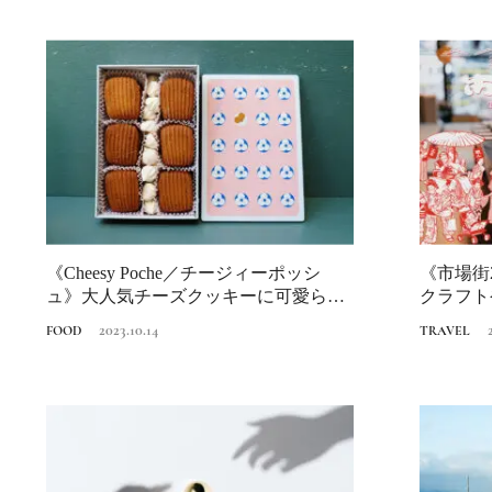
《Cheesy Poche／チージィーポッシ
《市場街
ュ》大人気チーズクッキーに可愛らし
クラフト
い...
を堪能...
2023.10.14
FOOD
TRAVEL