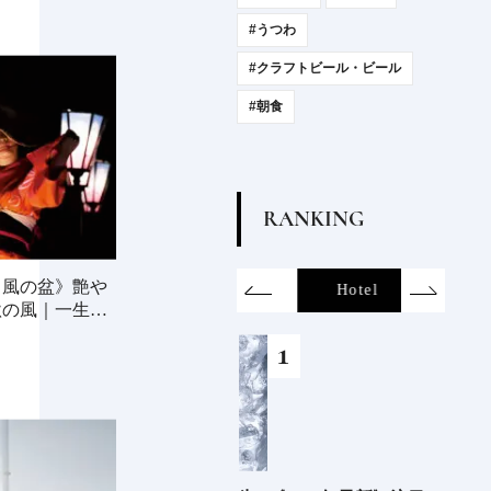
#うつわ
#クラフトビール・ビール
#朝食
R
A
N
K
I
N
G
ら風の盆》艶や
on
SDGs
All
Hotel
Food&Dri
秋の風｜一生に