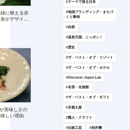
#テーマで巡る日本
#地域ブランディング・まちづ
新緑に映える赤
くり事例
玲奈がデザイン
#自然
#温泉天国、ニッポン！
#歴史
#ザ・ベスト・オブ・リゾート
#ザ・ベスト・オブ・ホテル
#Discover Japan Lab
#名宿・名旅館
#ザ・ベスト・オブ・ギフト
#京都土産
mが美味しさの
美味しい理由
#職人・クラフト
#伝統工芸
#柏井壽