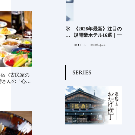
」の
老舗氷業店《クラモト氷
《2026年最新》注目の新
北海
界の
業》世界のトップバーテ
規開業ホテル16選｜一度
ニシ
の富
ンダーも注目する金沢の
は泊まりたい都市型のラ
活し
2026.8.7
2026.4.22
INFORMATION
HOTEL
FOOD
チャ
氷ができるまで
グジュアリーホテル
編〉
S
E
R
I
E
S
の宿《古民家の
壽さんの「心に