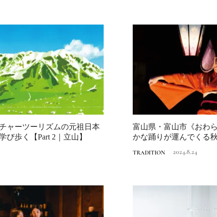
チャーツーリズムの元祖日本
富山県・富山市《おわ
Traditi
び歩く【Part 2｜立山】
かな踊りが運んでくる
一度は行きた...
2024.8.24
TRADITION