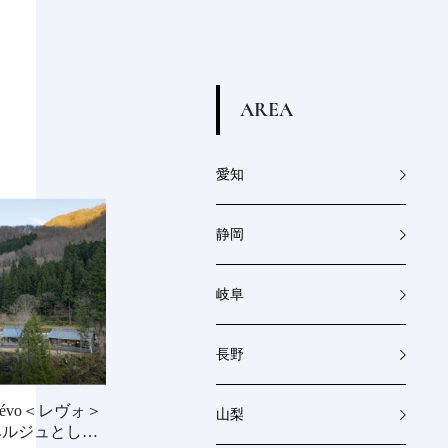
A
R
E
A
愛知
静岡
岐阜
長野
évo＜レヴォ＞
山梨
ベルジュとして