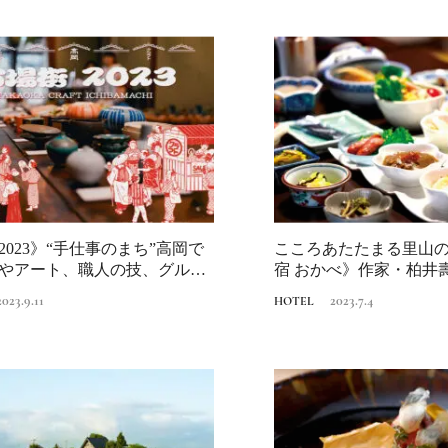
「ワンダートランク
挑戦日本の地域を世
旅先へ！後編｜欧米
2025.6.19
INFORMATION
裕層に向けた“3つの
レンジ”
2023》“手仕事のまち”高岡で
こころあたたまる里山
やアート、職人の技、グルメ
宿 おかべ》作家・柏井
残る」上質...
2023.9.11
2023.7.4
HOTEL