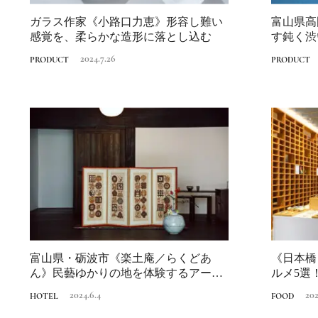
ガラス作家《小路口力恵》形容し難い
富山県高
感覚を、柔らかな造形に落とし込む
す鈍く渋
2024.7.26
PRODUCT
PRODUCT
富山県・砺波市《楽土庵／らくどあ
《日本橋
ん》民藝ゆかりの地を体験するアート
ルメ5選
ホテル｜北陸の...
味しいもの
2024.6.4
202
HOTEL
FOOD