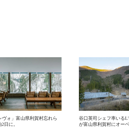
vo レヴォ」富山県利賀村忘れら
谷口英司シェフ率いるL'
泊2日に。
が富山県利賀村にオー