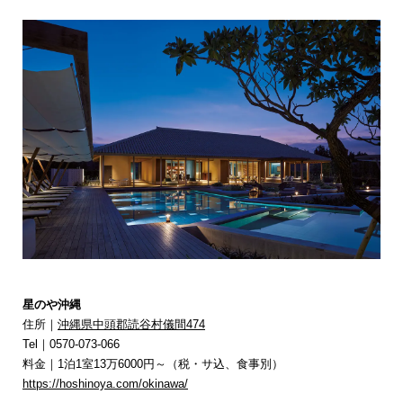
星のや沖縄
住所｜
沖縄県中頭郡読谷村儀間474
Tel｜0570-073-066
料金｜1泊1室13万6000円～（税・サ込、食事別）
https://hoshinoya.com/okinawa/