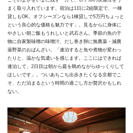
まく取り入れています。宿泊は1日に2組限定で、一棟
貸しもOK。オフシーズンなら1棟貸しで5万円ちょっと
という良心的な価格も魅力です」。見るからに身体に
やさしい朝ご飯もうれしいと武石さん。季節の魚の干
物に自家製味噌の味噌汁、だし巻き卵に無農薬・減農
薬野菜のおばんざい。「連泊すると魚や煮物が変わっ
たりと、温かな気遣いを感じます。ここにはできれば
連泊して、2日目は朝から庭を眺めながらゆっくりして
ほしいです」。ついあちこち出歩きたくなる京都でこ
そ、ただ泊まるという時間の過ごし方が贅沢かもしれ
ない。