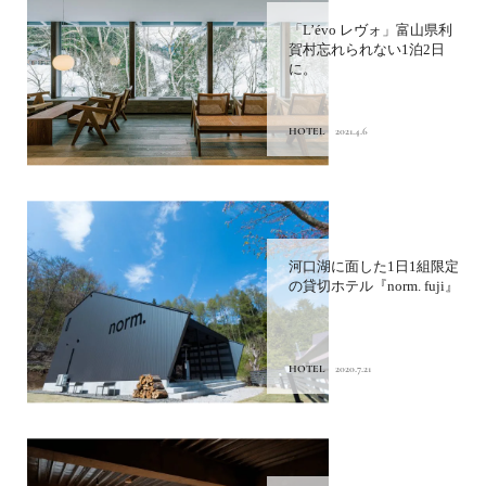
谷口英司シェフ率いるL'évo
＜レヴォ＞が富山県利賀村
にオーベルジュとして移転
オ...
FOOD
2021.1.17
「エースホテル京都」ポー
トランドで火がついたライ
フスタイルホテルの真打ち
が日本に...
HOTEL
2020.11.9