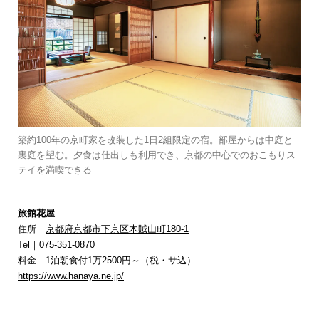
築約100年の京町家を改装した1日2組限定の宿。部屋からは中庭と
裏庭を望む。夕食は仕出しも利用でき、京都の中心でのおこもりス
テイを満喫できる
旅館花屋
住所｜
京都府京都市下京区木賊山町180-1
Tel｜075-351-0870
料金｜1泊朝食付1万2500円～（税・サ込）
https://www.hanaya.ne.jp/