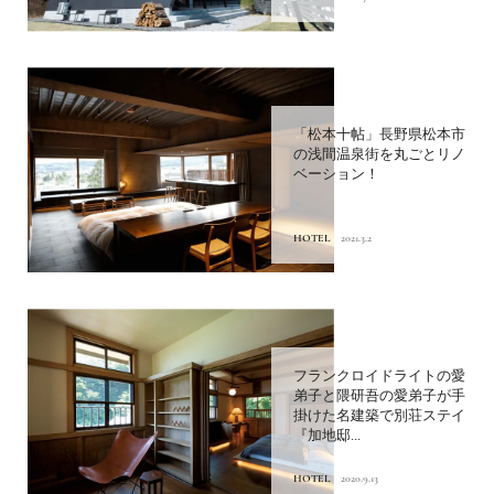
「パークハイアット京都」
京都・東山の高台に立つ邸
宅のようなリゾート
HOTEL
2020.3.12
「大谷山荘 別邸 音信」 長
門湯本温泉の名門旅館 へ。
【第1回】山口県 宿の選び...
HOTEL
2020.10.1