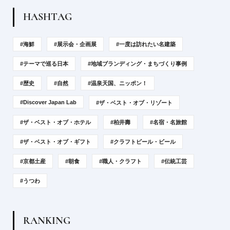
H
A
S
H
T
A
G
#海鮮
#展示会・企画展
#一度は訪れたい名建築
#テーマで巡る日本
#地域ブランディング・まちづくり事例
#歴史
#自然
#温泉天国、ニッポン！
#Discover Japan Lab
#ザ・ベスト・オブ・リゾート
#ザ・ベスト・オブ・ホテル
#柏井壽
#名宿・名旅館
#ザ・ベスト・オブ・ギフト
#クラフトビール・ビール
#京都土産
#朝食
#職人・クラフト
#伝統工芸
#うつわ
R
A
N
K
I
N
G