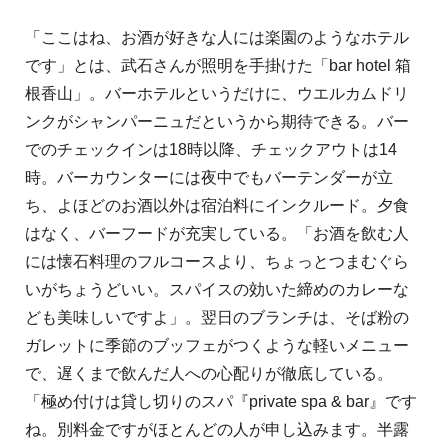
「ここはね、お酒が好きな人には楽園のようなホテル
です」とは、武石さんが照明を手掛けた「bar hotel 箱
根香山」。バーホテルというだけに、ウエルカムドリ
ンクがシャンパーニュだというから期待できる。バー
でのチェックインは18時以降、チェックアウトは14
時。バーカウンターには夜中でもバーテンダーが立
ち、よほどのお酒以外は宿泊料にインクルード。夕食
はなく、バーフードが充実している。「お酒を飲む人
には懐石料理のフルコースより、ちょっとつまむぐら
いがちょうどいい。スパイスの効いた締めのカレーな
ども美味しいですよ」。翌日のブランチは、そば粉の
ガレットに季節のブッフェがつくような軽いメニュー
で、遅くまで飲んだ人への心配りが徹底している。
「極め付けは貸し切りのスパ『private spa & bar』です
ね。別料金ですがほとんどの人が申し込みます。半露