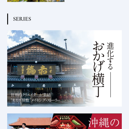
S
E
R
I
E
S