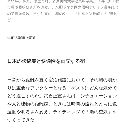
1959年、神奈川県生まれ。多摩美術大学建築科卒業。’96年にICE都
市環境照明研究所を設立。北米照明学会国際照明デザイン賞をはじ
め受賞歴多数。主な仕事に「星のや」、「ヒルトン長崎」の照明な
ど
≪前の記事を読む
日本の伝統美と快適性を両立する宿
日常から距離を置く宿泊施設において、その場の明か
りは重要なファクターとなる。ゲストはどんな気分で
どう過ごすのか。武石正宣さんは、シチュエーション
や人と建物の距離感、ときには時間の流れとともに色
温度や明るさを変え、ライティングで「場の空気」を
つくってきた。