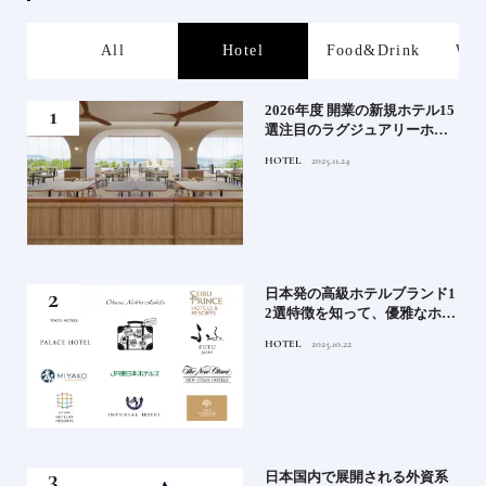
Hotel
Food&Drink
Work&Local
P
ル15
ジャパニーズウイスキー蒸留
ホテ
所17選｜旅の目的地にしたい
シテ
見学できる施設①
TRAVEL
2026.3.22
編】
ド1
ジャパニーズウイスキー蒸留
ホテ
所17選｜旅の目的地にしたい
ブラ
見学できる施設②
TRAVEL
2026.3.22
資系
食のプロが愛する豊洲市場の