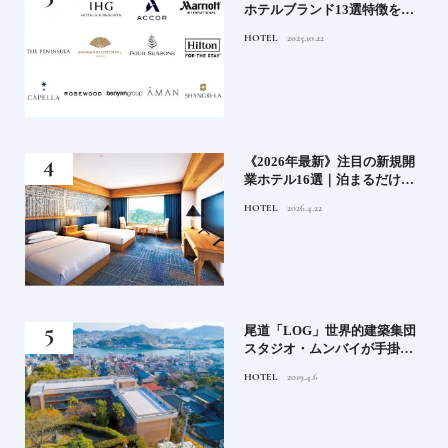
を知
朝ごはん【前編】
イを
FOOD
2023.6.24
解剖
規開
銀座《空也／くうや》 あの著
けで
名人も愛した老舗和菓子屋の
ホテ
空也最中とは？【前編】
FOOD
2023.7.17
集団
北海道のボタニカル香るクラ
掛け
フトジン積丹スピリット《火
の帆 HONOHO》
FOOD
2022.1.8