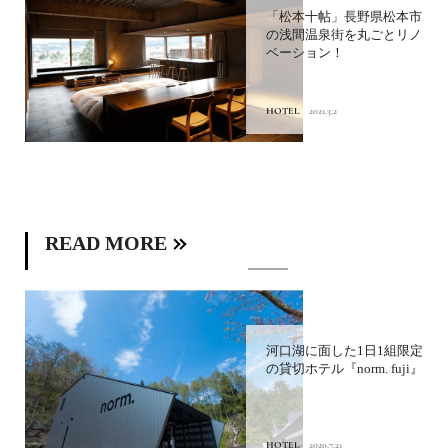
隈研吾デザインのカフェ
「コエダハウス」で熱海の
眺望を独り占め！
FOOD
2021.4.10
READ MORE
「エースホテル京都」ポー
トランドで火がついたライ
フスタイルホテルの真打ち
が日本に...
HOTEL
2020.11.9