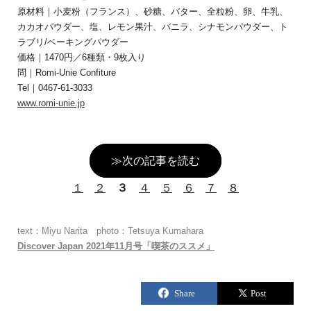
原材料｜小麦粉（フランス）、砂糖、バター、全粒粉、卵、牛乳、
カカオパウダー、塩、レモン果汁、バニラ、シナモンパウダー、ト
ラブリ/ベーキングパウダー
価格｜1470円／6種類・9枚入り
問｜Romi-Unie Confiture
Tel｜0467-61-3033
www.romi-unie.jp
≫次の記事を読む
１
２
３
４
５
６
７
８
text：Miyu Narita photo：Tetsuya Kumahara
Discover Japan 2021年11月号「喫茶のススメ」