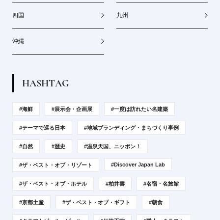
四国
九州
沖縄
H
A
S
H
T
A
G
#海鮮
#展示会・企画展
#一度は訪れたい名建築
#テーマで巡る日本
#地域ブランディング・まちづくり事例
#自然
#歴史
#温泉天国、ニッポン！
#Discover Japan Lab
#ザ・ベスト・オブ・リゾート
#ザ・ベスト・オブ・ホテル
#柏井壽
#名宿・名旅館
#京都土産
#ザ・ベスト・オブ・ギフト
#朝食