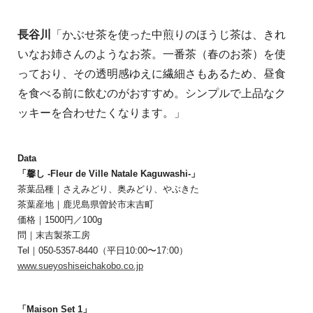
長谷川
「
かぶせ茶を使った中煎りのほうじ茶は、きれ
いなお姉さんのようなお茶。一番茶（春のお茶）を使
っており、その透明感ゆえに繊細さもあるため、昼食
を食べる前に飲むのがおすすめ。シンプルで上品なク
ッキーを合わせたくなります。」
Data
「馨し -Fleur de Ville Natale Kaguwashi-」
茶葉品種｜さえみどり、奥みどり、やぶきた
茶葉産地｜鹿児島県曽於市末吉町
価格｜1500円／100g
問｜末吉製茶工房
Tel｜050-5357-8440（平日10:00〜17:00）
www.sueyoshiseichakobo.co.jp
「Maison Set 1」