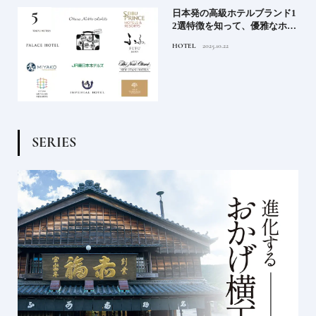
）で
日本発の高級ホテルブランド1
後
2選特徴を知って、優雅なホテ
ルステイを満喫｜ホテルブラ
HOTEL
2025.10.22
ンド大解剖①
S
E
R
I
E
S