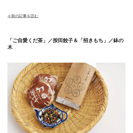
≪前の記事を読む
「ご自愛くだ茶」／按田餃子＆「招きもち」／鉢の
木