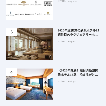
HOTEL
2025.10.22
満喫｜ホテルブランド大解剖
⑦
！密
2026年度 開業の新規ホテル15
選注目のラグジュアリーホテ
ルや大都市の拠点となるシテ
HOTEL
2025.11.24
ィホテルまでご紹介【後編】
た
《2026年最新》注目の新規開
たい
業ホテル16選｜泊まるだけで
特別！デザインが素敵なホテ
HOTEL
2026.4.22
ル