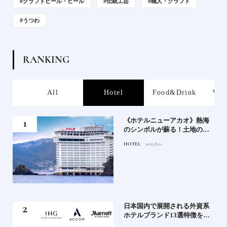
#クラフトビール・ビール
#伝統工芸
#職人・クラフト
#うつわ
R
A
N
K
I
N
G
s
All
Hotel
Food&Drink
Wor
、か
《ホテルニューアカオ》熱海
武将
のシンボルが蘇る！土地の歴
史を語る絶景宿がオープン
HOTEL
2023.8.11
｜2
日本国内で展開される外資系
史
ホテルブランド13選特徴を知
って、優雅なホテルステイを