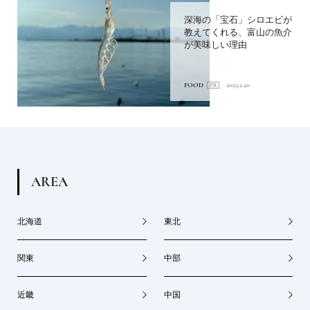
深海の「宝石」シロエビが
教えてくれる、富山の魚介
が美味しい理由
FOOD
2023.2.20
A
R
E
A
北海道
東北
関東
中部
近畿
中国