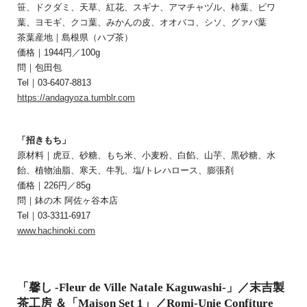
笹、ドクダミ、天草、紅花、スギナ、アマチャヅル、柿葉、ビワ
葉、ヨモギ、クコ葉、みかんの皮、オオバコ、シソ、グァバ葉
茶葉産地｜島根県（ハブ茶）
価格｜1944円／100g
問｜包田包
Tel｜03-6407-8813
https://andagyoza.tumblr.com
「招きもち」
原材料｜虎豆、砂糖、もち米、小麦粉、白餡、山芋、黒砂糖、水
飴、植物油脂、寒天、牛乳、塩/トレハロース、膨張剤
価格｜226円／85g
問｜鉢の木 阿佐ヶ谷本店
Tel｜03-3311-6917
www.hachinoki.com
「馨し -Fleur de Ville Natale Kaguwashi-」／末吉製
茶工房 ＆「Maison Set 1」／Romi-Unie Confiture