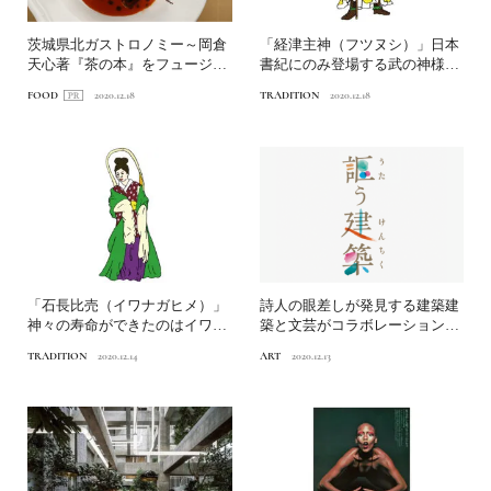
茨城県北ガストロノミー～岡倉
「経津主神（フツヌシ）」日本
天心著『茶の本』をフュージョ
書紀にのみ登場する武の神様日
ンディナーで体感～
本人なら知っておきたいニ...
FOOD
2020.12.18
TRADITION
2020.12.18
「石長比売（イワナガヒメ）」
詩人の眼差しが発見する建築建
神々の寿命ができたのはイワナ
築と文芸がコラボレーション
ガヒメが原因！？日本人な...
「謳う建築」が天王洲コレク...
TRADITION
2020.12.14
ART
2020.12.13