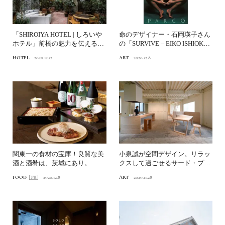
「SHIROIYA HOTEL | しろいや
命のデザイナー・石岡瑛子さん
ホテル」前橋の魅力を伝える、
の「SURVIVE – EIKO ISHIOKA
新星アー...
／...
HOTEL
2020.12.12
ART
2020.12.8
関東一の食材の宝庫！良質な美
小泉誠が空間デザイン。リラッ
酒と酒肴は、茨城にあり。
クスして過ごせるサード・プレ
イス「あそこa-soko...
FOOD
2020.12.8
ART
2020.11.28