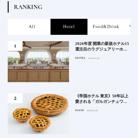
R
A
N
K
I
N
G
s
All
Hotel
Food&Drink
Wor
る》
2026年度 開業の新規ホテル15
うな
選注目のラグジュアリーホテ
ルや大都市の拠点となるシテ
HOTEL
2025.11.24
ィホテルまでご紹介【前編】
れる
《帝国ホテル 東京》50年以上
高御
愛される「ガルガンチュワ」
」日
のブルーベリーパイ｜一流ホ
FOOD
2026.6.16
ニッ
テルの美味しいスイーツ