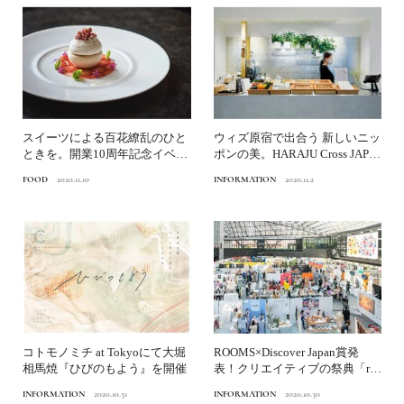
スイーツによる百花繚乱のひと
ウィズ原宿で出合う 新しいニッ
ときを。開業10周年記念イベン
ポンの美。HARAJU Cross JAPA
N M...
ト「パティスリーターブ...
FOOD
2020.11.10
INFORMATION
2020.11.2
コトモノミチ at Tokyoにて大堀
ROOMS×Discover Japan賞発
相馬焼『ひびのもよう』を開催
表！クリエイティブの祭典「ro
oms...
INFORMATION
2020.10.31
INFORMATION
2020.10.30