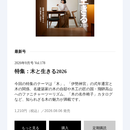
最新号
2026年9月号 Vol.178
特集：木と生きる2026
今回の特集のテーマは「木」。「伊勢神宮」の式年遷宮と
木の関係、名建築家の木の自邸や木工の匠の国・飛騨高山
へのファニチャーツーリズム、「木の名作椅子」カタログ
など、知られざる木の魅力が満載です。
1,210円（税込）／2026.08.06 発売
もっと見る
購入
定期購読