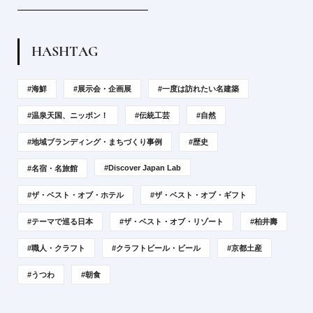
H
A
S
H
T
A
G
#海鮮
#展示会・企画展
#一度は訪れたい名建築
#温泉天国、ニッポン！
#伝統工芸
#自然
#地域ブランディング・まちづくり事例
#歴史
#Discover Japan Lab
#名宿・名旅館
#ザ・ベスト・オブ・ホテル
#ザ・ベスト・オブ・ギフト
#テーマで巡る日本
#ザ・ベスト・オブ・リゾート
#柏井壽
#職人・クラフト
#クラフトビール・ビール
#京都土産
#うつわ
#朝食