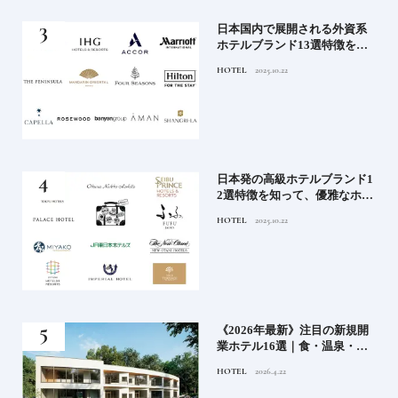
《寒
日本国内で展開される外資系
ワー
ホテルブランド13選特徴を知
って、優雅なホテルステイを
HOTEL
2025.10.22
満喫｜ホテルブランド大解剖
⑦
ル15
日本発の高級ホテルブランド1
ホテ
2選特徴を知って、優雅なホテ
シテ
ルステイを満喫｜ホテルブラ
HOTEL
2025.10.22
編】
ンド大解剖①
どち
《2026年最新》注目の新規開
ルー
業ホテル16選｜食・温泉・リ
ゾートの最前線
HOTEL
2026.4.22