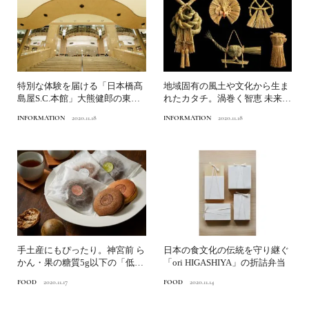
特別な体験を届ける「日本橋髙
地域固有の風土や文化から生ま
島屋S.C.本館」大熊健郎の東京
れたカタチ。渦巻く智恵 未来の
名店探訪
民具『しめかざり』開催
INFORMATION
2020.11.18
INFORMATION
2020.11.18
手土産にもぴったり。神宮前 ら
日本の食文化の伝統を守り継ぐ
かん・果の糖質5g以下の「低糖
「ori HIGASHIYA」の折詰弁当
質どら焼き」
FOOD
2020.11.17
FOOD
2020.11.14