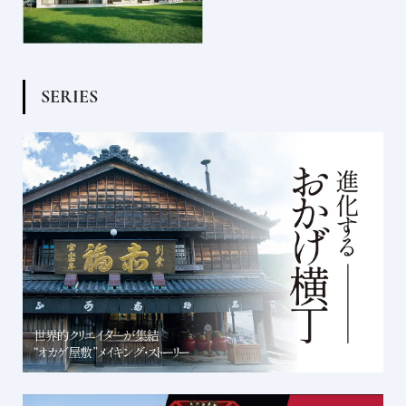
S
E
R
I
E
S