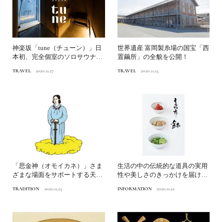
神楽坂「tune（チューン）」日
世界遺産 富岡製糸場の国宝「西
本初、完全個室のソロサウナが
置繭所」の全貌を公開！
オープン！
TRAVEL
2020.11.27
TRAVEL
2020.11.25
「思金神（オモイカネ）」さま
生活の中の伝統的な道具の実用
ざまな場面をサポートする天界
性や美しさのきっかけを届ける
の策士家日本人なら知って...
「とらや市 鉢」を開催！
TRADITION
2020.11.25
INFORMATION
2020.11.22