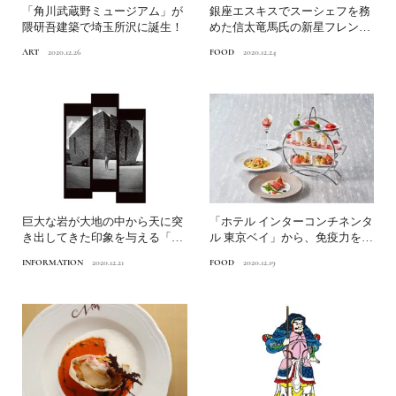
「角川武蔵野ミュージアム」が
銀座エスキスでスーシェフを務
隈研吾建築で埼玉所沢に誕生！
めた信太竜馬氏の新星フレンチ
「élan」
ART
2020.12.26
FOOD
2020.12.24
巨大な岩が大地の中から天に突
「ホテル インターコンチネンタ
き出してきた印象を与える「角
ル 東京ベイ」から、免疫力を意
川武蔵野ミュージアム」隈...
識した見た目も楽しい...
INFORMATION
2020.12.21
FOOD
2020.12.19