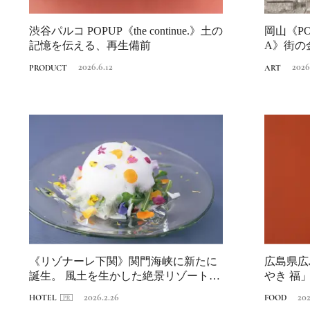
渋谷パルコ POPUP《the continue.》土の
岡山《POR
記憶を伝える、再生備前
A》街の
2026.6.12
2026
PRODUCT
ART
《リゾナーレ下関》関門海峡に新たに
広島県広
誕生。 風土を生かした絶景リゾート後
やき 福
編｜フグを...
芸お菓子..
2026.2.26
202
HOTEL
FOOD