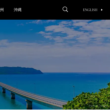
州
沖縄
ENGLISH
Photo by :beeboys