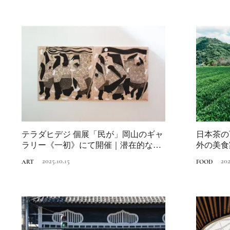
テラダヒデジ 個展「民が」岡山のギャ
日本茶の
ラリー《一初》にて開催｜潜在的な
外の美食
「民」の感覚...
が愉しい
2025.10.15
202
ART
FOOD