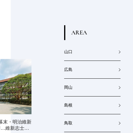
A
R
E
A
山口
広島
岡山
島根
幕末・明治維新
鳥取
作…維新志士