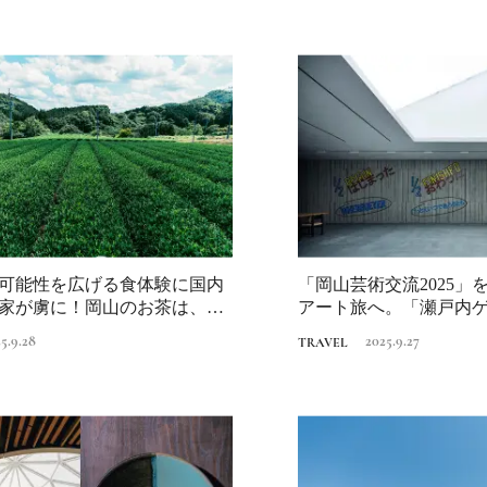
Discover Japan 202
号「木と生きる2026
2026.7.31
INFORMATION
可能性を広げる食体験に国内
「岡山芸術交流2025」
家が虜に！岡山のお茶は、夜
アート旅へ。「瀬戸内
。
想」のこ...
5.9.28
2025.9.27
TRAVEL
《うめきた公園》大
自然と人をつなぐラ
スケープが誕生
2022.6.11
TRAVEL