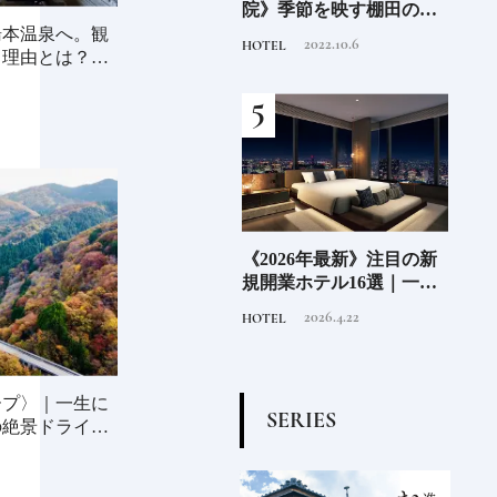
“緑
房》瀬戸陶芸社が手掛け
院》季節を映す棚田の景
ーツ
のあ
る新ブランドいまの暮ら
色に癒される由布院の湯
がけ
湯本温泉へ。観
2026.8.5
2022.10.6
PRODUCT
HOTEL
TRAVE
しに寄り添う、郷土玩具
宿
施設
る理由とは？前
」の
老舗氷業店《クラモト氷
《2026年最新》注目の新
北海
界の
業》世界のトップバーテ
規開業ホテル16選｜一度
ニシ
の富
ンダーも注目する金沢の
は泊まりたい都市型のラ
活し
2026.8.7
2026.4.22
INFORMATION
HOTEL
FOOD
チャ
氷ができるまで
グジュアリーホテル
編〉
ープ〉｜一生に
S
E
R
I
E
S
の絶景ドライブ