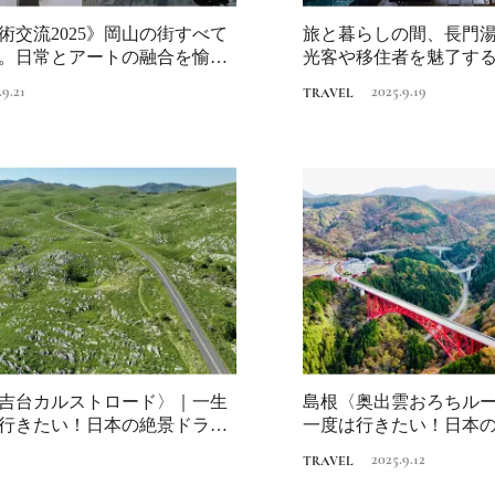
い？都市開発のキーは
化”にあり！｜みどり
術交流2025》岡山の街すべて
旅と暮らしの間、長門
2025.4.21
INFORMATION
るまちづくり①
。日常とアートの融合を愉し
光客や移住者を魅了す
編｜地域コミ...
.9.21
2025.9.19
TRAVEL
「ワンダートランク
挑戦日本の地域を世
旅先へ！後編｜欧米
2025.6.19
INFORMATION
裕層に向けた“3つの
レンジ”
吉台カルストロード〉｜一生
島根〈奥出雲おろちル
行きたい！日本の絶景ドライ
一度は行きたい！日本
街道
2025.9.12
TRAVEL