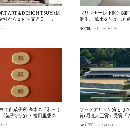
T ART＆DESIGN TSUYAM
《リゾナーレ下関》関
金融から文化を支える｜...
誕生。 風土を生かした
編｜海峡の...
.5.11
2026.2.26
HOTEL
島市御菓子所 高木の「和三ふ
ウッドデザイン賞とは？2
」《菓子研究家・福田里香の民
賞(環境大臣賞）受賞「
Traditi
.
さと ...
6.1.8
2025.12.21
ART