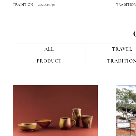
か。出雲大社...
なら知って
2020.10.30
TRADITION
TRADITIO
ALL
TRAVEL
PRODUCT
TRADITIO