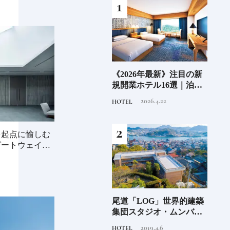
6年9月
老舗氷業店《クラモト氷
《2026年最新》注目の新
銀座
」
業》の金沢から世界への
規開業ホテル16選｜泊ま
岸 
挑戦
るだけで特別！デザイン
を変え
2026.8.7
2026.4.22
INFORMATION
HOTEL
FOOD
が素敵なホテル
は？
つく
を起点に愉しむ
ゲートウェイ構
阪に
「布刀玉命（フトダ
尾道「LOG」世界的建築
石川
ンド
マ）」占いの神で末裔は
集団スタジオ・ムンバイ
約必
祭祀を司る氏族となる日
が手掛けた新空間 ～前編
2020.11.28
2019.4.6
TRADITION
HOTEL
FOOD