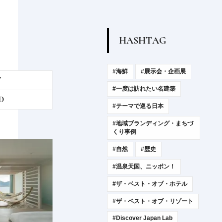
H
A
S
H
T
A
G
#海鮮
#展示会・企画展
T
#一度は訪れたい名建築
D
#テーマで巡る日本
#地域ブランディング・まちづ
くり事例
#自然
#歴史
#温泉天国、ニッポン！
#ザ・ベスト・オブ・ホテル
#ザ・ベスト・オブ・リゾート
#Discover Japan Lab