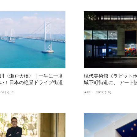
川〈瀬戸大橋〉｜一生に一度
現代美術館《ラビット
い！日本の絶景ドライブ街道
城下町街道に、 アート誕生。前編｜文
化交流を...
2025.9.12
2025.7.25
ART