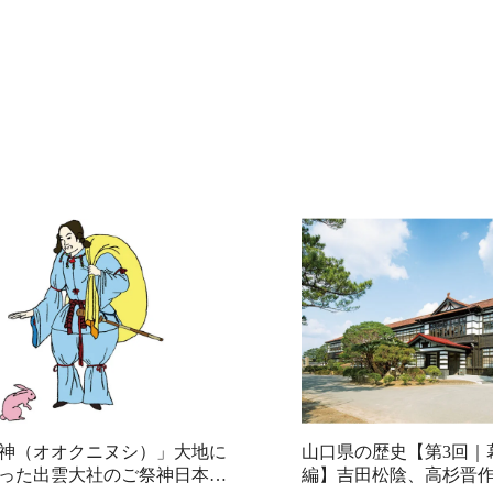
神（オオクニヌシ）」大地に
山口県の歴史【第3回｜
った出雲大社のご祭神日本人
編】吉田松陰、高杉晋