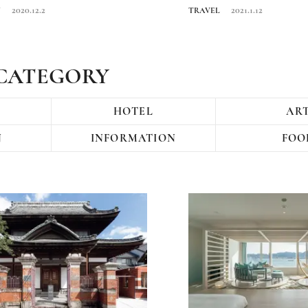
お...
は、なぜ長州...
2020.12.2
2021.1.12
N
TRAVEL
CATEGORY
HOTEL
AR
N
INFORMATION
FOO