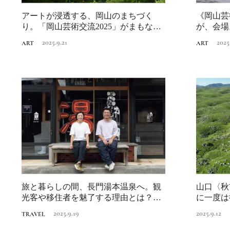
アートが浸透する、岡山のまちづく
《岡山芸
り。「岡山芸術交流2025」がまもなく
が、会場
開催！
む。
2025.9.21
2025
ART
ART
旅と暮らしの間、長門湯本温泉へ。観
山口〈秋
光客や移住者を魅了する理由とは？後
に一度は
編｜旬のイベ...
ブ街道
2025.9.19
2025.9.12
TRAVEL