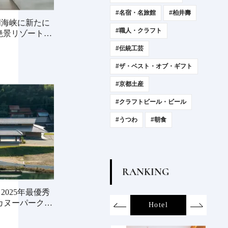
#名宿・名旅館
#柏井壽
門海峡に新たに
#職人・クラフト
絶景リゾート前
#伝統工芸
#ザ・ベスト・オブ・ギフト
#京都土産
#クラフトビール・ビール
#うつわ
#朝食
R
A
N
K
I
N
G
025年最優秀
カヌーパークみ
on
SDGs
All
Hotel
Food&Dri