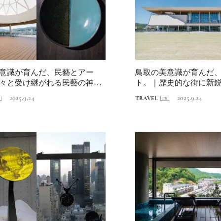
意識が育んだ、民藝とアー
鳥取の美意識が育んだ
々と受け継がれる民藝の神髄
ト。｜歴史的な街に新
吹く
Ento ＜エントウ＞ 
2025.9.24
2025.9.24
TRAVEL
地球と人が循環する
来の島の観光拠点〈
2021.8.29
HOTEL
編〉
日本の都市は緑地が