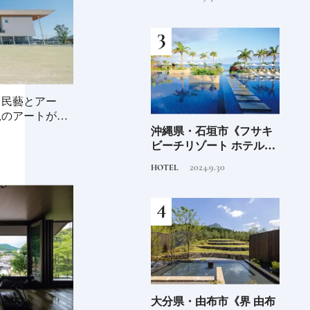
本人なら知っておきたい
～
ニッポンの神様名鑑
、民藝とアー
鋭のアートが芽
海士町
「須佐之男命（スサノ
沖縄県・石垣市《フサキ
青森
、未
オ）」暴れん坊だけど頭
ビーチリゾート ホテル&
「竹
前
がよく正義感が強い日本
ヴィラズ》石垣島のビー
民芸
2020.11.20
2024.9.30
TRADITION
HOTEL
FOOD
人なら知っておきたいニ
チリゾートでゆるりと島
ッポンの神様名鑑
時間を楽しむ
少な
愛知県・瀬戸市《玩具工
大分県・由布市《界 由布
《SW