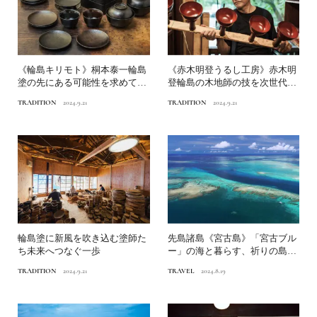
《輪島キリモト》桐本泰一輪島
《赤木明登うるし工房》赤木明
塗の先にある可能性を求めて｜
登輪島の木地師の技を次世代へ
輪島塗に新風を吹き込む塗...
｜輪島塗に新風を吹き込む...
TRADITION
2024.9.21
TRADITION
2024.9.21
輪島塗に新風を吹き込む塗師た
先島諸島《宮古島》「宮古ブル
ち未来へつなぐ一歩
ー」の海と暮らす、祈りの島｜
個性豊かな沖縄の38の島...
TRADITION
2024.9.21
TRAVEL
2024.8.19