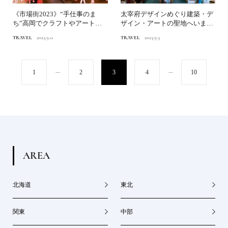
《市場街2023》“手仕事のま
太宰府デザインめぐり建築・デ
ち”高岡でクラフトやアート、
ザイン・アートの聖地へいまこ
職人の技、グルメを堪能...
そ行きたい福岡・太宰府の...
TRAVEL
2023.9.11
TRAVEL
2023.9.3
...
...
1
2
3
4
10
A
R
E
A
北海道
東北
関東
中部