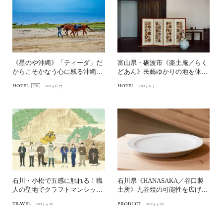
《星のや沖縄》「ティーダ」だ
富山県・砺波市《楽土庵／らく
からこそかなう心に残る沖縄の
どあん》民藝ゆかりの地を体験
文化体験｜中編
するアートホテル｜北陸の...
HOTEL
2024.6.27
HOTEL
2024.6.4
石川・小松で五感に触れる！職
石川県《HANASAKA／谷口製
人の聖地でクラフトマンシップ
土所》九谷焼の可能性を広げ
の神髄に出合う
る、粘土屋の挑戦。
TRAVEL
2024.4.26
PRODUCT
2024.4.26