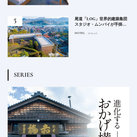
蒸留
尾道「LOG」世界的建築集団
たい
スタジオ・ムンバイが手掛け
た新空間 ～前編～
HOTEL
2019.4.6
S
E
R
I
E
S