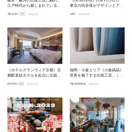
駿府・駿河の伝統工芸に触れ、
《DESIGNART TOKYO 2023》
江戸時代から親しまれている食
東京の街全体がデザインとアー
を味わう静岡ガストロノミ...
トのミュ...
TRAVEL
2023.11.8
ART
2023.10.27
《ホテルグランヴィア京都》京
福岡・小倉エリア《小倉縞縞》
都駅直結ホテルを起点に伝統工
世界を魅了する伝統工芸。｜九
芸に触れる滞在
州観光まちづくりAWAR...
HOTEL
2023.10.23
TRADITION
2023.10.4