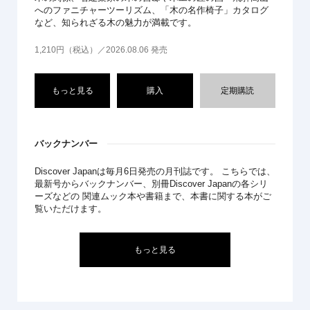
へのファニチャーツーリズム、「木の名作椅子」カタログ
など、知られざる木の魅力が満載です。
1,210円（税込）／2026.08.06 発売
もっと見る
購入
定期購読
バックナンバー
Discover Japanは毎月6日発売の月刊誌です。 こちらでは、
最新号からバックナンバー、別冊Discover Japanの各シリ
ーズなどの 関連ムック本や書籍まで、本書に関する本がご
覧いただけます。
もっと見る