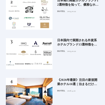
蒸留
日本発の高級ホテルブランド1
たい
2選特徴を知って、優雅なホテ
ルステイを満喫｜ホテルブラ
HOTEL
2025.10.22
ンド大解剖①
」実
日本国内で展開される外資系
の実
ホテルブランド13選特徴を知
ら知
って、優雅なホテルステイを
HOTEL
2025.10.22
神様
満喫｜ホテルブランド大解剖
⑦
い神
《2026年最新》注目の新規開
参拝
業ホテル16選｜泊まるだけで
特別！デザインが素敵なホテ
HOTEL
2026.4.22
ル