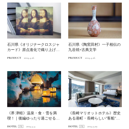
石川県《オリジナークロスジャ
石川県《陶窯田村》一子相伝の
カード》原点進化で織り上げる
九谷焼×古典文学
ジャカード織物
PRODUCT
2024.4.26
PRODUCT
2024.4.26
《界 津軽》温泉・食・雪を満
《長崎マリオットホテル》歴史
喫！｜後編ゆったり過ごせる津
ある港町・長崎らしい"客船"を
軽のおもてなし
モチーフとした絶景ホテ...
HOTEL
2024.4.4
HOTEL
2024.3.29