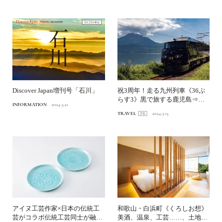
Discover Japan増刊号「石川」
祝3周年！走る九州列車《36ぷ
らす3》黒で旅する鹿児島⇒宮
INFORMATION
2024.3.21
崎【前編】｜風土がまる...
TRAVEL
2024.3.15
アイヌ工芸作家×日本の伝統工
和歌山・白浜町《くろしお想》
芸がコラボ伝統工芸同士が融合
美酒、温泉、工芸……、土地の