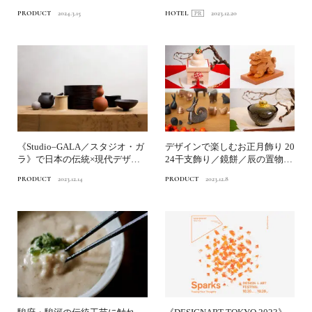
した3つのプロジェクト
風土に出合う宿へ。
PRODUCT
2024.3.15
HOTEL
2023.12.20
《Studio–GALA／スタジオ・ガ
デザインで楽しむお正月飾り 20
ラ》で日本の伝統×現代デザイ
24干支飾り／鏡餅／辰の置物／
ンを暮らしに取...
ガラスのお椀
PRODUCT
2023.12.14
PRODUCT
2023.12.8