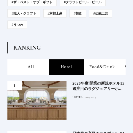
#ザ・ベスト・オブ・ギフト
#クラフトビール・ビール
#職人・クラフト
#京都土産
#朝食
#伝統工芸
#うつわ
R
A
N
K
I
N
G
s
All
Hotel
Food&Drink
Wor
たい
2026年度 開業の新規ホテル15
行く
選注目のラグジュアリーホテ
ルや大都市の拠点となるシテ
HOTEL
2025.11.24
ィホテルまでご紹介【前編】