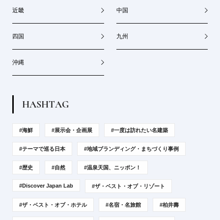
近畿
中国
四国
九州
沖縄
H
A
S
H
T
A
G
#海鮮
#展示会・企画展
#一度は訪れたい名建築
#テーマで巡る日本
#地域ブランディング・まちづくり事例
#歴史
#自然
#温泉天国、ニッポン！
#Discover Japan Lab
#ザ・ベスト・オブ・リゾート
#ザ・ベスト・オブ・ホテル
#名宿・名旅館
#柏井壽