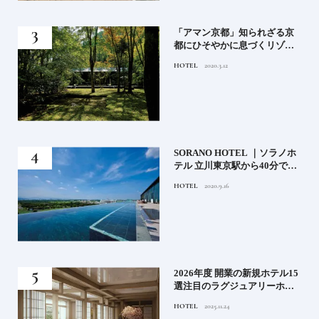
月号
「アマン京都」知られざる京
都にひそやかに息づくリゾー
ト
HOTEL
2020.3.12
）」
SORANO HOTEL ｜ソラノホ
神様
テル 立川東京駅から40分で行
って
けるリゾートへ【前編】
HOTEL
2020.9.16
名鑑
る》
2026年度 開業の新規ホテル15
うな
選注目のラグジュアリーホテ
ルや大都市の拠点となるシテ
HOTEL
2025.11.24
ィホテルまでご紹介【後編】