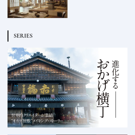
S
E
R
I
E
S