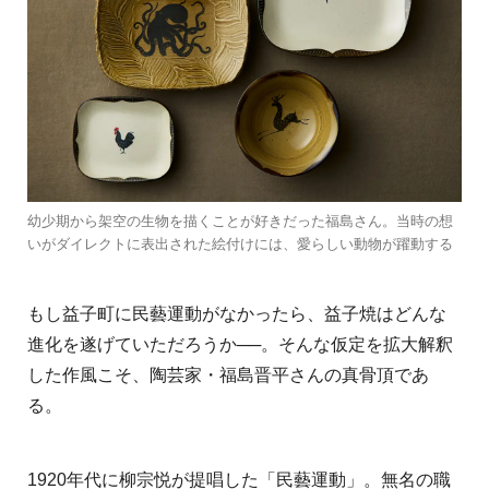
幼少期から架空の生物を描くことが好きだった福島さん。当時の想
いがダイレクトに表出された絵付けには、愛らしい動物が躍動する
もし益子町に民藝運動がなかったら、益子焼はどんな
進化を遂げていただろうか──。そんな仮定を拡大解釈
した作風こそ、陶芸家・福島晋平さんの真骨頂であ
る。
1920年代に柳宗悦が提唱した「民藝運動」。無名の職