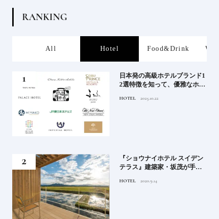
R
A
N
K
I
N
G
s
All
Hotel
Food&Drink
Wor
屋塩
日本発の高級ホテルブランド1
る高
2選特徴を知って、優雅なホテ
道を
ルステイを満喫｜ホテルブラ
HOTEL
2025.10.22
ンド大解剖①
竹流
『ショウナイホテル スイデン
菓子
テラス』建築家・坂茂が手掛
ける新しい庄内の街づくりの
HOTEL
2020.9.14
シンボル