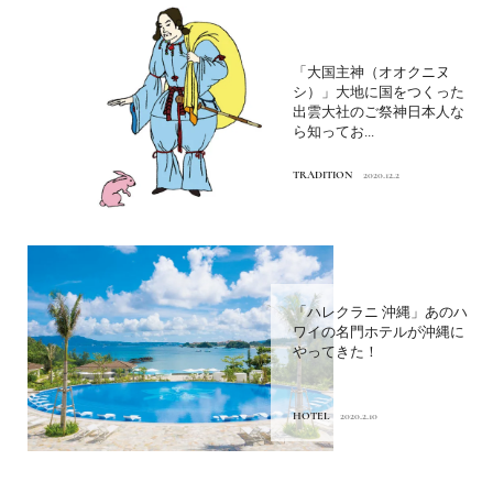
「大国主神（オオクニヌ
シ）」大地に国をつくった
出雲大社のご祭神日本人な
ら知ってお...
TRADITION
2020.12.2
「ハレクラニ 沖縄」あのハ
ワイの名門ホテルが沖縄に
やってきた！
HOTEL
2020.2.10