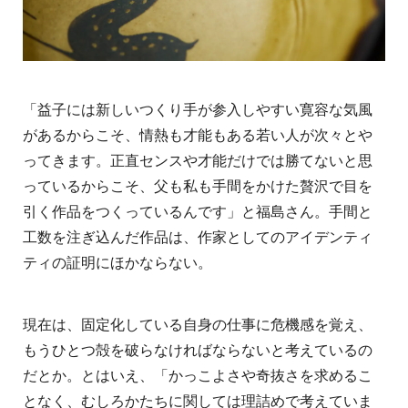
「益子には新しいつくり手が参入しやすい寛容な気風
があるからこそ、情熱も才能もある若い人が次々とや
ってきます。正直センスや才能だけでは勝てないと思
っているからこそ、父も私も手間をかけた贅沢で目を
引く作品をつくっているんです」と福島さん。手間と
工数を注ぎ込んだ作品は、作家としてのアイデンティ
ティの証明にほかならない。
現在は、固定化している自身の仕事に危機感を覚え、
もうひとつ殻を破らなければならないと考えているの
だとか。とはいえ、「かっこよさや奇抜さを求めるこ
となく、むしろかたちに関しては理詰めで考えていま