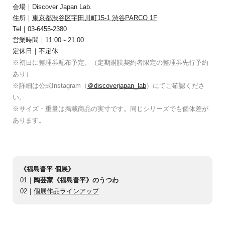
会場｜Discover Japan Lab.
住所｜
東京都渋谷区宇田川町15-1 渋谷PARCO 1F
Tel｜03-6455-2380
営業時間｜11:00～21:00
定休日｜不定休
※初日に整理券配布予定。（定期購読契約者限定の整理券先行予約
あり）
※詳細は公式Instagram（
＠discoverjapan_lab
）にてご確認くださ
い。
※サイズ・重量は掲載商品の実寸です。同じシリーズでも個体差が
あります。
《福島晋平 個展》
01｜
陶芸家《福島晋平》のうつわ
02｜
個展作品ラインアップ