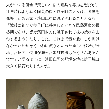
人がつくる健全で美しい生活の道具を尊ぶ思想だが、
江戸時代より続く陶芸の街・益子町の人々は、運動を
先導した陶芸家・濱田庄司に魅了されることとなる。
「戦後に祖父が益子町に移住したときが民藝運動の最
盛期であり、皆が濱田さんに魅了されて彼の焼物をま
ねするようになりました。これまで壺や瓶にしか掛け
なかった飴釉をうつわに使うといった新しい技法が登
場した反面、使用が減った加飾技法もたくさんあるん
です」と語るように、濱田庄司の登場を境に益子焼は
大きく様変わりしたのだ。