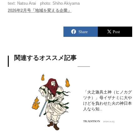
text: Natsu Arai photo: Shiho Akiyama
2026年2月号「地域を変える企業」
関連するオススメ記事
「火之迦具土神（ヒノカグ
ツチ）」母イザナミに大や
けどを負わせた火の神日本
人なら知...
TRADITION
2020.11.23