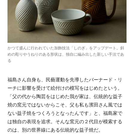
かつて盛んに行われていた加飾技法「しのぎ」をアップデート。斜
めの彫りやうねりのある形状は、独自に編み出した新しい手法であ
る
福島さん自身も、民藝運動を先導したバーナード・リ
ーチに影響を受けて絵付けの模写をはじめたという。
「父の代から陶芸をはじめた我が家は、伝統的な益子
焼の窯元ではないからこそ、父も私も濱田さん風では
ない益子焼をつくろうとなったんです」と、福島家で
は独自の表現を追求。そんな窯元の２代目が模索する
のは、別の世界線にある伝統的な益子焼だ。