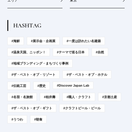
エリア
東京
H
A
S
H
T
A
G
#海鮮
#展示会・企画展
#一度は訪れたい名建築
#温泉天国、ニッポン！
#テーマで巡る日本
#自然
#地域ブランディング・まちづくり事例
#ザ・ベスト・オブ・リゾート
#ザ・ベスト・オブ・ホテル
#Discover Japan Lab
#伝統工芸
#歴史
#名宿・名旅館
#柏井壽
#職人・クラフト
#京都土産
#ザ・ベスト・オブ・ギフト
#クラフトビール・ビール
#うつわ
#朝食