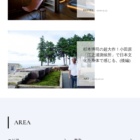
HOTEL
2020.9.13
杉本博司の超大作！小田原
「江之浦測候所」で日本文
化を身体で感じる。(後編)
ART
2019.10.12
A
R
E
A