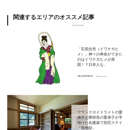
関連するエリアのオススメ記事
「石長比売（イワナガヒ
メ）」神々の寿命ができた
のはイワナガヒメが原
因！？日本人な...
TRADITION
2020.12.14
フランクロイドライトの愛
弟子と隈研吾の愛弟子が手
掛けた名建築で別荘ステイ
『加地邸...