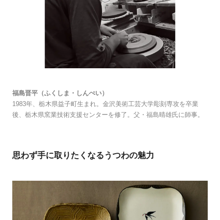
福島晋平（ふくしま・しんぺい）
1983年、栃木県益子町生まれ。金沢美術工芸大学彫刻専攻を卒業
後、栃木県窯業技術支援センターを修了。父・福島晴雄氏に師事。
思わず手に取りたくなるうつわの魅力