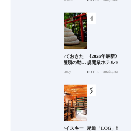
神！？日本人なら知って
テルステイを満喫｜ホテ
おきたいニッポンの神様
ルブランド大解剖⑦
名鑑
さん
日本人なら知っておきた
《2026年最新》注目の新
銀座
守
い神社を守る6種類の動物
規開業ホテル16選｜泊ま
の著
造
像《参拝が楽しくなる基
るだけで特別！デザイン
菓子
2023.10.7
2026.4.22
TRADITION
HOTEL
FOOD
礎知識》
が素敵なホテル
【前
少な
ジャパニーズウイスキー
尾道「LOG」世界的建築
北海