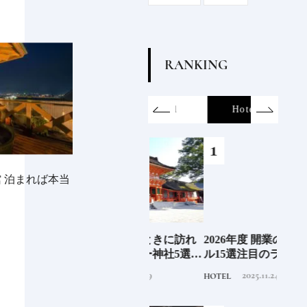
R
A
N
K
I
N
G
on
SDGs
All
Hotel
Food&Dri
 泊まれば本当
6年9月
ここぞというときに訪れ
2026年度 開業の新規ホテ
ジャ
」
たい最強パワー神社5選
ル15選注目のラグジュア
蒸留
《いま行くべき神社ガイ
リーホテルや大都市の拠
にし
2023.9.19
2025.11.24
TRAVEL
HOTEL
TRAVE
ド》
点となるシティホテルま
①
でご紹介【前編】