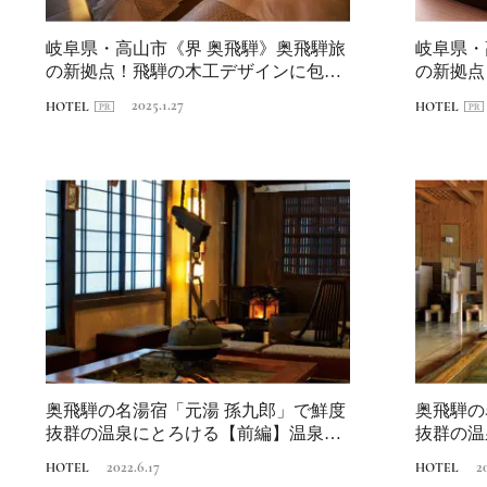
岐阜県・高山市《界 奥飛騨》奥飛騨旅
岐阜県・
の新拠点！飛騨の木工デザインに包ま
の新拠点
れる滞在【...
れる滞在【
2025.1.27
HOTEL
HOTEL
奥飛騨の名湯宿「元湯 孫九郎」で鮮度
奥飛騨の
抜群の温泉にとろける【前編】温泉ビ
抜群の温
ューティ研...
ューティ研
2022.6.17
2
HOTEL
HOTEL