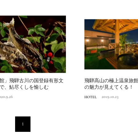
Traditi
館」飛騨古川の国登録有形文
飛騨高山の極上温泉旅館
で、鮎尽くしを愉しむ
の魅力が見えてくる！
020.9.26
2019.10.23
HOTEL
Discover Japan 202
号「木と生きる2026
2026.7.31
INFORMATION
1