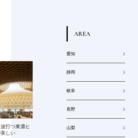
A
R
E
A
愛知
静岡
岐阜
長野
》波打つ東濃ヒ
山梨
が美しい