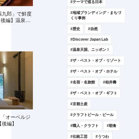
#テーマで巡る日本
#地域ブランディング・まちづ
孫九郎」で鮮度
くり事例
【後編】温泉ビ
#歴史
#自然
#Discover Japan Lab
#温泉天国、ニッポン！
#ザ・ベスト・オブ・リゾート
#ザ・ベスト・オブ・ホテル
#名宿・名旅館
#柏井壽
#ザ・ベスト・オブ・ギフト
#京都土産
#クラフトビール・ビール
。「オーベルジ
【後編】
#職人・クラフト
#朝食
#伝統工芸
#うつわ