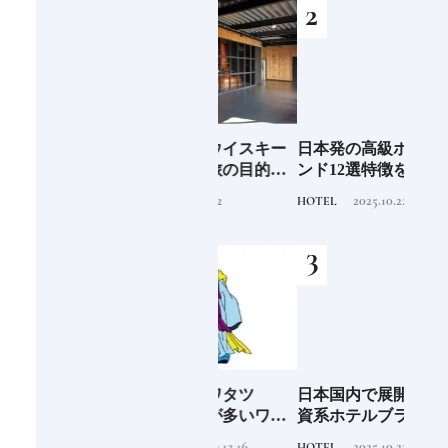
子の
ジャパニーズウイスキー
日本発の高級ホテルブラ
ジャ
込む
蒸留所17選｜旅の目的地
ンド12選特徴を知って、
蒸留
にしたい見学できる施設
優雅なホテルステイを満
にし
2026.3.22
2025.10.22
TRAVEL
HOTEL
TRAVE
①
喫｜ホテルブランド大解
②
剖①
阪に
「綿津見神（ワタツ
日本国内で展開される外
食の
ンド
ミ）」実は謎が多いワタ
資系ホテルブランド13選
場の
ツミ。その実体は海の
特徴を知って、優雅なホ
2020.12.16
2025.10.22
TRADITION
HOTEL
FOOD