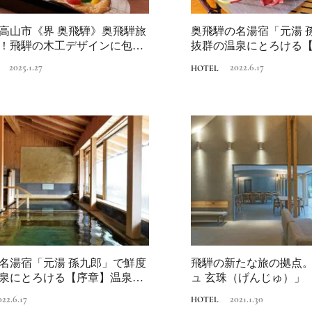
高山市《界 奥飛騨》奥飛騨旅
奥飛騨の名湯宿「元湯 
！飛騨の木工デザインに包ま
抜群の温泉にとろける
...
ューティ研...
2025.1.27
2022.6.17
HOTEL
名湯宿「元湯 孫九郎」で鮮度
飛騨の新たな旅の拠点
泉にとろける【序章】温泉ビ
ュ 玄珠（げんじゅ）」
...
022.6.17
2021.1.30
HOTEL