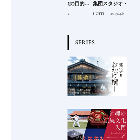
“緑
蒸留所17選｜旅の目的地
集団スタジオ・ムンバイ
クラ
のあ
にしたい見学できる施設
が手掛けた新空間 ～前編
ット《
2026.3.22
2019.4.6
TRAVEL
HOTEL
FOOD
②
～
O》
S
E
R
I
E
S