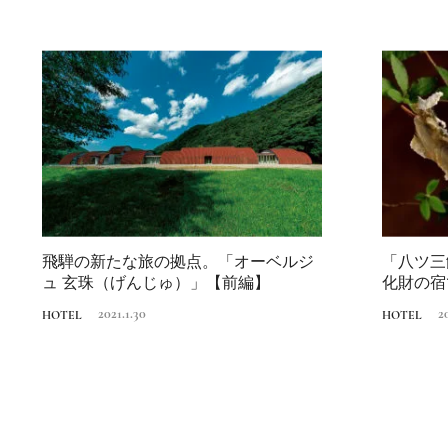
飛騨の新たな旅の拠点。「オーベルジ
「八ツ三
ュ 玄珠（げんじゅ）」【前編】
化財の宿
2021.1.30
2
HOTEL
HOTEL