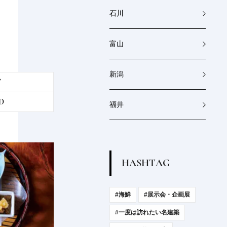
石川
富山
新潟
T
D
福井
H
A
S
H
T
A
G
#海鮮
#展示会・企画展
#一度は訪れたい名建築