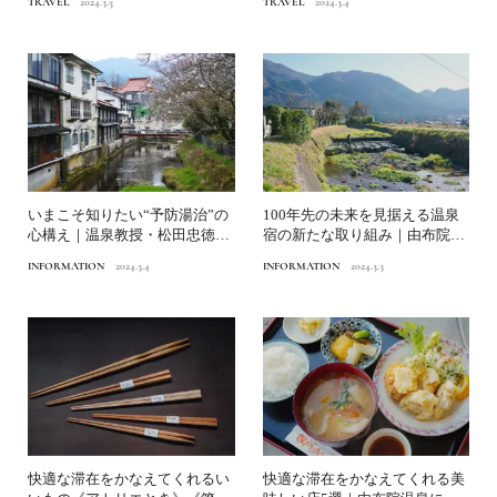
TRAVEL
2024.3.5
TRAVEL
2024.3.4
いまこそ知りたい“予防湯治”の
100年先の未来を見据える温泉
心構え｜温泉教授・松田忠徳が
宿の新たな取り組み｜由布院温
惚れた名湯10選【序章...
泉に見るこれからの温泉...
INFORMATION
2024.3.4
INFORMATION
2024.3.3
快適な滞在をかなえてくれるい
快適な滞在をかなえてくれる美