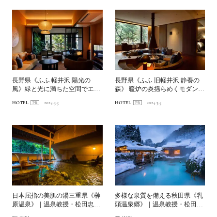
長野県《ふふ 軽井沢 陽光の
長野県《ふふ 旧軽井沢 静養の
風》緑と光に満ちた空間でエネ
森》 暖炉の炎揺らめくモダンで
ルギーをチャージ
シックな滞在
HOTEL
2024.3.5
HOTEL
2024.3.5
日本屈指の美肌の湯三重県《榊
多様な泉質を備える秋田県《乳
原温泉》｜温泉教授・松田忠徳
頭温泉郷》｜温泉教授・松田忠
が惚れた名湯10選②
徳が惚れた名湯10選①