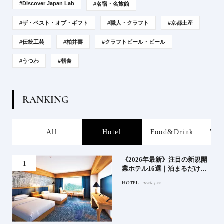
#Discover Japan Lab
#名宿・名旅館
#ザ・ベスト・オブ・ギフト
#職人・クラフト
#京都土産
#伝統工芸
#柏井壽
#クラフトビール・ビール
#うつわ
#朝食
R
A
N
K
I
N
G
s
All
Hotel
Food&Drink
Wor
業》
《2026年最新》注目の新規開
業ホテル16選｜泊まるだけで
特別！デザインが素敵なホテ
HOTEL
2026.4.22
ル