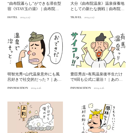
“由布院暮らし”ができる滞在型
大分《由布院温泉》温泉保養地
宿《STAY玉の湯》｜由布院温
としての新たな挑戦｜由布院温
泉に見るこれからの温...
泉に見るこれからの温泉保...
HOTEL
2024.2.27
TRAVEL
2024.2.27
明智光秀×山代温泉意外にも風
豊臣秀吉×有馬温泉後半生だけ
呂好きで社交的だった？｜あの
で9回も公式に湯治！｜あの武
武将の温泉好きエピソード...
将の温泉好きエピソード①
INFORMATION
2024.2.26
INFORMATION
2024.2.26