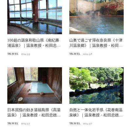
100超の源泉和歌山県《南紀勝
山奥で過ごす滞在奈良県《十津
浦温泉》｜温泉教授・松田忠徳
川温泉郷》｜温泉教授・松田忠
が惚れた名湯10選⑥
徳が惚れた名湯10選⑤
TRAVEL
2024.3.9
TRAVEL
2024.3.8
日本屈指の効き湯福島県《高湯
自然と一体化岩手県《花巻南温
温泉》｜温泉教授・松田忠徳が
泉峡》｜温泉教授・松田忠徳が
惚れた名湯10選④
惚れた名湯10選③
TRAVEL
2024.3.7
TRAVEL
2024.3.6