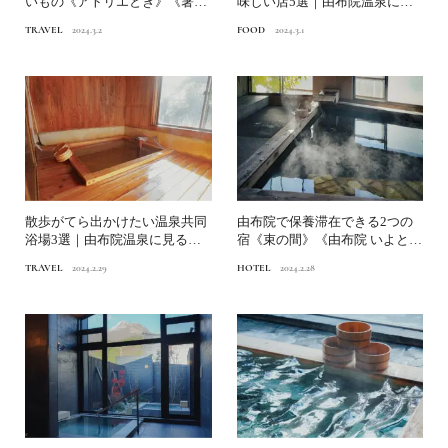
いもの《アトリエとき》《箸屋
味しい店5選｜由布院温泉に見
一膳》｜由布院温泉に見る...
るこれからの温泉保養地の...
TRAVEL
2024.3.2
FOOD
2024.3.1
散歩がてら出かけたい温泉共同
由布院で保養滞在できる2つの
浴場3選｜由布院温泉に見るこ
宿《束の間》《由布院 いよと
れからの温泉保養地の在り...
み》｜由布院温泉に見るこ...
TRAVEL
2024.2.29
HOTEL
2024.2.28