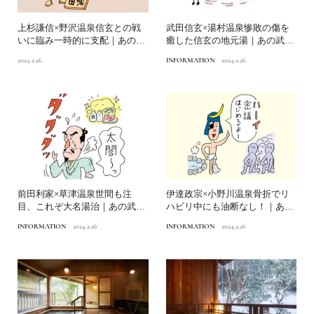
上杉謙信×野沢温泉信玄との戦
武田信玄×湯村温泉惨敗の傷を
いに臨み一時的に支配｜あの武
癒した信玄の地元湯｜あの武将
将の温泉好きエピソード⑥
の温泉好きエピソード⑤
2024.2.26
INFORMATION
2024.2.26
前田利家×草津温泉世間も注
伊達政宗×小野川温泉骨折でリ
目、これぞ大名湯治｜あの武将
ハビリ中にも油断なし！｜あの
の温泉好きエピソード④
武将の温泉好きエピソード...
INFORMATION
2024.2.26
INFORMATION
2024.2.26