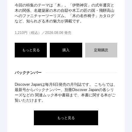
今回の特集のテーマは「木」。「伊勢神宮」の式年遷宮と
木の関係、名建築家の木の自邸や木工の匠の国・飛騨高山
へのファニチャーツーリズム、「木の名作椅子」カタログ
など、知られざる木の魅力が満載です。
1,210円（税込）／2026.08.06 発売
もっと見る
購入
定期購読
バックナンバー
Discover Japanは毎月6日発売の月刊誌です。 こちらでは、
最新号からバックナンバー、別冊Discover Japanの各シリ
ーズなどの 関連ムック本や書籍まで、本書に関する本がご
覧いただけます。
もっと見る