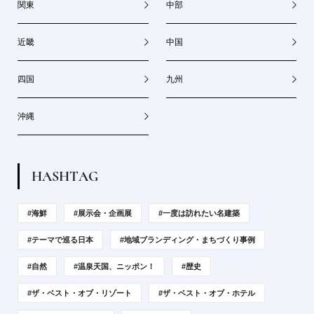
関東
中部
近畿
中国
四国
九州
沖縄
H
A
S
H
T
A
G
#海鮮
#展示会・企画展
#一度は訪れたい名建築
#テーマで巡る日本
#地域ブランディング・まちづくり事例
#自然
#温泉天国、ニッポン！
#歴史
#ザ・ベスト・オブ・リゾート
#ザ・ベスト・オブ・ホテル