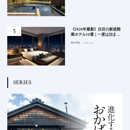
業》
《2026年最新》注目の新規開
ーも
業ホテル16選｜一度は泊まり
るま
たい都市型のラグジュアリー
HOTEL
2026.4.22
ホテル
S
E
R
I
E
S