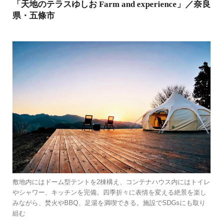
「天地のテラスゆしお Farm and experience」／奈良
県・五條市
敷地内にはドーム型テントを2棟構え、コンテナハウス内にはトイレ
やシャワー、キッチンを完備。四季折々に表情を変える絶景を楽し
みながら、焚火やBBQ、足湯を満喫できる。施設でSDGsにも取り
組む