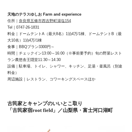
天地のテラスゆしお Farm and experience
住所｜
奈良県五條市西吉野町湯塩154
Tel｜0747-26-1831
料金｜ドームテントA（最大8名）1泊4万/1棟、ドームテントB（最
大10名）1泊4万/1棟
食事｜BBQプラン3300円～
時間｜チェックイン13:00～16:00（※事前要予約）旬の野菜レスト
ラン農悠舎王隠堂11:30～14:30
設備｜駐車場、トイレ、シャワー、キッチン、足湯・釜風呂（別途
料金）
周辺施設｜レストラン、コワーキングスペースほか
古民家とキャンプのいいとこ取り
「古民家宿root field」／山梨県・富士河口湖町