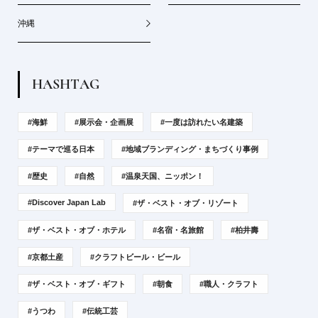
沖縄
H
A
S
H
T
A
G
#海鮮
#展示会・企画展
#一度は訪れたい名建築
#テーマで巡る日本
#地域ブランディング・まちづくり事例
#歴史
#自然
#温泉天国、ニッポン！
#Discover Japan Lab
#ザ・ベスト・オブ・リゾート
#ザ・ベスト・オブ・ホテル
#名宿・名旅館
#柏井壽
#京都土産
#クラフトビール・ビール
#ザ・ベスト・オブ・ギフト
#朝食
#職人・クラフト
#うつわ
#伝統工芸