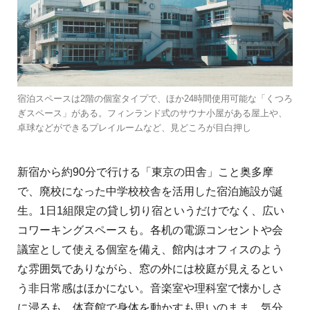
宿泊スペースは2階の個室タイプで、ほか24時間使用可能な「くつろ
ぎスペース」がある。フィンランド式のサウナ小屋がある屋上や、
卓球などができるプレイルームなど、見どころが目白押し
新宿から約90分で行ける「東京の田舎」こと奥多摩
で、廃校になった中学校校舎を活用した宿泊施設が誕
生。1日1組限定の貸し切り宿というだけでなく、広い
コワーキングスペースも。各机の電源コンセントや会
議室として使える個室を備え、館内はオフィスのよう
な雰囲気でありながら、窓の外には校庭が見えるとい
う非日常感はほかにない。音楽室や理科室で懐かしさ
に浸るも、体育館で身体を動かすも思いのまま。気分