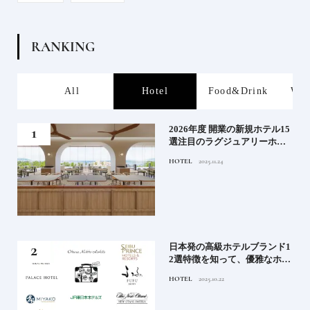
R
A
N
K
I
N
G
s
All
Hotel
Food&Drink
Wor
たい
2026年度 開業の新規ホテル15
行く
選注目のラグジュアリーホテ
ルや大都市の拠点となるシテ
HOTEL
2025.11.24
ィホテルまでご紹介【前編】
蒸留
日本発の高級ホテルブランド1
たい
2選特徴を知って、優雅なホテ
ルステイを満喫｜ホテルブラ
HOTEL
2025.10.22
ンド大解剖①