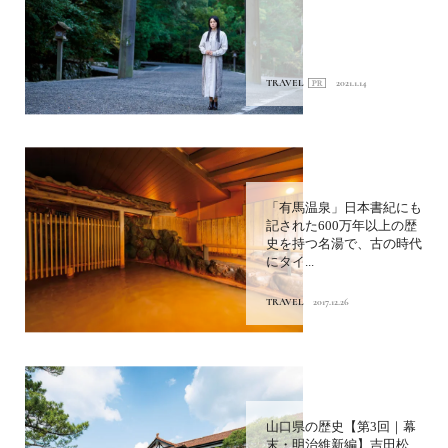
TRAVEL
2021.1.14
「有馬温泉」日本書紀にも
記された600万年以上の歴
史を持つ名湯で、古の時代
にタイ...
TRAVEL
2017.12.26
山口県の歴史【第3回｜幕
末・明治維新編】吉田松