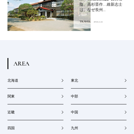
陰、高杉晋作…維新志士
は、なぜ長州...
TRAVEL
2021.1.12
A
R
E
A
北海道
東北
関東
中部
近畿
中国
四国
九州