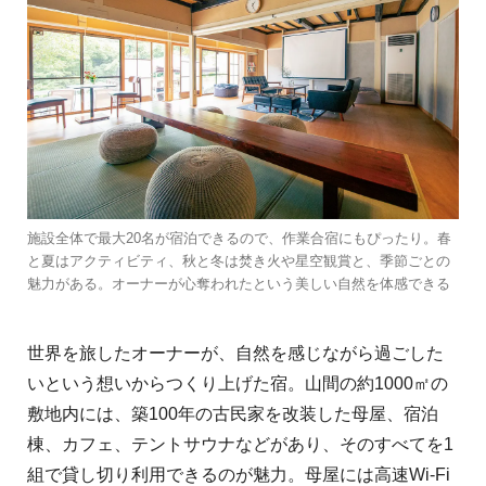
施設全体で最大20名が宿泊できるので、作業合宿にもぴったり。春
と夏はアクティビティ、秋と冬は焚き火や星空観賞と、季節ごとの
魅力がある。オーナーが心奪われたという美しい自然を体感できる
世界を旅したオーナーが、自然を感じながら過ごした
いという想いからつくり上げた宿。山間の約1000㎡の
敷地内には、築100年の古民家を改装した母屋、宿泊
棟、カフェ、テントサウナなどがあり、そのすべてを1
組で貸し切り利用できるのが魅力。母屋には高速Wi-Fi