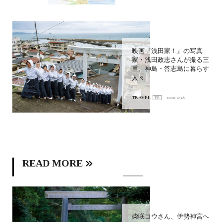
映画『浅田家！』の写真
家・浅田政志さんが撮る三
重。神島・答志島に暮らす
人々
TRAVEL
2020.12.18
READ MORE
柴咲コウさん、伊勢神宮へ