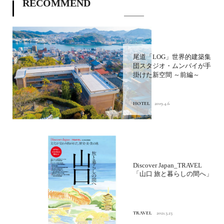
RECOMMEND
尾道「LOG」世界的建築集
団スタジオ・ムンバイが手
掛けた新空間 ～前編～
HOTEL
2019.4.6
Discover Japan_TRAVEL
「山口 旅と暮らしの間へ」
TRAVEL
2021.3.23