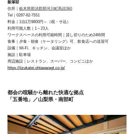
飯塚邸
住所｜
栃木県那須郡那珂川町馬頭360
Tel｜0287-82-7551
料金｜1泊1万9800円～（税・サ込）
利用可能人数｜1～23人
ワークスペースの利用可能時間｜貸し切りのため24時間
食事｜夕食・朝食（ケータリング）可、飲食店への送迎可
設備｜Wi-Fi、キッチン、会議室ほか
施設｜駐車場
周辺施設｜レストラン、スーパー、コンビニほか
https://iizukatei.ohtawaragt.co.jp/
都会の喧騒から離れた快適な拠点
「五番地」／山梨県・南部町