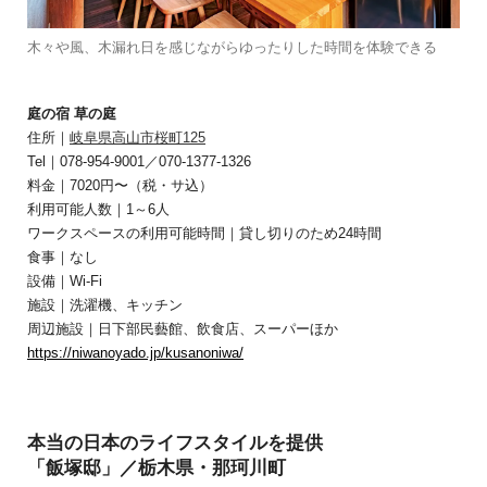
木々や風、木漏れ日を感じながらゆったりした時間を体験できる
庭の宿 草の庭
住所｜
岐阜県高山市桜町125
Tel｜078-954-9001／070-1377-1326
料金｜7020円〜（税・サ込）
利用可能人数｜1～6人
ワークスペースの利用可能時間｜貸し切りのため24時間
食事｜なし
設備｜Wi-Fi
施設｜洗濯機、キッチン
周辺施設｜日下部民藝館、飲食店、スーパーほか
https://niwanoyado.jp/kusanoniwa/
本当の日本のライフスタイルを提供
「飯塚邸」／栃木県・那珂川町