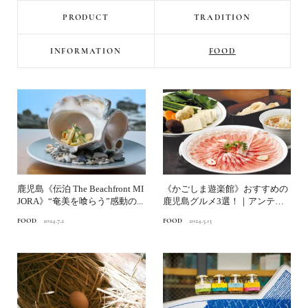
PRODUCT
TRADITION
INFORMATION
FOOD
鹿児島《伝泊 The Beachfront MI
《かごしま遊楽館》おすすめの
JORA》“奄美を喰らう”感動の...
鹿児島グルメ3選！｜アンテナ
ショップが推す美味しいも...
FOOD
2024.7.2
FOOD
2024.5.13