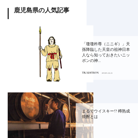
鹿児島県の人気記事
「瓊瓊杵尊（ニニギ）」天
孫降臨した天皇の祖神日本
人なら知っておきたいニッ
ポンの神...
TRADITION
2020.12.11
まるでウイスキー!? 樽熟成
焼酎とは