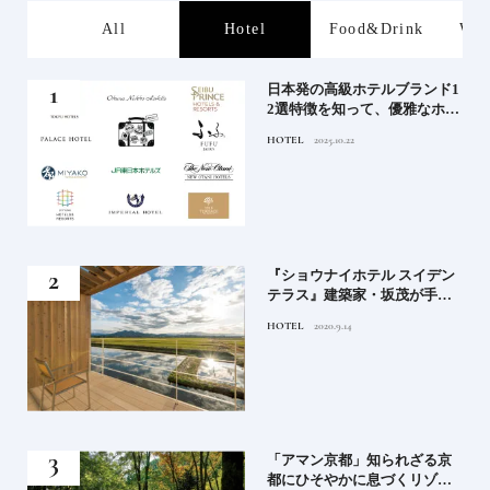
s
All
Hotel
Food&Drink
Wor
屋塩
日本発の高級ホテルブランド1
る高
2選特徴を知って、優雅なホテ
道を
ルステイを満喫｜ホテルブラ
HOTEL
2025.10.22
ンド大解剖①
竹流
『ショウナイホテル スイデン
菓子
テラス』建築家・坂茂が手掛
ける新しい庄内の街づくりの
HOTEL
2020.9.14
シンボル
月号
「アマン京都」知られざる京
都にひそやかに息づくリゾー