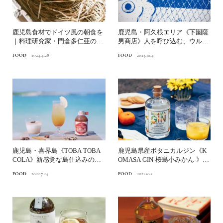
鹿児島食材でドイツ風の朝食を
鹿児島・阿久根エリア《下園薩
｜料理研究家・門倉多仁亜の美
男商店》人を呼び込む、ウルメ
味しい地元自慢⑦
イワシの可能性｜九州観光...
FOOD
2024.4.28
FOOD
2023.10.4
鹿児島・喜界島《TOBA TOBA
鹿児島県産ボタニカルジン《K
COLA》新感覚な島仕込みのボ
OMASA GIN-桜島小みかん-》柑
タニカルクラフ...
橘の爽やかな香...
FOOD
2022.7.24
FOOD
2021.10.1