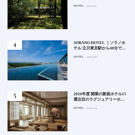
ト
HOTEL
2020.3.12
）」
SORANO HOTEL ｜ソラノホ
神様
テル 立川東京駅から40分で行
って
けるリゾートへ【前編】
HOTEL
2020.9.16
名鑑
る》
2026年度 開業の新規ホテル15
うな
選注目のラグジュアリーホテ
ルや大都市の拠点となるシテ
HOTEL
2025.11.24
ィホテルまでご紹介【後編】