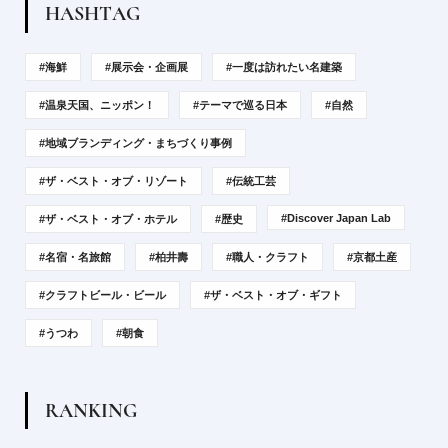
H
A
S
H
T
A
G
#海鮮
#展示会・企画展
#一度は訪れたい名建築
#温泉天国、ニッポン！
#テーマで巡る日本
#自然
#地域ブランディング・まちづくり事例
#ザ・ベスト・オブ・リゾート
#伝統工芸
#Discover Japan Lab
#ザ・ベスト・オブ・ホテル
#歴史
#名宿・名旅館
#柏井壽
#職人・クラフト
#京都土産
#クラフトビール・ビール
#ザ・ベスト・オブ・ギフト
#うつわ
#朝食
R
A
N
K
I
N
G