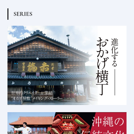
S
E
R
I
E
S