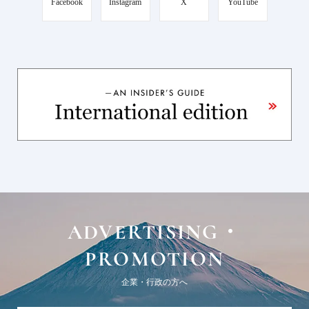
Facebook
Instagram
X
YouTube
ADVERTISING・
PROMOTION
企業・行政の方へ