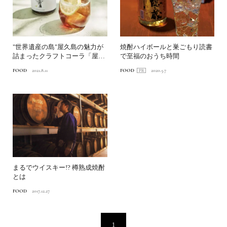
"世界遺産の島"屋久島の魅力が
焼酎ハイボールと巣ごもり読書
詰まったクラフトコーラ「屋久
で至福のおうち時間
島1000年コーラ」...
FOOD
2021.8.11
FOOD
2020.5.7
まるでウイスキー!? 樽熟成焼酎
とは
FOOD
2017.12.27
1