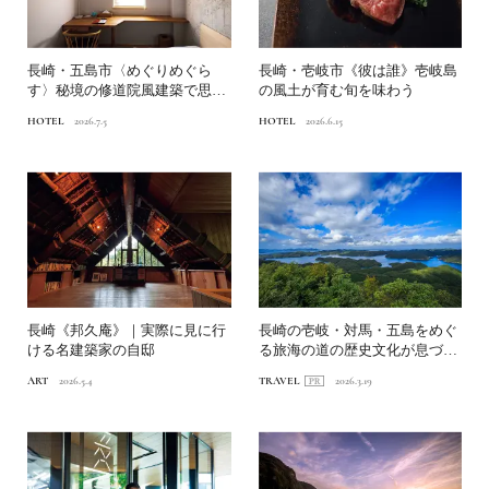
長崎・五島市〈めぐりめぐら
長崎・壱岐市《彼は誰》壱岐島
す〉秘境の修道院風建築で思索
の風土が育む旬を味わう
にふける｜国内のリトリート...
HOTEL
2026.7.5
HOTEL
2026.6.15
長崎《邦久庵》｜実際に見に行
長崎の壱岐・対馬・五島をめぐ
ける名建築家の自邸
る旅海の道の歴史文化が息づ
く、日本遺産「国境の島」へ
ART
2026.5.4
TRAVEL
2026.3.19