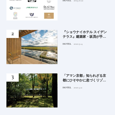
HOTEL
2025.10.22
ンド大解剖①
竹流
『ショウナイホテル スイデン
菓子
テラス』建築家・坂茂が手掛
ける新しい庄内の街づくりの
HOTEL
2020.9.14
シンボル
月号
「アマン京都」知られざる京
都にひそやかに息づくリゾー
ト
HOTEL
2020.3.12