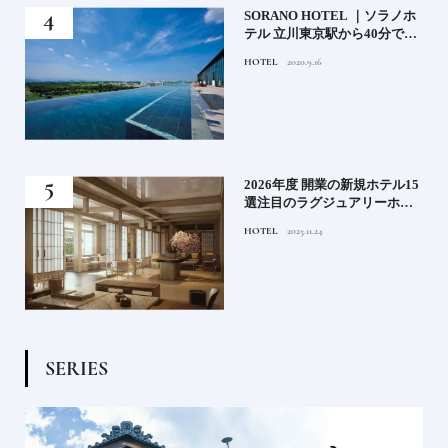
）」
SORANO HOTEL ｜ソラノホ
神様
テル 立川東京駅から40分で行
って
けるリゾートへ【前編】
HOTEL
2020.9.16
名鑑
る》
2026年度 開業の新規ホテル15
うな
選注目のラグジュアリーホテ
ルや大都市の拠点となるシテ
HOTEL
2025.11.24
ィホテルまでご紹介【後編】
S
E
R
I
E
S