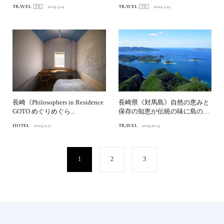
リーを体感する列車の旅...
リーを体感する列車の旅...
TRAVEL
2024.3.14
TRAVEL
2024.3.14
長崎《Philosophers in Residence
長崎県《対馬島》自然の恵みと
GOTO めぐりめぐら...
保存の知恵が伝統の味に島の達
人・加藤庸二さんが選ぶ大...
HOTEL
2023.11.17
TRAVEL
2023.10.13
1
2
3