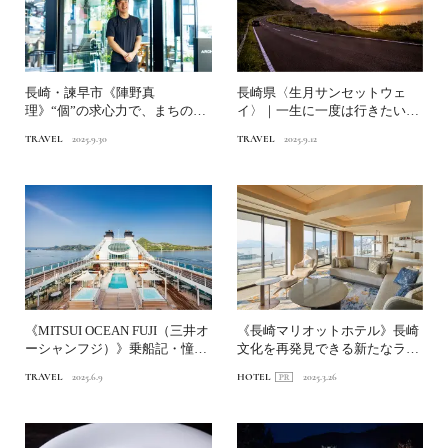
長崎・諫早市《陣野真
長崎県〈生月サンセットウェ
理》“個”の求心力で、まちの景
イ〉｜一生に一度は行きたい！
色は変わる｜九州観光まちづく
日本の絶景ドライブ街道
TRAVEL
2025.9.30
TRAVEL
2025.9.12
り...
《MITSUI OCEAN FUJI（三井オ
《長崎マリオットホテル》長崎
ーシャンフジ）》乗船記・憧れ
文化を再発見できる新たなラン
のクルー...
ドマーク前編｜長崎由来の...
TRAVEL
2025.6.9
HOTEL
2025.3.26