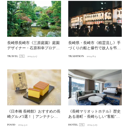
長崎県長崎市《三原庭園》庭園
長崎県・長崎市《精霊流し》手
デザイナー・石原和幸プロデュ
づくりの船と爆竹で故人を弔う
ースによる斜面地を生かし...
盆行事｜一生に一度は行き...
TRAVEL
2024.9.17
TRADITION
2024.8.9
《日本橋 長崎館》おすすめの長
《長崎マリオットホテル》歴史
崎グルメ5選！｜アンテナショ
ある港町・長崎らしい"客船"を
ップが推す美味しいもの...
モチーフとした絶景ホテ...
FOOD
2024.5.11
HOTEL
2024.3.29