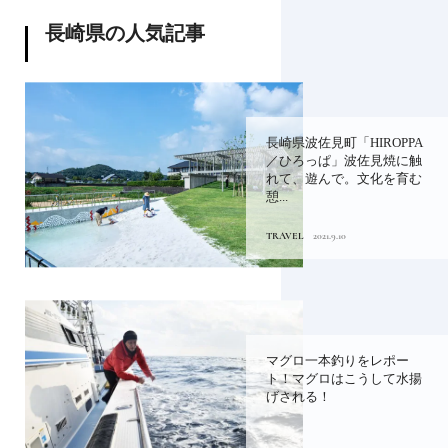
長崎県の人気記事
長崎県波佐見町「HIROPPA
／ひろっぱ」波佐見焼に触
れて、遊んで。文化を育む
憩...
TRAVEL
2021.9.10
マグロ一本釣りをレポー
ト！マグロはこうして水揚
げされる！