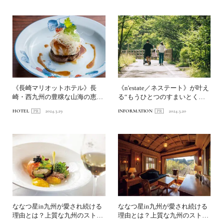
《長崎マリオットホテル》長
《n'estate／ネステート》が叶え
崎・西九州の豊穣な山海の恵み
る“もうひとつのすまいとくら
を堪能できる3つのレストラ...
し”...
HOTEL
2024.3.29
INFORMATION
2024.3.20
ななつ星in九州が愛され続ける
ななつ星in九州が愛され続ける
理由とは？上質な九州のストー
理由とは？上質な九州のストー