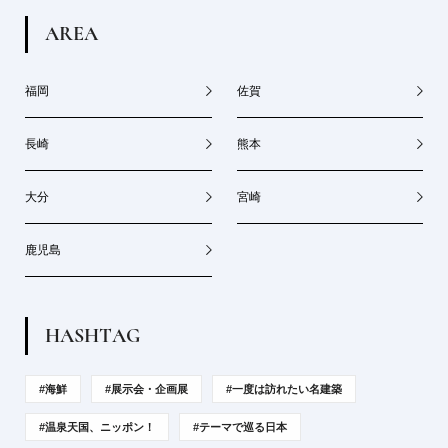
A
R
E
A
福岡
佐賀
長崎
熊本
大分
宮崎
鹿児島
H
A
S
H
T
A
G
#海鮮
#展示会・企画展
#一度は訪れたい名建築
#温泉天国、ニッポン！
#テーマで巡る日本