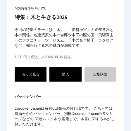
2026年9月号 Vol.178
特集：木と生きる2026
今回の特集のテーマは「木」。「伊勢神宮」の式年遷宮と
木の関係、名建築家の木の自邸や木工の匠の国・飛騨高山
へのファニチャーツーリズム、「木の名作椅子」カタログ
など、知られざる木の魅力が満載です。
1,210円（税込）／2026.08.06 発売
もっと見る
購入
定期購読
バックナンバー
Discover Japanは毎月6日発売の月刊誌です。 こちらでは、
最新号からバックナンバー、別冊Discover Japanの各シリ
ーズなどの 関連ムック本や書籍まで、本書に関する本がご
覧いただけます。