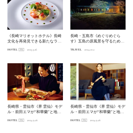
《長崎マリオットホテル》長崎
長崎・五島市《めぐりめぐら
文化を再発見できる新たなラン
す》五島の原風景を守るための
ドマーク後編｜長崎フレン...
宿｜九州観光まちづくりAW...
HOTEL
2025.3.26
TRAVEL
2024.10.2
長崎県・雲仙市《界 雲仙》モデ
長崎県・雲仙市《界 雲仙》モデ
ル・前田エマが“和華蘭”と地獄
ル・前田エマが“和華蘭”と地獄
に癒される長崎一人旅...
に癒される長崎一人旅...
HOTEL
2024.9.26
HOTEL
2024.9.26