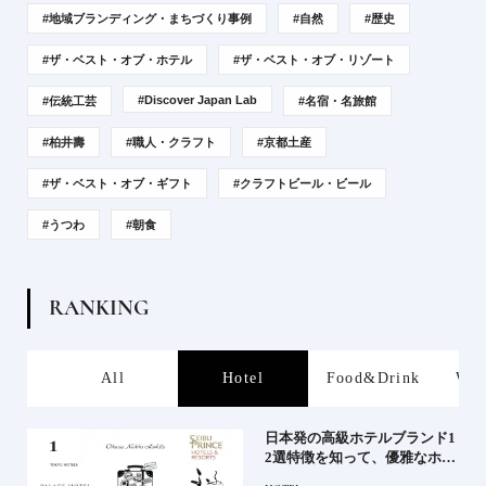
#地域ブランディング・まちづくり事例
#自然
#歴史
#ザ・ベスト・オブ・ホテル
#ザ・ベスト・オブ・リゾート
#Discover Japan Lab
#伝統工芸
#名宿・名旅館
#柏井壽
#職人・クラフト
#京都土産
#ザ・ベスト・オブ・ギフト
#クラフトビール・ビール
#うつわ
#朝食
R
A
N
K
I
N
G
s
All
Hotel
Food&Drink
Wor
屋塩
日本発の高級ホテルブランド1
る高
2選特徴を知って、優雅なホテ
道を
ルステイを満喫｜ホテルブラ