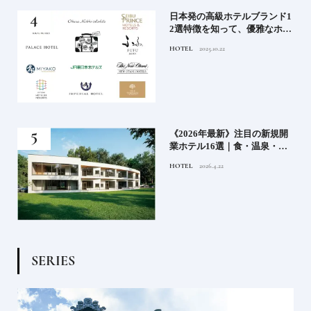
ル15
日本発の高級ホテルブランド1
ホテ
2選特徴を知って、優雅なホテ
シテ
ルステイを満喫｜ホテルブラ
HOTEL
2025.10.22
編】
ンド大解剖①
どち
《2026年最新》注目の新規開
ルー
業ホテル16選｜食・温泉・リ
ゾートの最前線
HOTEL
2026.4.22
S
E
R
I
E
S