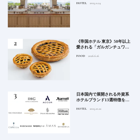
HOTEL
2025.11.24
ィホテルまでご紹介【前編】
れる
《帝国ホテル 東京》50年以上
高御
愛される「ガルガンチュワ」
」日
のブルーベリーパイ｜一流ホ
FOOD
2026.6.16
ニッ
テルの美味しいスイーツ
《寒
日本国内で展開される外資系
ワー
ホテルブランド13選特徴を知
って、優雅なホテルステイを
HOTEL
2025.10.22
満喫｜ホテルブランド大解剖
⑦