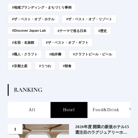
#地域ブランディング・まちづくり事例
#ザ・ベスト・オブ・ホテル
#ザ・ベスト・オブ・リゾート
#Discover Japan Lab
#テーマで巡る日本
#歴史
#名宿・名旅館
#ザ・ベスト・オブ・ギフト
#職人・クラフト
#柏井壽
#クラフトビール・ビール
#京都土産
#うつわ
#朝食
R
A
N
K
I
N
G
s
All
Hotel
Food&Drink
Wor
る》
2026年度 開業の新規ホテル15
うな
選注目のラグジュアリーホテ
ルや大都市の拠点となるシテ