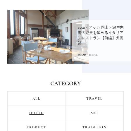
acca＜アッカ 岡山＞瀬戸内
海の絶景を望めるイタリア
ンレストラン【前編】犬養
裕...
FOOD
2021.3.24
CATEGORY
ALL
TRAVEL
HOTEL
ART
PRODUCT
TRADITION