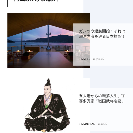
ガンツウ運航開始！それは
瀬戸内海を巡る日本旅館！
TRAVEL
2017.10.26
五大老からの転落人生、宇
喜多秀家「戦国武将名鑑」
TRADITION
2021.6.6