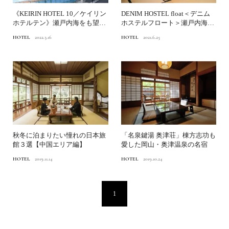
《KEIRIN HOTEL 10／ケイリン
DENIM HOSTEL float＜デニム
ホテルテン》瀬戸内海をも望
ホステルフロート＞瀬戸内海の
む、泊まれる...
優しいブ...
HOTEL
2022.3.16
HOTEL
2021.6.25
秋冬に泊まりたい憧れの日本旅
「名泉鍵湯 奥津荘」棟方志功も
館３選【中国エリア編】
愛した岡山・奥津温泉の名宿
HOTEL
2019.11.14
HOTEL
2019.10.24
1