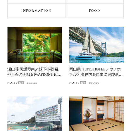
INFORMATION
FOOD
湯山荘 阿讃琴南／城下小宿 糀
岡山県《UNO HOTEL／ウノホ
や／蒼の湖邸 BIWAFRONT HIK
テル》瀬戸内を自由に遊び尽く
ONE 香...
す滞在を。
HOTEL
2024.3.22
HOTEL
2023.9.29