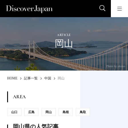
ARTICLE
岡山
Photo by okimo
HOME
記事一覧
中国
岡山
AREA
山口
広島
岡山
島根
鳥取
岡山県の人気記事