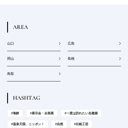
A
R
E
A
山口
広島
岡山
島根
鳥取
H
A
S
H
T
A
G
#海鮮
#展示会・企画展
#一度は訪れたい名建築
#温泉天国、ニッポン！
#自然
#伝統工芸