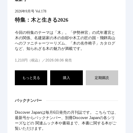
2026年9月号 Vol.178
特集：木と生きる2026
今回の特集のテーマは「木」。「伊勢神宮」の式年遷宮と
木の関係、名建築家の木の自邸や木工の匠の国・飛騨高山
へのファニチャーツーリズム、「木の名作椅子」カタログ
など、知られざる木の魅力が満載です。
1,210円（税込）／2026.08.06 発売
もっと見る
購入
定期購読
バックナンバー
Discover Japanは毎月6日発売の月刊誌です。 こちらでは、
最新号からバックナンバー、別冊Discover Japanの各シリ
ーズなどの 関連ムック本や書籍まで、本書に関する本がご
覧いただけます。