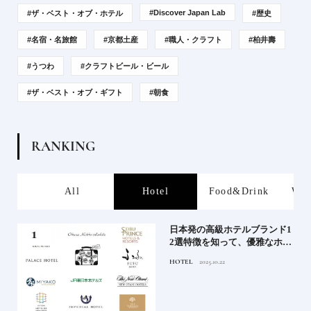
#Discover Japan Lab
#ザ・ベスト・オブ・ホテル
#歴史
#名宿・名旅館
#京都土産
#職人・クラフト
#柏井壽
#うつわ
#クラフトビール・ビール
#ザ・ベスト・オブ・ギフト
#朝食
R
A
N
K
I
N
G
s
All
Hotel
Food&Drink
Wor
屋塩
日本発の高級ホテルブランド1
る高
2選特徴を知って、優雅なホテ
道を
ルステイを満喫｜ホテルブラ
HOTEL
2025.10.22
ンド大解剖①