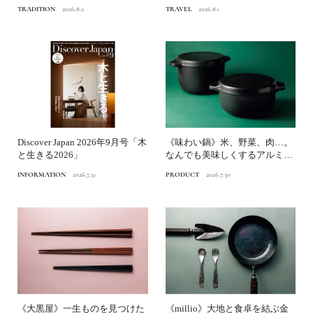
京博物館》へ
TRADITION
2026.8.2
TRAVEL
2026.8.1
Discover Japan 2026年9月号「木
《味わい鍋》米、野菜、肉…。
と生きる2026」
なんでも美味しくするアルミ鋳
物鍋｜渋谷パルコ「つくる...
INFORMATION
2026.7.31
PRODUCT
2026.7.30
《大黒屋》一生ものを見つけた
《millio》大地と食卓を結ぶ金