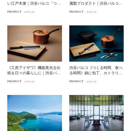
い江戸木箸｜渋谷パルコ「つく
属製プロダクト｜渋谷パルコ
る時間、食べる時間」
「つくる時間、食べる...
PRODUCT
2026.7.30
PRODUCT
2026.7.30
《工房アイザワ》機能美光る伝
渋谷パルコ《つくる時間、食べ
統を日々の暮らしに｜渋谷パル
る時間》鍋に包丁、カトラリ
コ「つくる時間、食べる時...
ー、箸まで…食を彩る暮らし...
PRODUCT
2026.7.30
PRODUCT
2026.7.30