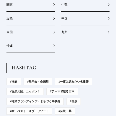
関東
中部
近畿
中国
四国
九州
沖縄
H
A
S
H
T
A
G
#海鮮
#展示会・企画展
#一度は訪れたい名建築
#温泉天国、ニッポン！
#テーマで巡る日本
#地域ブランディング・まちづくり事例
#自然
#ザ・ベスト・オブ・リゾート
#伝統工芸