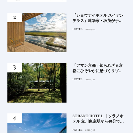
竹流
『ショウナイホテル スイデン
菓子
テラス』建築家・坂茂が手掛
ける新しい庄内の街づくりの
HOTEL
2020.9.14
シンボル
月号
「アマン京都」知られざる京
都にひそやかに息づくリゾー
ト
HOTEL
2020.3.12
）」
SORANO HOTEL ｜ソラノホ
神様
テル 立川東京駅から40分で行
って
けるリゾートへ【前編】
HOTEL
2020.9.16
名鑑