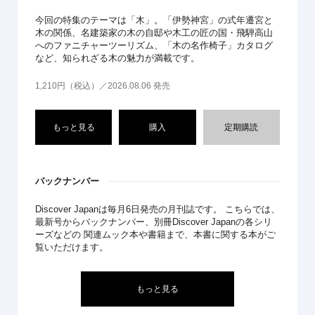
今回の特集のテーマは「木」。「伊勢神宮」の式年遷宮と
木の関係、名建築家の木の自邸や木工の匠の国・飛騨高山
へのファニチャーツーリズム、「木の名作椅子」カタログ
など、知られざる木の魅力が満載です。
1,210円（税込）／2026.08.06 発売
もっと見る
購入
定期購読
バックナンバー
Discover Japanは毎月6日発売の月刊誌です。 こちらでは、
最新号からバックナンバー、別冊Discover Japanの各シリ
ーズなどの 関連ムック本や書籍まで、本書に関する本がご
覧いただけます。
もっと見る