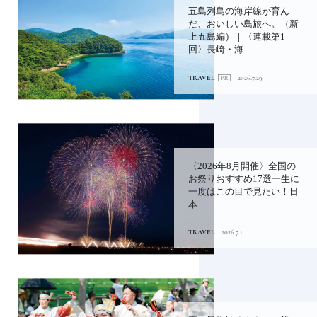
五島列島の海岸線が育ん
だ、おいしい島旅へ。（新
上五島編）｜〈連載第1
回〉長崎・海...
TRAVEL
2026.7.29
〈2026年8月開催〉全国の
お祭りおすすめ17選一生に
一度はこの目で見たい！日
本...
TRAVEL
2026.7.1