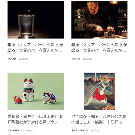
銀座《スタア・バー》の岸 久が
銀座《スタア・バー》の岸 久が
語る、世界のバーを変えたNINJ
語る、世界のバーを変えたNINJ
A ICE®とは？...
A ICE®とは？...
FOOD
2026.8.6
FOOD
2026.8.6
愛知県・瀬戸市《玩具工房》瀬
浮世絵から知る、江戸時代の夏
戸陶芸社が手掛ける新ブランド
の過ごし方（娯楽）｜江戸っ子
いまの暮らしに寄り添う、...
の納涼の知恵
PRODUCT
2026.8.5
TRADITION
2026.8.4