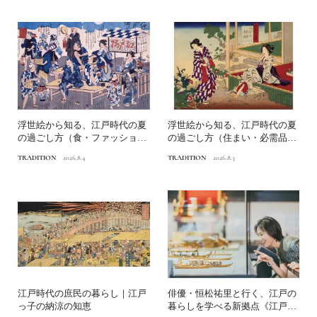
浮世絵から知る、江戸時代の夏
浮世絵から知る、江戸時代の夏
の過ごし方（食・ファッショ
の過ごし方（住まい・必需品）
ン）｜江戸っ子の納涼の知恵
｜江戸っ子の納涼の知恵
TRADITION
2026.8.4
TRADITION
2026.8.3
江戸時代の庶民の暮らし｜江戸
俳優・恒松祐里と行く、江戸の
っ子の納涼の知恵
暮らしを学べる新拠点《江戸東