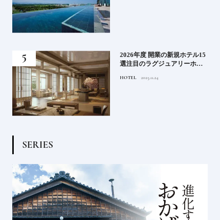
る》
2026年度 開業の新規ホテル15
うな
選注目のラグジュアリーホテ
ルや大都市の拠点となるシテ
HOTEL
2025.11.24
ィホテルまでご紹介【後編】
S
E
R
I
E
S