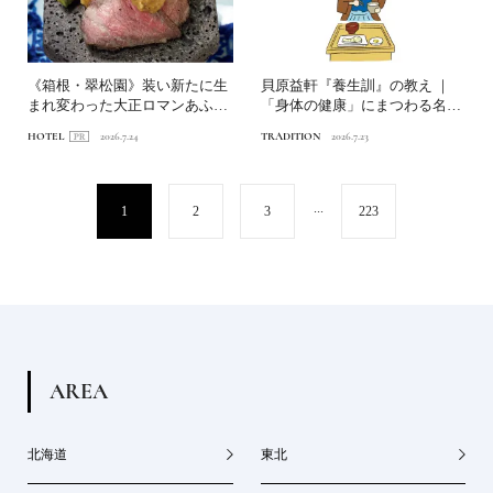
《箱根・翠松園》装い新たに生
貝原益軒『養生訓』の教え ｜
まれ変わった大正ロマンあふれ
「身体の健康」にまつわる名言
る文化財の宿へ。後編｜美...
6選
HOTEL
2026.7.24
TRADITION
2026.7.23
...
1
2
3
223
A
R
E
A
北海道
東北