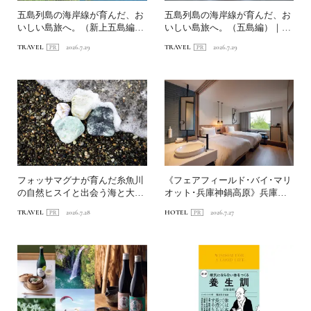
五島列島の海岸線が育んだ、お
五島列島の海岸線が育んだ、お
いしい島旅へ。（新上五島編）
いしい島旅へ。（五島編）｜
｜〈連載第1回〉長崎・海...
〈連載第1回〉長崎・海道を...
TRAVEL
2026.7.29
TRAVEL
2026.7.29
フォッサマグナが育んだ糸魚川
《フェアフィールド･バイ･マリ
の自然ヒスイと出会う海と大地
オット･兵庫神鍋高原》兵庫の
の旅へ
山あいで自然と遊ぶホテ...
TRAVEL
2026.7.28
HOTEL
2026.7.27