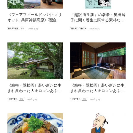
《フェアフィールド･バイ･マリ
『超訳 養生訓』の著者・奥田昌
オット･兵庫神鍋高原》宿泊特
子に聞く養生に関する素朴な疑
化型ホテルを拠点に、神...
問Q&A
TRAVEL
2026.7.27
TRADITION
2026.7.25
《箱根・翠松園》装い新たに生
《箱根・翠松園》装い新たに生
まれ変わった大正ロマンあふれ
まれ変わった大正ロマンあふれ
る文化財の宿へ。前編｜新...
る文化財の宿へ。中編｜客...
HOTEL
2026.7.24
HOTEL
2026.7.24