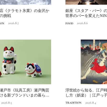
店《クラモト氷業》の金沢か
銀座《スタア・バー》の
の挑戦
世界のバーを変えたNINJ
は？...
2026.8.7
2026.8.6
ION
FOOD
瀬戸市《玩具工房》瀬戸陶芸
浮世絵から知る、江戸
ける新ブランドいまの暮らし
し方（娯楽）｜江戸っ
、...
2026.8.5
2026.8.4
TRADITION