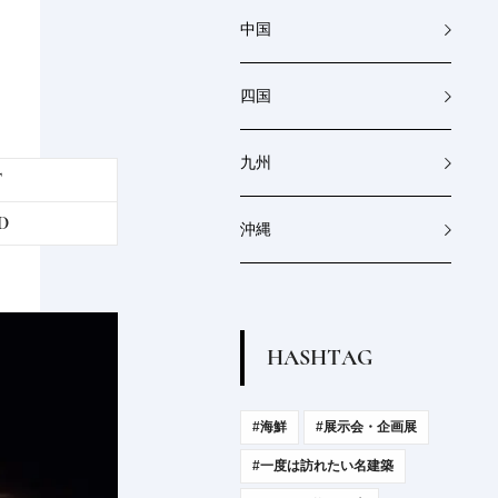
べる...
2026.7.30
PRODUCT
中国
四国
九州
T
D
沖縄
H
A
S
H
T
A
G
#海鮮
#展示会・企画展
#一度は訪れたい名建築