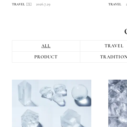
回〉長崎・海...
日本...
2026.7.29
TRAVEL
TRAVEL
ALL
TRAVEL
PRODUCT
TRADITIO