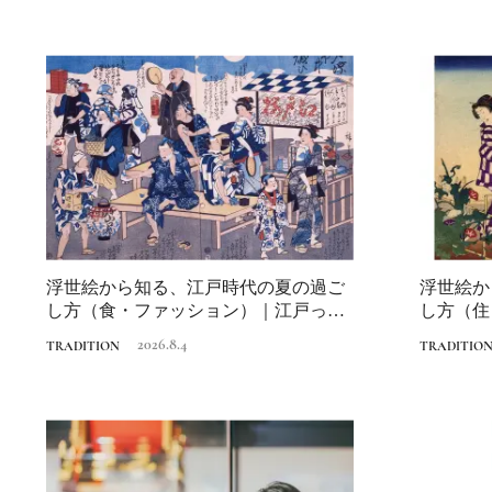
浮世絵から知る、江戸時代の夏の過ご
浮世絵か
し方（食・ファッション）｜江戸っ子
し方（住
の納涼の知恵
納涼の知
2026.8.4
TRADITION
TRADITIO