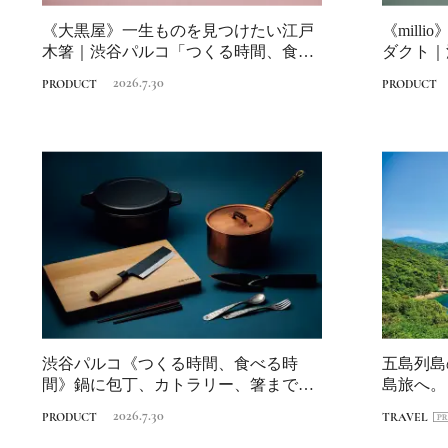
《大黒屋》一生ものを見つけたい江戸
《mill
木箸｜渋谷パルコ「つくる時間、食べ
ダクト｜
る時間」
べる...
2026.7.30
PRODUCT
PRODUCT
渋谷パルコ《つくる時間、食べる時
五島列島
間》鍋に包丁、カトラリー、箸まで…
島旅へ。
食を彩る暮らし...
回〉長崎・
2026.7.30
PRODUCT
TRAVEL