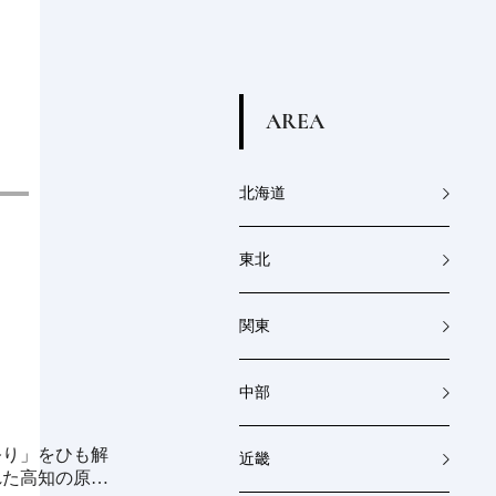
A
R
E
A
北海道
東北
関東
中部
祭り」をひも解
《millio》大地と食卓を結ぶ金属製プロ
近畿
れた高知の原点
ダクト｜渋谷パルコ「つくる時間、食