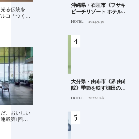
海士町
「須佐之男命（スサノ
沖縄県・石垣市《フサキ
青森
美光る伝統を
、未
オ）」暴れん坊だけど頭
ビーチリゾート ホテル&
「竹
パルコ「つくる
前
がよく正義感が強い日本
ヴィラズ》石垣島のビー
民芸
2020.11.20
2024.9.30
TRADITION
HOTEL
FOOD
人なら知っておきたいニ
チリゾートでゆるりと島
ッポンの神様名鑑
時間を楽しむ
少な
愛知県・瀬戸市《玩具工
大分県・由布市《界 由布
《SW
“緑
房》瀬戸陶芸社が手掛け
院》季節を映す棚田の景
ーツ
のあ
る新ブランドいまの暮ら
色に癒される由布院の湯
がけ
2026.8.5
2022.10.6
PRODUCT
HOTEL
TRAVE
しに寄り添う、郷土玩具
宿
施設
んだ、おいしい
連載第1回〉長