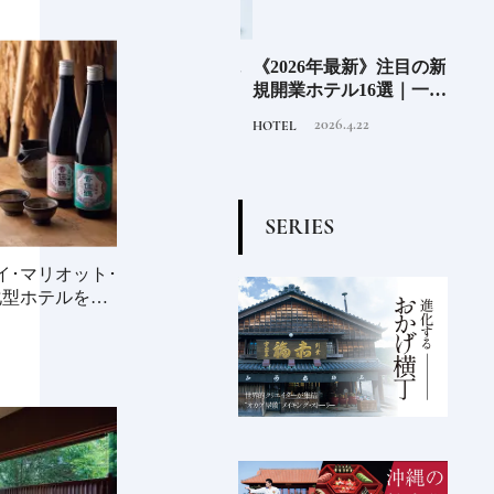
」の
老舗氷業店《クラモト氷
《2026年最新》注目の新
北海
界の
業》世界のトップバーテ
規開業ホテル16選｜一度
ニシ
の富
ンダーも注目する金沢の
は泊まりたい都市型のラ
活し
2026.8.7
2026.4.22
INFORMATION
HOTEL
FOOD
チャ
氷ができるまで
グジュアリーホテル
編〉
S
E
R
I
E
S
イ･マリオット･
化型ホテルを拠