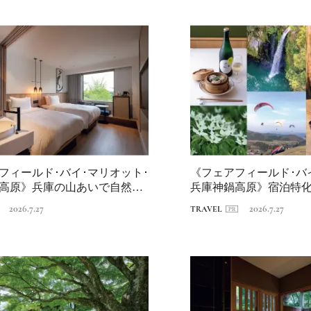
「ワンダートランク
挑戦日本の地域を世
旅先へ！後編｜欧米
2025.6.19
INFORMATION
裕層に向けた“3つの
レンジ”
フィールド･バイ･マリオット･
《フェアフィールド･バ
高原》兵庫の山あいで自然と
兵庫神鍋高原》宿泊特
.
点に、神...
2026.7.27
2026.7.27
TRAVEL