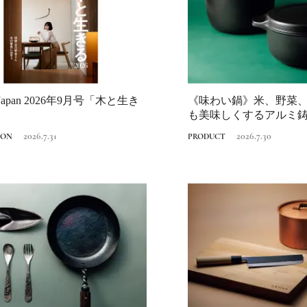
2026.7.31
INFORMATION
er Japan 2026年9月号「木と生き
《味わい鍋》米、野菜
も美味しくするアルミ
ルコ「つくる...
2026.7.31
2026.7.30
ION
PRODUCT
《うめきた公園》大
自然と人をつなぐラ
スケープが誕生
2022.6.11
TRAVEL