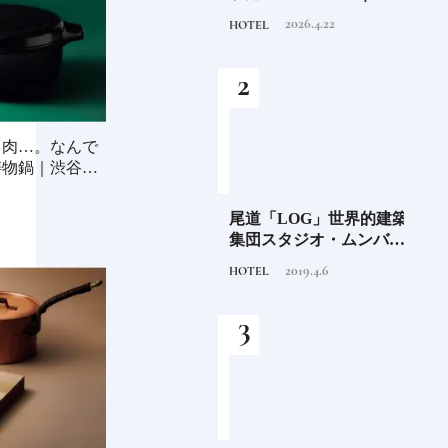
挑戦
るだけで特別！デザイン
を変え
2026.8.7
2026.4.22
INFORMATION
HOTEL
FOOD
が素敵なホテル
は？
つく
、肉…。なんで
鋳物鍋｜渋谷パ
阪に
「布刀玉命（フトダ
尾道「LOG」世界的建築
石川
ンド
マ）」占いの神で末裔は
集団スタジオ・ムンバイ
約必
祭祀を司る氏族となる日
が手掛けた新空間 ～前編
2020.11.28
2019.4.6
TRADITION
HOTEL
FOOD
本人なら知っておきたい
～
ニッポンの神様名鑑