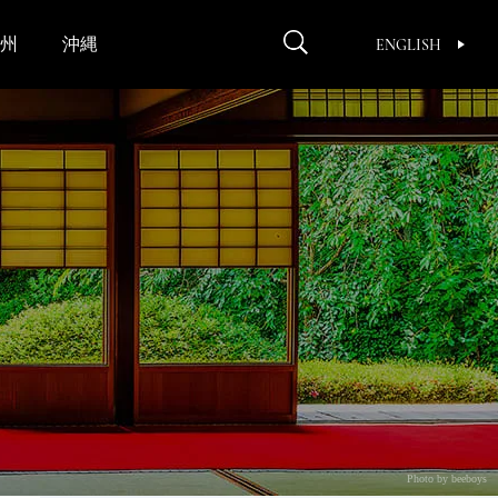
州
沖縄
ENGLISH
Photo by beeboys