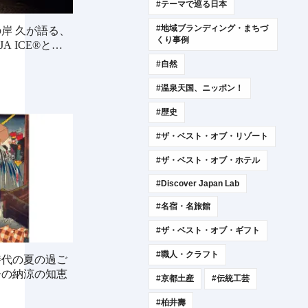
#テーマで巡る日本
#地域ブランディング・まちづ
岸 久が語る、
くり事例
A ICE®と
#自然
#温泉天国、ニッポン！
#歴史
#ザ・ベスト・オブ・リゾート
#ザ・ベスト・オブ・ホテル
#Discover Japan Lab
#名宿・名旅館
#ザ・ベスト・オブ・ギフト
#職人・クラフト
時代の夏の過ご
子の納涼の知恵
#京都土産
#伝統工芸
#柏井壽