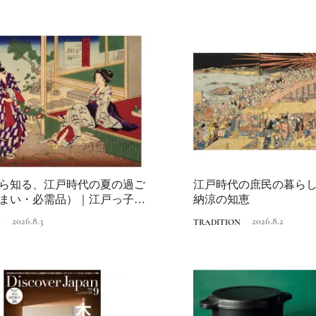
Traditi
ら知る、江戸時代の夏の過ご
江戸時代の庶民の暮ら
まい・必需品）｜江戸っ子の
納涼の知恵
恵
2026.8.3
2026.8.2
N
TRADITION
Discover Japan 202
号「木と生きる2026