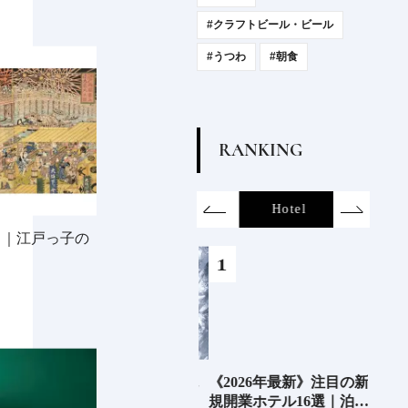
#クラフトビール・ビール
#うつわ
#朝食
R
A
N
K
I
N
G
on
SDGs
All
Hotel
Food&Dri
し｜江戸っ子の
6年9月
老舗氷業店《クラモト氷
《2026年最新》注目の新
銀座
」
業》の金沢から世界への
規開業ホテル16選｜泊ま
岸 