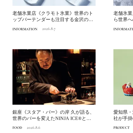
老舗氷業店《クラモト氷業》世界のト
老舗氷業
ップバーテンダーも注目する金沢の氷
ら世界へ
ができるまで
2026.8.7
INFORMATION
INFORMAT
銀座《スタア・バー》の岸 久が語る、
愛知県・
世界のバーを変えたNINJA ICE®と
社が手掛
は？...
に寄り添う
2026.8.6
FOOD
PRODUCT