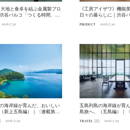
Ento ＜エントウ＞ 
io》大地と食卓を結ぶ金属製プロ
《工房アイザワ》機能
地球と人が循環する
渋谷パルコ「つくる時間、食
日々の暮らしに｜渋谷
来の島の観光拠点〈
2021.8.29
HOTEL
時間、食べる時...
編〉
2026.7.30
2026.7.30
PRODUCT
日本の都市は緑地が
い？都市開発のキーは
化”にあり！｜みどり
2025.4.21
INFORMATION
るまちづくり①
の海岸線が育んだ、おいしい
五島列島の海岸線が育
（新上五島編）｜〈連載第1
島旅へ。（五島編）｜〈
海...
崎・海道を...
2026.7.29
2026.7.29
TRAVEL