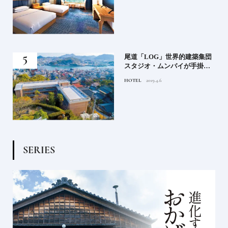
蒸留
尾道「LOG」世界的建築集団
たい
スタジオ・ムンバイが手掛け
た新空間 ～前編～
HOTEL
2019.4.6
S
E
R
I
E
S