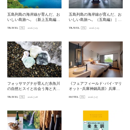
五島列島の海岸線が育んだ、お
五島列島の海岸線が育んだ、お
いしい島旅へ。（新上五島編）
いしい島旅へ。（五島編）｜
｜〈連載第1回〉長崎・海...
〈連載第1回〉長崎・海道を...
TRAVEL
2026.7.29
TRAVEL
2026.7.29
フォッサマグナが育んだ糸魚川
《フェアフィールド･バイ･マリ
の自然ヒスイと出会う海と大地
オット･兵庫神鍋高原》兵庫の
の旅へ
山あいで自然と遊ぶホテ...
TRAVEL
2026.7.28
HOTEL
2026.7.27