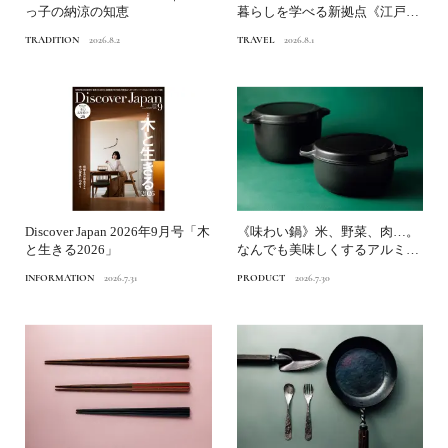
っ子の納涼の知恵
暮らしを学べる新拠点《江戸東
京博物館》へ
TRADITION
2026.8.2
TRAVEL
2026.8.1
Discover Japan 2026年9月号「木
《味わい鍋》米、野菜、肉…。
と生きる2026」
なんでも美味しくするアルミ鋳
物鍋｜渋谷パルコ「つくる...
INFORMATION
2026.7.31
PRODUCT
2026.7.30