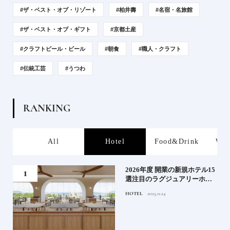
#ザ・ベスト・オブ・リゾート
#柏井壽
#名宿・名旅館
#ザ・ベスト・オブ・ギフト
#京都土産
#クラフトビール・ビール
#朝食
#職人・クラフト
#伝統工芸
#うつわ
R
A
N
K
I
N
G
s
All
Hotel
Food&Drink
Wor
たい
2026年度 開業の新規ホテル15
行く
選注目のラグジュアリーホテ
ルや大都市の拠点となるシテ
HOTEL
2025.11.24
ィホテルまでご紹介【前編】