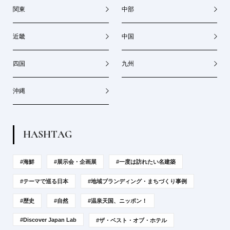
関東
中部
近畿
中国
四国
九州
沖縄
H
A
S
H
T
A
G
#海鮮
#展示会・企画展
#一度は訪れたい名建築
#テーマで巡る日本
#地域ブランディング・まちづくり事例
#歴史
#自然
#温泉天国、ニッポン！
#Discover Japan Lab
#ザ・ベスト・オブ・ホテル