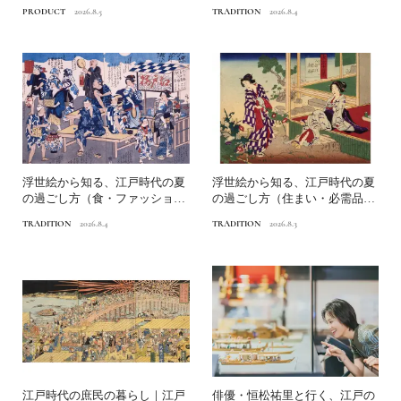
いまの暮らしに寄り添う、...
の納涼の知恵
PRODUCT
2026.8.5
TRADITION
2026.8.4
浮世絵から知る、江戸時代の夏
浮世絵から知る、江戸時代の夏
の過ごし方（食・ファッショ
の過ごし方（住まい・必需品）
ン）｜江戸っ子の納涼の知恵
｜江戸っ子の納涼の知恵
TRADITION
2026.8.4
TRADITION
2026.8.3
江戸時代の庶民の暮らし｜江戸
俳優・恒松祐里と行く、江戸の