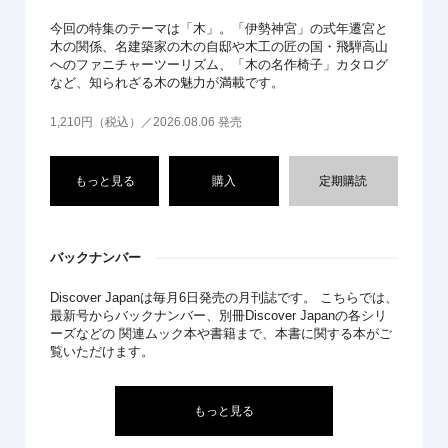
今回の特集のテーマは「木」。「伊勢神宮」の式年遷宮と
木の関係、名建築家の木の自邸や木工の匠の国・飛騨高山
へのファニチャーツーリズム、「木の名作椅子」カタログ
など、知られざる木の魅力が満載です。
1,210円（税込）／2026.08.06 発売
もっと見る
購入
定期購読
バックナンバー
Discover Japanは毎月6日発売の月刊誌です。 こちらでは、
最新号からバックナンバー、別冊Discover Japanの各シリ
ーズなどの 関連ムック本や書籍まで、本書に関する本がご
覧いただけます。
もっと見る