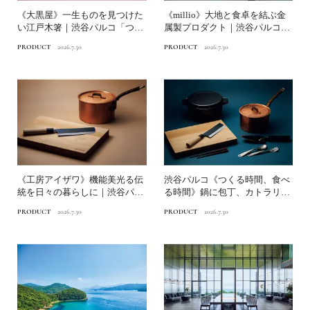
《大黒屋》一生ものを見つけた
《millio》大地と食卓を結ぶ金
い江戸木箸｜渋谷パルコ「つく
属製プロダクト｜渋谷パルコ
る時間、食べる時間」
「つくる時間、食べる...
PRODUCT
2026.7.30
PRODUCT
2026.7.30
《工房アイザワ》機能美光る伝
渋谷パルコ《つくる時間、食べ
統を日々の暮らしに｜渋谷パル
る時間》鍋に包丁、カトラリ
コ「つくる時間、食べる時...
ー、箸まで…食を彩る暮らし...
PRODUCT
2026.7.30
PRODUCT
2026.7.30