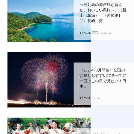
五島列島の海岸線が育ん
だ、おいしい島旅へ。（新
上五島編）｜〈連載第1
回〉長崎・海...
TRAVEL
2026.7.29
〈2026年8月開催〉全国の
お祭りおすすめ17選一生に
一度はこの目で見たい！日
本...
TRAVEL
2026.7.1