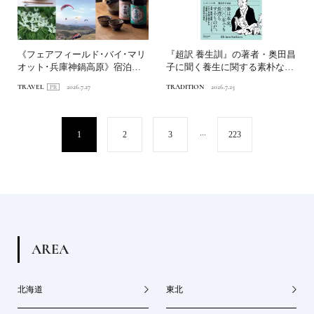
《フェアフィールド･バイ･マリ
『超訳 養生訓』の著者・奥田昌
オット･兵庫神鍋高原》宿泊特
子に聞く養生に関する素朴な疑
化型ホテルを拠点に、神...
問Q&A
TRAVEL
2026.7.27
TRADITION
2026.7.25
...
1
2
3
223
A
R
E
A
北海道
東北