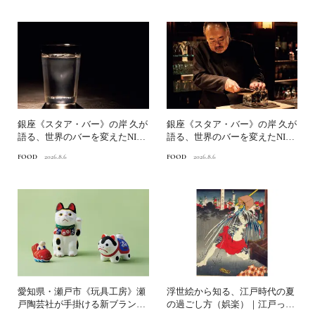
銀座《スタア・バー》の岸 久が
銀座《スタア・バー》の岸 久が
語る、世界のバーを変えたNINJ
語る、世界のバーを変えたNINJ
A ICE®とは？...
A ICE®とは？...
FOOD
2026.8.6
FOOD
2026.8.6
愛知県・瀬戸市《玩具工房》瀬
浮世絵から知る、江戸時代の夏
戸陶芸社が手掛ける新ブランド
の過ごし方（娯楽）｜江戸っ子