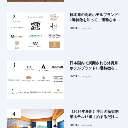
蒸留
日本発の高級ホテルブランド1
たい
2選特徴を知って、優雅なホテ
ルステイを満喫｜ホテルブラ
HOTEL
2025.10.22
ンド大解剖①
」実
日本国内で展開される外資系
の実
ホテルブランド13選特徴を知
ら知
って、優雅なホテルステイを
HOTEL
2025.10.22
神様
満喫｜ホテルブランド大解剖
⑦
い神
《2026年最新》注目の新規開
参拝
業ホテル16選｜泊まるだけで
特別！デザインが素敵なホテ
HOTEL
2026.4.22
ル