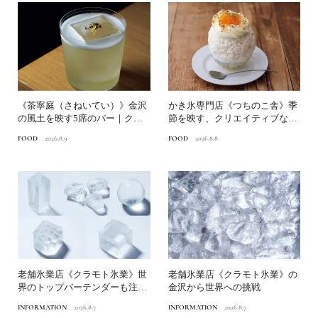
《茶寧庭（さねいてい）》金沢
かき氷専門店《つちのこ舎》季
の風土を映す5席のバー｜クラ
節を映す、クリエイティブなか
モト氷業の氷を金沢で味わ...
き氷｜クラモト氷業の氷を...
FOOD
2026.8.9
FOOD
2026.8.8
老舗氷業店《クラモト氷業》世
老舗氷業店《クラモト氷業》の
界のトップバーテンダーも注目
金沢から世界への挑戦
する金沢の氷ができるまで
INFORMATION
2026.8.7
INFORMATION
2026.8.7