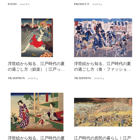
A ICE®とは？...
いまの暮らしに寄り添う、...
FOOD
2026.8.6
PRODUCT
2026.8.5
浮世絵から知る、江戸時代の夏
浮世絵から知る、江戸時代の夏
の過ごし方（娯楽）｜江戸っ子
の過ごし方（食・ファッショ
の納涼の知恵
ン）｜江戸っ子の納涼の知恵
TRADITION
2026.8.4
TRADITION
2026.8.4
浮世絵から知る、江戸時代の夏
江戸時代の庶民の暮らし｜江戸