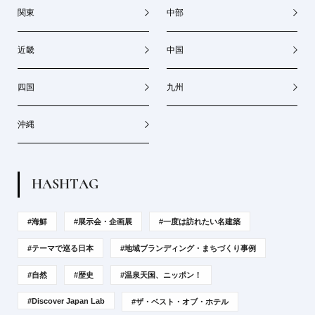
関東
中部
近畿
中国
四国
九州
沖縄
H
A
S
H
T
A
G
#海鮮
#展示会・企画展
#一度は訪れたい名建築
#テーマで巡る日本
#地域ブランディング・まちづくり事例
#自然
#歴史
#温泉天国、ニッポン！
#Discover Japan Lab
#ザ・ベスト・オブ・ホテル