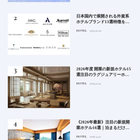
｜2
日本国内で展開される外資系
史
ホテルブランド13選特徴を知
って、優雅なホテルステイを
HOTEL
2025.10.22
満喫｜ホテルブランド大解剖
⑦
！密
2026年度 開業の新規ホテル15
選注目のラグジュアリーホテ
ルや大都市の拠点となるシテ
HOTEL
2025.11.24
ィホテルまでご紹介【後編】
た
《2026年最新》注目の新規開
たい
業ホテル16選｜泊まるだけで
特別！デザインが素敵なホテ
HOTEL
2026.4.22
ル