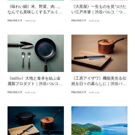
《味わい鍋》米、野菜、肉…。
《大黒屋》一生ものを見つけた
なんでも美味しくするアルミ鋳
い江戸木箸｜渋谷パルコ「つく
物鍋｜渋谷パルコ「つくる...
る時間、食べる時間」
PRODUCT
2026.7.30
PRODUCT
2026.7.30
《millio》大地と食卓を結ぶ金
《工房アイザワ》機能美光る伝
属製プロダクト｜渋谷パルコ
統を日々の暮らしに｜渋谷パル
「つくる時間、食べる...
コ「つくる時間、食べる時...
PRODUCT
2026.7.30
PRODUCT
2026.7.30