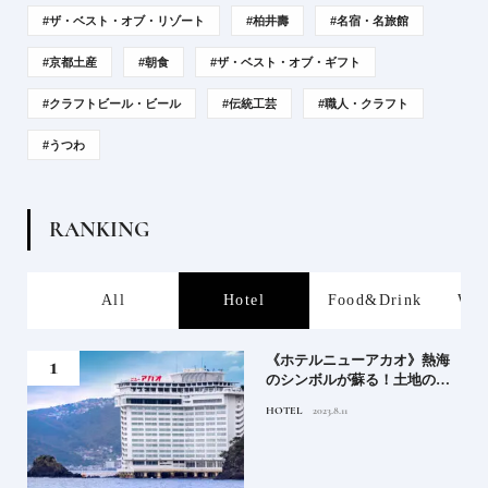
#ザ・ベスト・オブ・リゾート
#柏井壽
#名宿・名旅館
#京都土産
#朝食
#ザ・ベスト・オブ・ギフト
#クラフトビール・ビール
#伝統工芸
#職人・クラフト
#うつわ
R
A
N
K
I
N
G
s
All
Hotel
Food&Drink
Wor
、か
《ホテルニューアカオ》熱海
武将
のシンボルが蘇る！土地の歴
史を語る絶景宿がオープン
HOTEL
2023.8.11