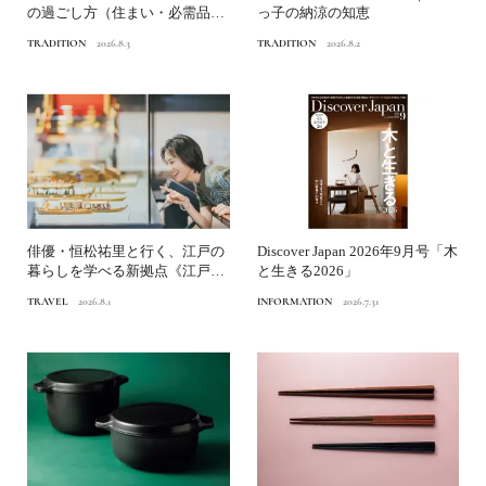
の過ごし方（住まい・必需品）
っ子の納涼の知恵
｜江戸っ子の納涼の知恵
TRADITION
2026.8.3
TRADITION
2026.8.2
俳優・恒松祐里と行く、江戸の
Discover Japan 2026年9月号「木
暮らしを学べる新拠点《江戸東
と生きる2026」
京博物館》へ
TRAVEL
2026.8.1
INFORMATION
2026.7.31