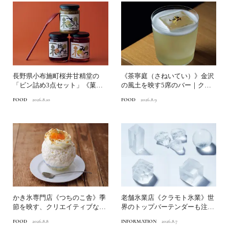
長野県小布施町桜井甘精堂の
《茶寧庭（さねいてい）》金沢
「ビン詰め3点セット」《菓子
の風土を映す5席のバー｜クラ
研究家・福田里香の民芸お菓...
モト氷業の氷を金沢で味わ...
FOOD
2026.8.10
FOOD
2026.8.9
かき氷専門店《つちのこ舎》季
老舗氷業店《クラモト氷業》世
節を映す、クリエイティブなか
界のトップバーテンダーも注目
き氷｜クラモト氷業の氷を...
する金沢の氷ができるまで
FOOD
2026.8.8
INFORMATION
2026.8.7