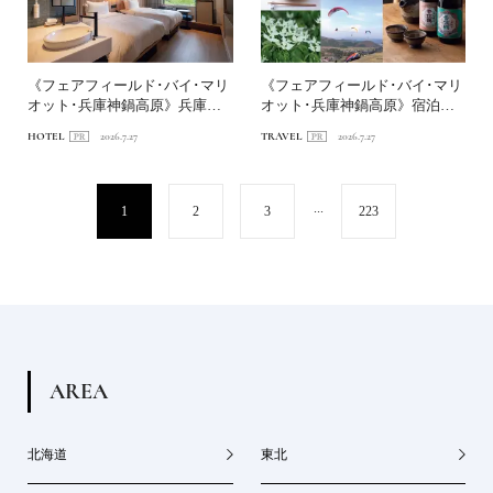
《フェアフィールド･バイ･マリ
《フェアフィールド･バイ･マリ
オット･兵庫神鍋高原》兵庫の
オット･兵庫神鍋高原》宿泊特
山あいで自然と遊ぶホテ...
化型ホテルを拠点に、神...
HOTEL
2026.7.27
TRAVEL
2026.7.27
...
1
2
3
223
A
R
E
A
北海道
東北