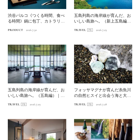
渋谷パルコ《つくる時間、食べ
五島列島の海岸線が育んだ、お
る時間》鍋に包丁、カトラリ
いしい島旅へ。（新上五島編）
ー、箸まで…食を彩る暮らし...
｜〈連載第1回〉長崎・海...
PRODUCT
2026.7.30
TRAVEL
2026.7.29
五島列島の海岸線が育んだ、お
フォッサマグナが育んだ糸魚川
いしい島旅へ。（五島編）｜
の自然ヒスイと出会う海と大地
〈連載第1回〉長崎・海道を...
の旅へ
TRAVEL
2026.7.29
TRAVEL
2026.7.28