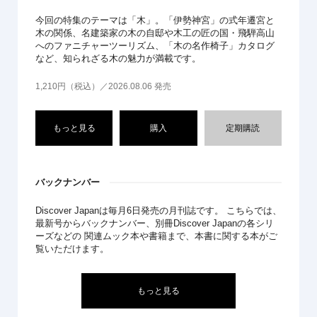
今回の特集のテーマは「木」。「伊勢神宮」の式年遷宮と
木の関係、名建築家の木の自邸や木工の匠の国・飛騨高山
へのファニチャーツーリズム、「木の名作椅子」カタログ
など、知られざる木の魅力が満載です。
1,210円（税込）／2026.08.06 発売
もっと見る
購入
定期購読
バックナンバー
Discover Japanは毎月6日発売の月刊誌です。 こちらでは、
最新号からバックナンバー、別冊Discover Japanの各シリ
ーズなどの 関連ムック本や書籍まで、本書に関する本がご
覧いただけます。
もっと見る