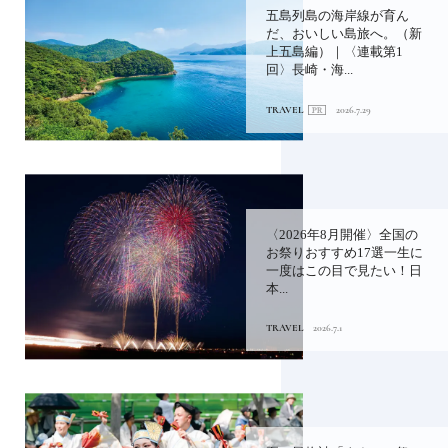
五島列島の海岸線が育ん
だ、おいしい島旅へ。（新
上五島編）｜〈連載第1
回〉長崎・海...
TRAVEL
2026.7.29
〈2026年8月開催〉全国の
お祭りおすすめ17選一生に
一度はこの目で見たい！日
本...
TRAVEL
2026.7.1