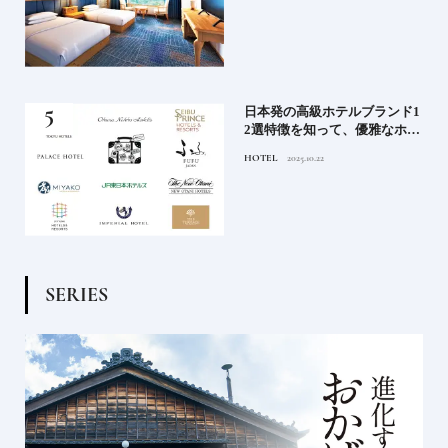
）で
日本発の高級ホテルブランド1
後
2選特徴を知って、優雅なホテ
ルステイを満喫｜ホテルブラ
HOTEL
2025.10.22
ンド大解剖①
S
E
R
I
E
S