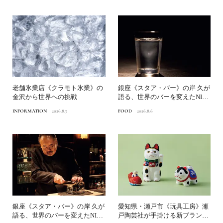
老舗氷業店《クラモト氷業》の
銀座《スタア・バー》の岸 久が
金沢から世界への挑戦
語る、世界のバーを変えたNINJ
A ICE®とは？...
INFORMATION
2026.8.7
FOOD
2026.8.6
銀座《スタア・バー》の岸 久が
愛知県・瀬戸市《玩具工房》瀬
語る、世界のバーを変えたNINJ
戸陶芸社が手掛ける新ブランド