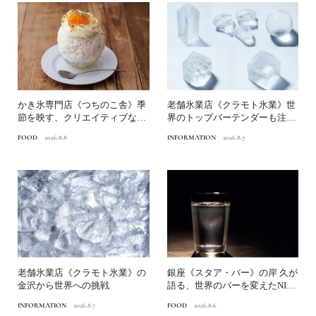
かき氷専門店《つちのこ舎》季
老舗氷業店《クラモト氷業》世
節を映す、クリエイティブなか
界のトップバーテンダーも注目
き氷｜クラモト氷業の氷を...
する金沢の氷ができるまで
FOOD
2026.8.8
INFORMATION
2026.8.7
老舗氷業店《クラモト氷業》の
銀座《スタア・バー》の岸 久が
金沢から世界への挑戦
語る、世界のバーを変えたNINJ
A ICE®とは？...
INFORMATION
2026.8.7
FOOD
2026.8.6