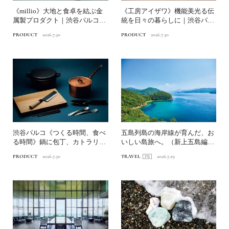
《millio》大地と食卓を結ぶ金
《工房アイザワ》機能美光る伝
属製プロダクト｜渋谷パルコ
統を日々の暮らしに｜渋谷パル
「つくる時間、食べる...
コ「つくる時間、食べる時...
PRODUCT
2026.7.30
PRODUCT
2026.7.30
渋谷パルコ《つくる時間、食べ
五島列島の海岸線が育んだ、お
る時間》鍋に包丁、カトラリ
いしい島旅へ。（新上五島編）
ー、箸まで…食を彩る暮らし...
｜〈連載第1回〉長崎・海...
PRODUCT
2026.7.30
TRAVEL
2026.7.29