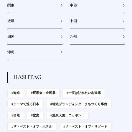
関東
中部
近畿
中国
四国
九州
沖縄
H
A
S
H
T
A
G
#海鮮
#展示会・企画展
#一度は訪れたい名建築
#テーマで巡る日本
#地域ブランディング・まちづくり事例
#自然
#歴史
#温泉天国、ニッポン！
#ザ・ベスト・オブ・ホテル
#ザ・ベスト・オブ・リゾート