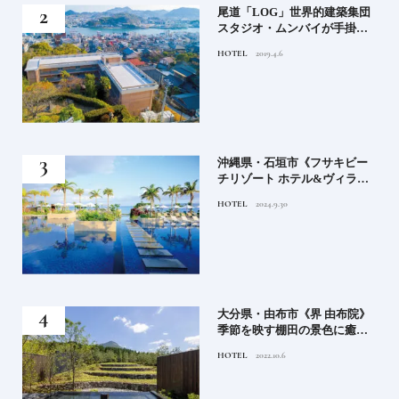
」占
尾道「LOG」世界的建築集団
る氏
スタジオ・ムンバイが手掛け
てお
た新空間 ～前編～
HOTEL
2019.4.6
鑑
）」
沖縄県・石垣市《フサキビー
正義
チリゾート ホテル&ヴィラ
てお
ズ》石垣島のビーチリゾート
HOTEL
2024.9.30
鑑
でゆるりと島時間を楽しむ
房》
大分県・由布市《界 由布院》
ブラ
季節を映す棚田の景色に癒さ
添
れる由布院の湯宿
HOTEL
2022.10.6