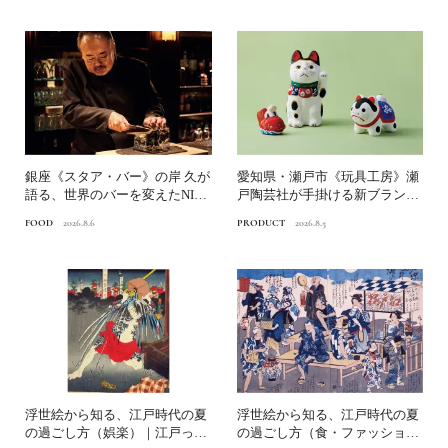
銀座《スタア・バー》の岸 久が
愛知県・瀬戸市《玩具工房》瀬
語る、世界のバーを変えたNINJ
戸陶芸社が手掛ける新ブランド
A ICE®とは？...
いまの暮らしに寄り添う、...
FOOD
2026.8.6
PRODUCT
2026.8.5
浮世絵から知る、江戸時代の夏
浮世絵から知る、江戸時代の夏
の過ごし方（娯楽）｜江戸っ子
の過ごし方（食・ファッショ