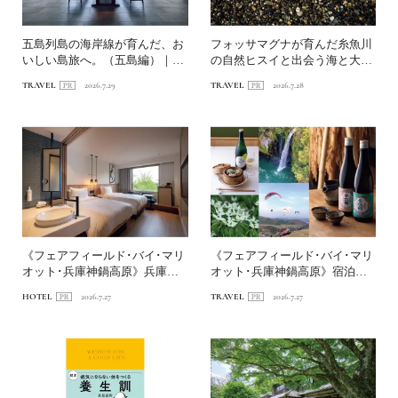
五島列島の海岸線が育んだ、お
フォッサマグナが育んだ糸魚川
いしい島旅へ。（五島編）｜
の自然ヒスイと出会う海と大地
〈連載第1回〉長崎・海道を...
の旅へ
TRAVEL
2026.7.29
TRAVEL
2026.7.28
《フェアフィールド･バイ･マリ
《フェアフィールド･バイ･マリ
オット･兵庫神鍋高原》兵庫の
オット･兵庫神鍋高原》宿泊特
山あいで自然と遊ぶホテ...
化型ホテルを拠点に、神...
HOTEL
2026.7.27
TRAVEL
2026.7.27