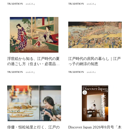
の納涼の知恵
ン）｜江戸っ子の納涼の知恵
TRADITION
2026.8.4
TRADITION
2026.8.4
浮世絵から知る、江戸時代の夏
江戸時代の庶民の暮らし｜江戸
の過ごし方（住まい・必需品）
っ子の納涼の知恵
｜江戸っ子の納涼の知恵
TRADITION
2026.8.3
TRADITION
2026.8.2
俳優・恒松祐里と行く、江戸の
Discover Japan 2026年9月号「木