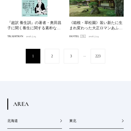
『超訳 養生訓』の著者・奥田昌
《箱根・翠松園》装い新たに生
子に聞く養生に関する素朴な疑
まれ変わった大正ロマンあふれ
問Q&A
る文化財の宿へ。前編｜新...
TRADITION
2026.7.25
HOTEL
2026.7.24
...
1
2
3
223
A
R
E
A
北海道
東北