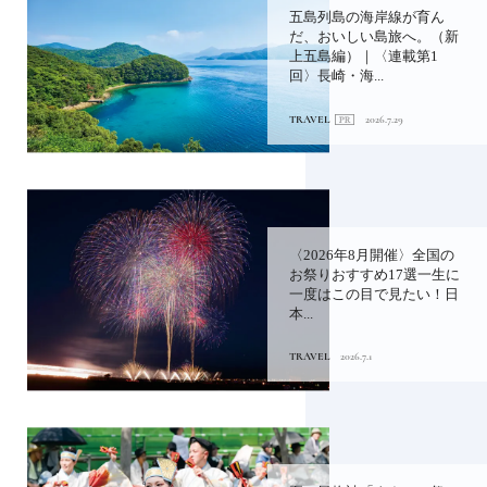
五島列島の海岸線が育ん
だ、おいしい島旅へ。（新
上五島編）｜〈連載第1
回〉長崎・海...
TRAVEL
2026.7.29
〈2026年8月開催〉全国の
お祭りおすすめ17選一生に
一度はこの目で見たい！日
本...
TRAVEL
2026.7.1