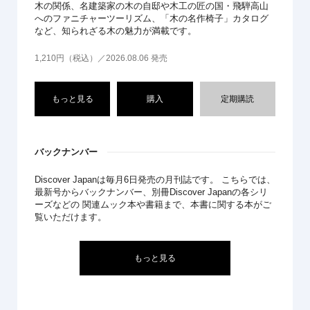
木の関係、名建築家の木の自邸や木工の匠の国・飛騨高山
へのファニチャーツーリズム、「木の名作椅子」カタログ
など、知られざる木の魅力が満載です。
1,210円（税込）／2026.08.06 発売
もっと見る
購入
定期購読
バックナンバー
Discover Japanは毎月6日発売の月刊誌です。 こちらでは、
最新号からバックナンバー、別冊Discover Japanの各シリ
ーズなどの 関連ムック本や書籍まで、本書に関する本がご
覧いただけます。
もっと見る