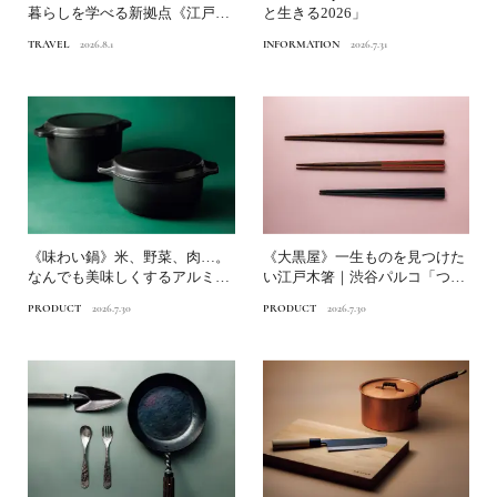
暮らしを学べる新拠点《江戸東
と生きる2026」
京博物館》へ
TRAVEL
2026.8.1
INFORMATION
2026.7.31
《味わい鍋》米、野菜、肉…。
《大黒屋》一生ものを見つけた
なんでも美味しくするアルミ鋳
い江戸木箸｜渋谷パルコ「つく
物鍋｜渋谷パルコ「つくる...
る時間、食べる時間」
PRODUCT
2026.7.30
PRODUCT
2026.7.30