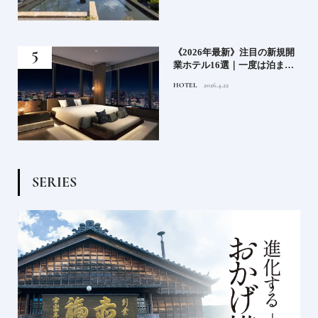
業》
《2026年最新》注目の新規開
ーも
業ホテル16選｜一度は泊まり
るま
たい都市型のラグジュアリー
HOTEL
2026.4.22
ホテル
S
E
R
I
E
S