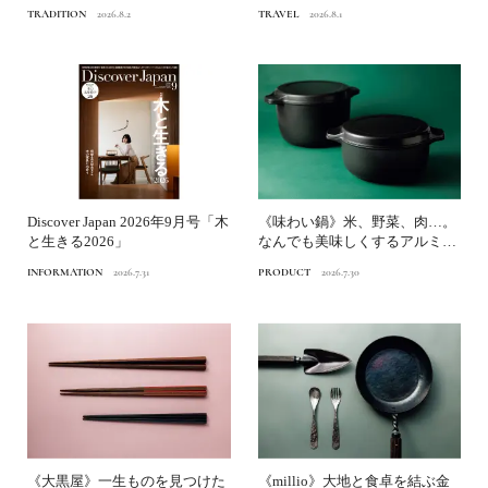
京博物館》へ
TRADITION
2026.8.2
TRAVEL
2026.8.1
Discover Japan 2026年9月号「木
《味わい鍋》米、野菜、肉…。
と生きる2026」
なんでも美味しくするアルミ鋳
物鍋｜渋谷パルコ「つくる...
INFORMATION
2026.7.31
PRODUCT
2026.7.30
《大黒屋》一生ものを見つけた
《millio》大地と食卓を結ぶ金