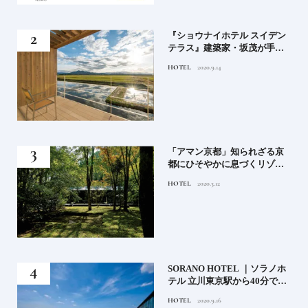
竹流
『ショウナイホテル スイデン
菓子
テラス』建築家・坂茂が手掛
ける新しい庄内の街づくりの
HOTEL
2020.9.14
シンボル
月号
「アマン京都」知られざる京
都にひそやかに息づくリゾー
ト
HOTEL
2020.3.12
）」
SORANO HOTEL ｜ソラノホ
神様
テル 立川東京駅から40分で行
って
けるリゾートへ【前編】
HOTEL
2020.9.16
名鑑