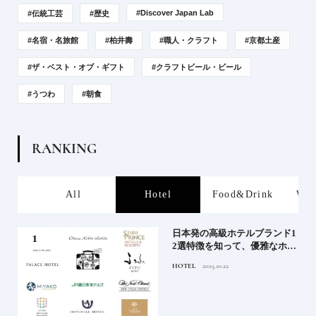
#Discover Japan Lab
#伝統工芸
#歴史
#名宿・名旅館
#柏井壽
#職人・クラフト
#京都土産
#ザ・ベスト・オブ・ギフト
#クラフトビール・ビール
#うつわ
#朝食
R
A
N
K
I
N
G
s
All
Hotel
Food&Drink
Wor
屋塩
日本発の高級ホテルブランド1
る高
2選特徴を知って、優雅なホテ
道を
ルステイを満喫｜ホテルブラ
HOTEL
2025.10.22
ンド大解剖①