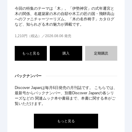
今回の特集のテーマは「木」。「伊勢神宮」の式年遷宮と
木の関係、名建築家の木の自邸や木工の匠の国・飛騨高山
へのファニチャーツーリズム、「木の名作椅子」カタログ
など、知られざる木の魅力が満載です。
1,210円（税込）／2026.08.06 発売
もっと見る
購入
定期購読
バックナンバー
Discover Japanは毎月6日発売の月刊誌です。 こちらでは、
最新号からバックナンバー、別冊Discover Japanの各シリ
ーズなどの 関連ムック本や書籍まで、本書に関する本がご
覧いただけます。
もっと見る