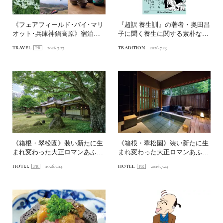
《フェアフィールド･バイ･マリ
『超訳 養生訓』の著者・奥田昌
オット･兵庫神鍋高原》宿泊特
子に聞く養生に関する素朴な疑
化型ホテルを拠点に、神...
問Q&A
TRAVEL
2026.7.27
TRADITION
2026.7.25
《箱根・翠松園》装い新たに生
《箱根・翠松園》装い新たに生
まれ変わった大正ロマンあふれ
まれ変わった大正ロマンあふれ
る文化財の宿へ。前編｜新...
る文化財の宿へ。中編｜客...
HOTEL
2026.7.24
HOTEL
2026.7.24