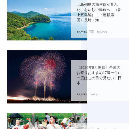
五島列島の海岸線が育ん
だ、おいしい島旅へ。（新
上五島編）｜〈連載第1
回〉長崎・海...
TRAVEL
2026.7.29
〈2026年8月開催〉全国の
お祭りおすすめ17選一生に
一度はこの目で見たい！日
本...
TRAVEL
2026.7.1