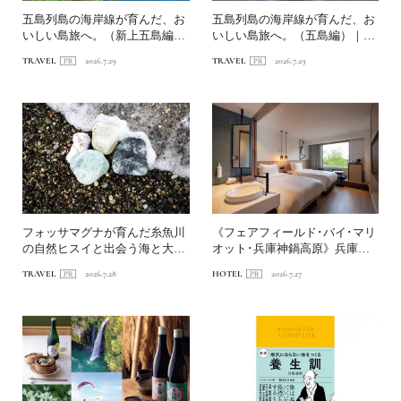
五島列島の海岸線が育んだ、お
五島列島の海岸線が育んだ、お
いしい島旅へ。（新上五島編）
いしい島旅へ。（五島編）｜
｜〈連載第1回〉長崎・海...
〈連載第1回〉長崎・海道を...
TRAVEL
2026.7.29
TRAVEL
2026.7.29
フォッサマグナが育んだ糸魚川
《フェアフィールド･バイ･マリ
の自然ヒスイと出会う海と大地
オット･兵庫神鍋高原》兵庫の
の旅へ
山あいで自然と遊ぶホテ...
TRAVEL
2026.7.28
HOTEL
2026.7.27