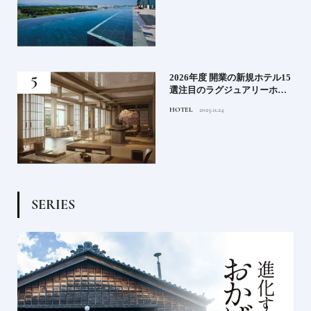
る》
2026年度 開業の新規ホテル15
うな
選注目のラグジュアリーホテ
ルや大都市の拠点となるシテ
HOTEL
2025.11.24
ィホテルまでご紹介【後編】
S
E
R
I
E
S