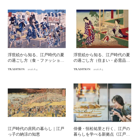
浮世絵から知る、江戸時代の夏
浮世絵から知る、江戸時代の夏
の過ごし方（食・ファッショ
の過ごし方（住まい・必需品）
ン）｜江戸っ子の納涼の知恵
｜江戸っ子の納涼の知恵
TRADITION
2026.8.4
TRADITION
2026.8.3
江戸時代の庶民の暮らし｜江戸
俳優・恒松祐里と行く、江戸の
っ子の納涼の知恵
暮らしを学べる新拠点《江戸東