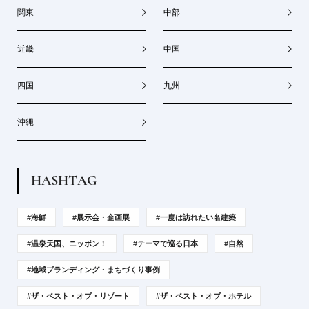
関東
中部
近畿
中国
四国
九州
沖縄
H
A
S
H
T
A
G
#海鮮
#展示会・企画展
#一度は訪れたい名建築
#温泉天国、ニッポン！
#テーマで巡る日本
#自然
#地域ブランディング・まちづくり事例
#ザ・ベスト・オブ・リゾート
#ザ・ベスト・オブ・ホテル