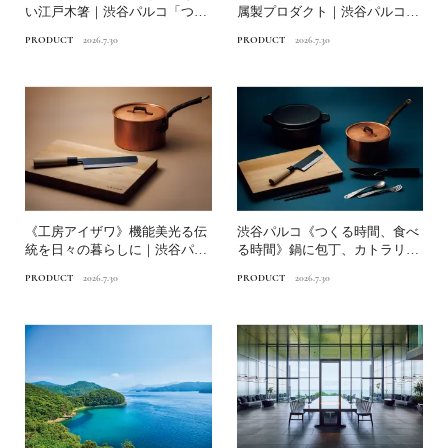
い江戸木箸｜渋谷パルコ「つく
属製プロダクト｜渋谷パルコ
る時間、食べる時間」
「つくる時間、食べる...
PRODUCT
2026.7.30
PRODUCT
2026.7.30
《工房アイザワ》機能美光る伝
渋谷パルコ《つくる時間、食べ
統を日々の暮らしに｜渋谷パル
る時間》鍋に包丁、カトラリ
コ「つくる時間、食べる時...
ー、箸まで…食を彩る暮らし...
PRODUCT
2026.7.30
PRODUCT
2026.7.30