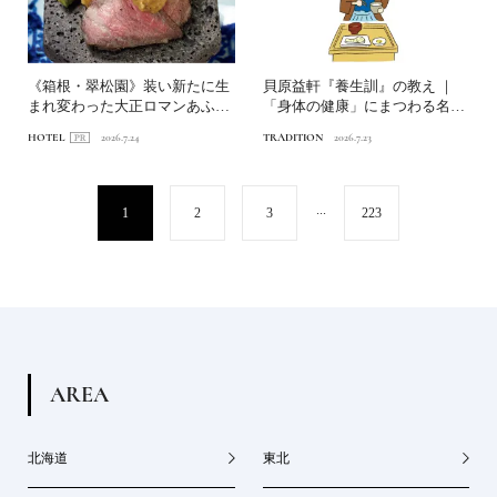
《箱根・翠松園》装い新たに生
貝原益軒『養生訓』の教え ｜
まれ変わった大正ロマンあふれ
「身体の健康」にまつわる名言
る文化財の宿へ。後編｜美...
6選
HOTEL
2026.7.24
TRADITION
2026.7.23
...
1
2
3
223
A
R
E
A
北海道
東北