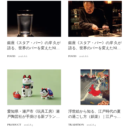
銀座《スタア・バー》の岸 久が
銀座《スタア・バー》の岸 久が
語る、世界のバーを変えたNINJ
語る、世界のバーを変えたNINJ
A ICE®とは？...
A ICE®とは？...
FOOD
2026.8.6
FOOD
2026.8.6
愛知県・瀬戸市《玩具工房》瀬
浮世絵から知る、江戸時代の夏
戸陶芸社が手掛ける新ブランド
の過ごし方（娯楽）｜江戸っ子
いまの暮らしに寄り添う、...
の納涼の知恵
PRODUCT
2026.8.5
TRADITION
2026.8.4