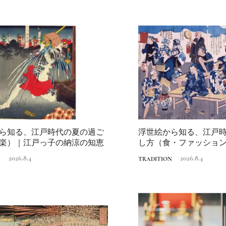
Traditi
ら知る、江戸時代の夏の過ご
浮世絵から知る、江戸
楽）｜江戸っ子の納涼の知恵
し方（食・ファッショ
の納涼の知恵
2026.8.4
2026.8.4
N
TRADITION
Discover Japan 202
号「木と生きる2026
2026.7.31
INFORMATION