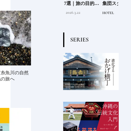
“緑
蒸留所17選｜旅の目的地
集団スタジオ・ムンバイ
クラ
のあ
にしたい見学できる施設
が手掛けた新空間 ～前編
ット《
2026.3.22
2019.4.6
TRAVEL
HOTEL
FOOD
②
～
O》
S
E
R
I
E
S
だ糸魚川の自然
地の旅へ