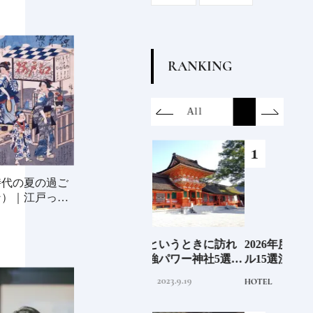
R
A
N
K
I
N
G
on
SDGs
All
Hotel
Food&Dri
時代の夏の過ご
ン）｜江戸っ子
6年9月
ここぞというときに訪れ
2026年度 開業の新規ホテ
ジャ
」
たい最強パワー神社5選
ル15選注目のラグジュア
蒸留
《いま行くべき神社ガイ
リーホテルや大都市の拠
にし
2023.9.19
2025.11.24
TRAVEL
HOTEL
TRAVE
ド》
点となるシティホテルま
①
でご紹介【前編】