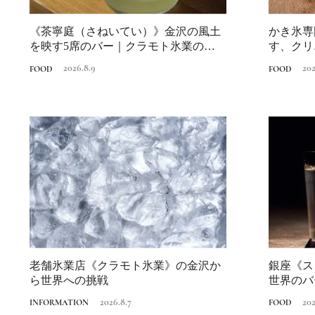
《茶寧庭（さねいてい）》金沢の風土
かき氷専
を映す5席のバー｜クラモト氷業の氷を
す、クリ
金沢で味わ...
ト氷業の氷
2026.8.9
202
FOOD
FOOD
老舗氷業店《クラモト氷業》の金沢か
銀座《ス
ら世界への挑戦
世界のバー
は？...
2026.8.7
202
INFORMATION
FOOD