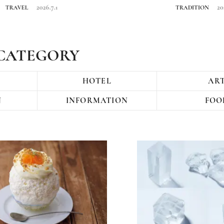
をたどる旅
2026.7.1
2026.6.25
TRADITION
CATEGORY
HOTEL
AR
N
INFORMATION
FOO