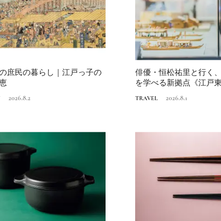
の庶民の暮らし｜江戸っ子の
俳優・恒松祐里と行く
《道の駅 ましこ》益
恵
を学べる新拠点《江戸
地場産材×風景に溶け
デザイン
2026.8.2
2026.8.1
2022.4.26
N
TRAVEL
TRAVEL
《うめきた公園》大
自然と人をつなぐラ
スケープが誕生
2022.6.11
TRAVEL