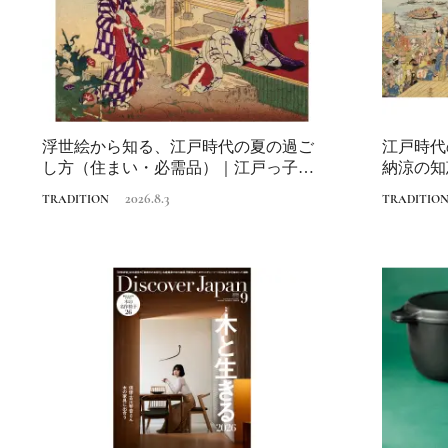
浮世絵から知る、江戸時代の夏の過ご
江戸時代
し方（住まい・必需品）｜江戸っ子の
納涼の知
納涼の知恵
2026.8.3
TRADITION
TRADITIO