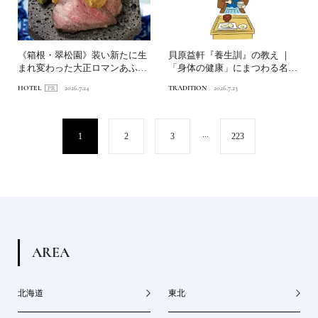
《箱根・翠松園》装い新たに生
貝原益軒『養生訓』の教え ｜
まれ変わった大正ロマンあふれ
「身体の健康」にまつわる名言
る文化財の宿へ。後編｜美...
6選
HOTEL
2026.7.24
TRADITION
2026.7.23
...
1
2
3
223
A
R
E
A
北海道
東北