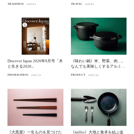
京博物館》へ
TRADITION
2026.8.2
TRAVEL
2026.8.1
Discover Japan 2026年9月号「木
《味わい鍋》米、野菜、肉…。
と生きる2026」
なんでも美味しくするアルミ鋳
物鍋｜渋谷パルコ「つくる...
INFORMATION
2026.7.31
PRODUCT
2026.7.30
《大黒屋》一生ものを見つけた
《millio》大地と食卓を結ぶ金