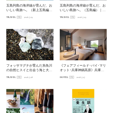
五島列島の海岸線が育んだ、お
五島列島の海岸線が育んだ、お
いしい島旅へ。（新上五島編）
いしい島旅へ。（五島編）｜
｜〈連載第1回〉長崎・海...
〈連載第1回〉長崎・海道を...
TRAVEL
2026.7.29
TRAVEL
2026.7.29
フォッサマグナが育んだ糸魚川
《フェアフィールド･バイ･マリ
の自然ヒスイと出会う海と大地
オット･兵庫神鍋高原》兵庫の
の旅へ
山あいで自然と遊ぶホテ...
TRAVEL
2026.7.28
HOTEL
2026.7.27