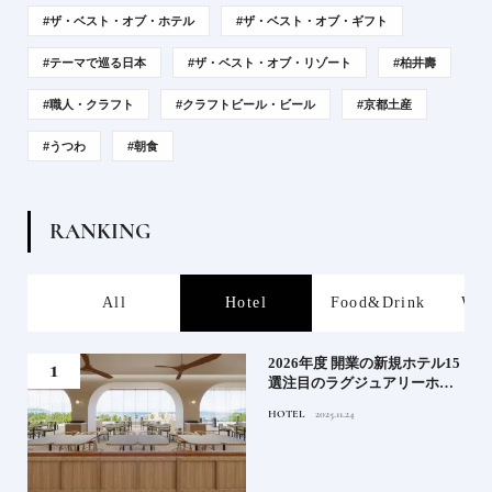
#ザ・ベスト・オブ・ホテル
#ザ・ベスト・オブ・ギフト
#テーマで巡る日本
#ザ・ベスト・オブ・リゾート
#柏井壽
#職人・クラフト
#クラフトビール・ビール
#京都土産
#うつわ
#朝食
R
A
N
K
I
N
G
s
All
Hotel
Food&Drink
Wor
る》
2026年度 開業の新規ホテル15
うな
選注目のラグジュアリーホテ
ルや大都市の拠点となるシテ
HOTEL
2025.11.24
ィホテルまでご紹介【前編】