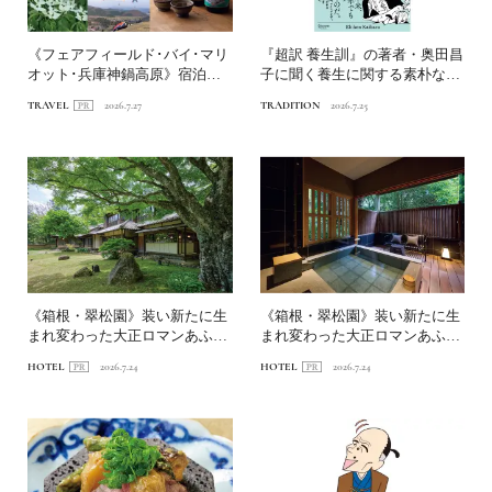
《フェアフィールド･バイ･マリ
『超訳 養生訓』の著者・奥田昌
オット･兵庫神鍋高原》宿泊特
子に聞く養生に関する素朴な疑
化型ホテルを拠点に、神...
問Q&A
TRAVEL
2026.7.27
TRADITION
2026.7.25
《箱根・翠松園》装い新たに生
《箱根・翠松園》装い新たに生
まれ変わった大正ロマンあふれ
まれ変わった大正ロマンあふれ
る文化財の宿へ。前編｜新...
る文化財の宿へ。中編｜客...
HOTEL
2026.7.24
HOTEL
2026.7.24