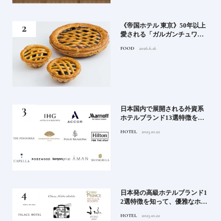
れる
《帝国ホテル 東京》50年以上
高御
愛される「ガルガンチュワ」
」日
のブルーベリーパイ｜一流ホ
FOOD
2026.6.16
ニッ
テルの美味しいスイーツ
《寒
日本国内で展開される外資系
ワー
ホテルブランド13選特徴を知
って、優雅なホテルステイを
HOTEL
2025.10.22
満喫｜ホテルブランド大解剖
⑦
ル15
日本発の高級ホテルブランド1
ホテ
2選特徴を知って、優雅なホテ
シテ
ルステイを満喫｜ホテルブラ
HOTEL
2025.10.22
編】
ンド大解剖①