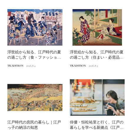
浮世絵から知る、江戸時代の夏
浮世絵から知る、江戸時代の夏
の過ごし方（食・ファッショ
の過ごし方（住まい・必需品）
ン）｜江戸っ子の納涼の知恵
｜江戸っ子の納涼の知恵
TRADITION
2026.8.4
TRADITION
2026.8.3
江戸時代の庶民の暮らし｜江戸
俳優・恒松祐里と行く、江戸の
っ子の納涼の知恵
暮らしを学べる新拠点《江戸東