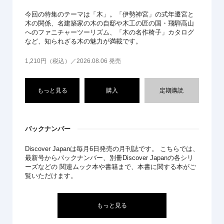
今回の特集のテーマは「木」。「伊勢神宮」の式年遷宮と
木の関係、名建築家の木の自邸や木工の匠の国・飛騨高山
へのファニチャーツーリズム、「木の名作椅子」カタログ
など、知られざる木の魅力が満載です。
1,210円（税込）／2026.08.06 発売
もっと見る
購入
定期購読
バックナンバー
Discover Japanは毎月6日発売の月刊誌です。 こちらでは、
最新号からバックナンバー、別冊Discover Japanの各シリ
ーズなどの 関連ムック本や書籍まで、本書に関する本がご
覧いただけます。
もっと見る