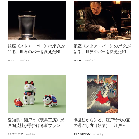
銀座《スタア・バー》の岸 久が
銀座《スタア・バー》の岸 久が
語る、世界のバーを変えたNINJ
語る、世界のバーを変えたNINJ
A ICE®とは？...
A ICE®とは？...
FOOD
2026.8.6
FOOD
2026.8.6
愛知県・瀬戸市《玩具工房》瀬
浮世絵から知る、江戸時代の夏
戸陶芸社が手掛ける新ブランド
の過ごし方（娯楽）｜江戸っ子
いまの暮らしに寄り添う、...
の納涼の知恵
PRODUCT
2026.8.5
TRADITION
2026.8.4