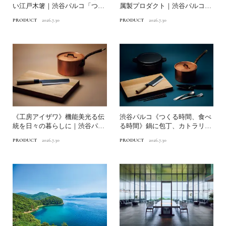
い江戸木箸｜渋谷パルコ「つく
属製プロダクト｜渋谷パルコ
る時間、食べる時間」
「つくる時間、食べる...
PRODUCT
2026.7.30
PRODUCT
2026.7.30
《工房アイザワ》機能美光る伝
渋谷パルコ《つくる時間、食べ
統を日々の暮らしに｜渋谷パル
る時間》鍋に包丁、カトラリ
コ「つくる時間、食べる時...
ー、箸まで…食を彩る暮らし...
PRODUCT
2026.7.30
PRODUCT
2026.7.30