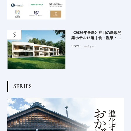
どち
《2026年最新》注目の新規開
ルー
業ホテル16選｜食・温泉・リ
ゾートの最前線
HOTEL
2026.4.22
S
E
R
I
E
S