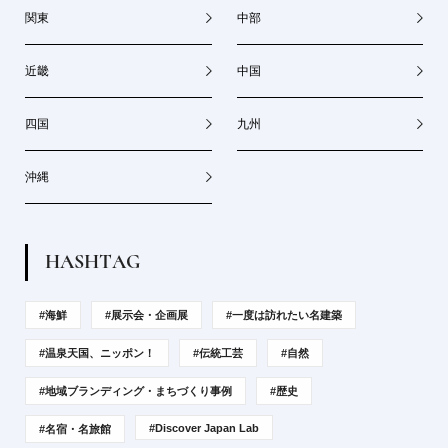
関東
中部
近畿
中国
四国
九州
沖縄
H
A
S
H
T
A
G
#海鮮
#展示会・企画展
#一度は訪れたい名建築
#温泉天国、ニッポン！
#伝統工芸
#自然
#地域ブランディング・まちづくり事例
#歴史
#Discover Japan Lab
#名宿・名旅館