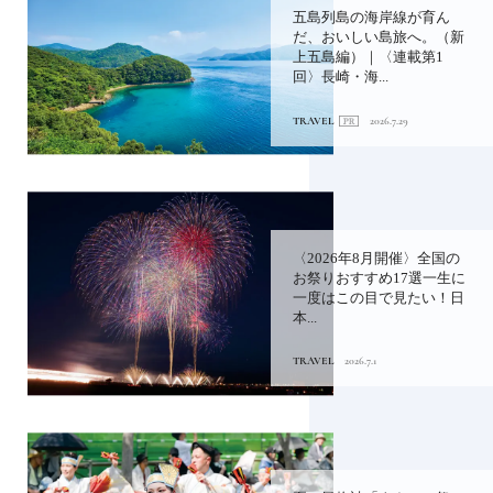
五島列島の海岸線が育ん
だ、おいしい島旅へ。（新
上五島編）｜〈連載第1
回〉長崎・海...
TRAVEL
2026.7.29
〈2026年8月開催〉全国の
お祭りおすすめ17選一生に
一度はこの目で見たい！日
本...
TRAVEL
2026.7.1