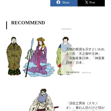
RECOMMEND
万物の根源を示すといわれ
る三柱「天之御中主神」
「高御産巣日神」「神産巣
日神」日本...
TRADITION
2020.11.24
「須佐之男命（スサノ
オ）」暴れん坊だけど頭が