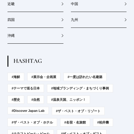
近畿
中国
四国
九州
沖縄
H
A
S
H
T
A
G
#海鮮
#展示会・企画展
#一度は訪れたい名建築
#テーマで巡る日本
#地域ブランディング・まちづくり事例
#歴史
#自然
#温泉天国、ニッポン！
#Discover Japan Lab
#ザ・ベスト・オブ・リゾート
#ザ・ベスト・オブ・ホテル
#名宿・名旅館
#柏井壽
#クラフトビール・ビール
#ザ・ベスト・オブ・ギフト