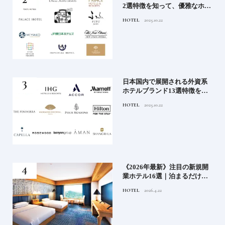
たい
2選特徴を知って、優雅なホテ
ルステイを満喫｜ホテルブラ
HOTEL
2025.10.22
ンド大解剖①
」実
日本国内で展開される外資系
の実
ホテルブランド13選特徴を知
ら知
って、優雅なホテルステイを
HOTEL
2025.10.22
神様
満喫｜ホテルブランド大解剖
⑦
い神
《2026年最新》注目の新規開
参拝
業ホテル16選｜泊まるだけで
特別！デザインが素敵なホテ
HOTEL
2026.4.22
ル