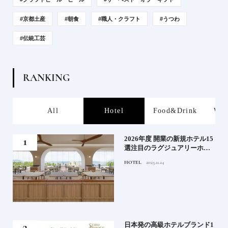
#京都土産
#朝食
#職人・クラフト
#うつわ
#伝統工芸
R
A
N
K
I
N
G
s
All
Hotel
Food&Drink
Wor
たい
2026年度 開業の新規ホテル15
行く
選注目のラグジュアリーホテ
ルや大都市の拠点となるシテ
HOTEL
2025.11.24
ィホテルまでご紹介【前編】
蒸留
日本発の高級ホテルブランド1