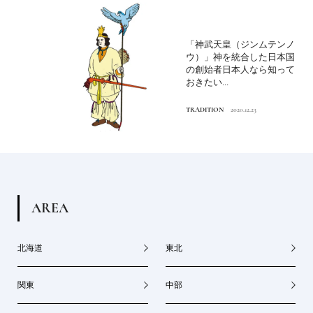
「神武天皇（ジンムテンノ
ウ）」神を統合した日本国
の創始者日本人なら知って
おきたい...
TRADITION
2020.12.23
A
R
E
A
北海道
東北
関東
中部