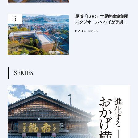
蒸留
尾道「LOG」世界的建築集団
たい
スタジオ・ムンバイが手掛け
た新空間 ～前編～
HOTEL
2019.4.6
S
E
R
I
E
S