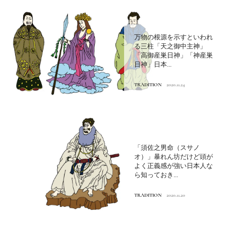
万物の根源を示すといわれ
る三柱「天之御中主神」
「高御産巣日神」「神産巣
日神」日本...
TRADITION
2020.11.24
「須佐之男命（スサノ
オ）」暴れん坊だけど頭が
よく正義感が強い日本人な
ら知っておき...
TRADITION
2020.11.20