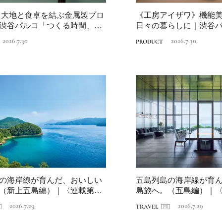
io》大地と食卓を結ぶ金属製プロ
《工房アイザワ》機能
渋谷パルコ「つくる時間、食
日々の暮らしに｜渋谷
時間、食べる時...
2026.7.30
2026.7.30
PRODUCT
日本の都市は緑地が
い？都市開発のキーは
化”にあり！｜みどり
2025.4.21
INFORMATION
るまちづくり①
の海岸線が育んだ、おいしい
五島列島の海岸線が育
（新上五島編）｜〈連載第1
島旅へ。（五島編）｜〈
海...
崎・海道を...
2026.7.29
2026.7.29
TRAVEL
MEMU EARTH HOT