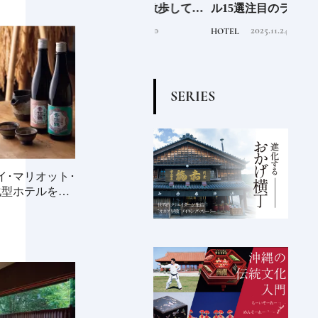
先進
る》森の中を散歩してい
ル15選注目のラグジュア
「山
垢な
るような図書空間
リーホテルや大都市の拠
2022.6.30
2025.11.24
TRAVEL
HOTEL
FOOD
る一
点となるシティホテルま
でご紹介【後編】
S
E
R
I
E
S
イ･マリオット･
化型ホテルを拠