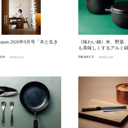
er Japan 2026年9月号「木と生き
《味わい鍋》米、野菜
Ento ＜エントウ＞ 
も美味しくするアルミ
地球と人が循環する
ルコ「つくる...
来の島の観光拠点〈
2026.7.31
2026.7.30
2021.8.29
ION
PRODUCT
HOTEL
編〉
《うめきた公園》大
自然と人をつなぐラ
スケープが誕生
2022.6.11
TRAVEL