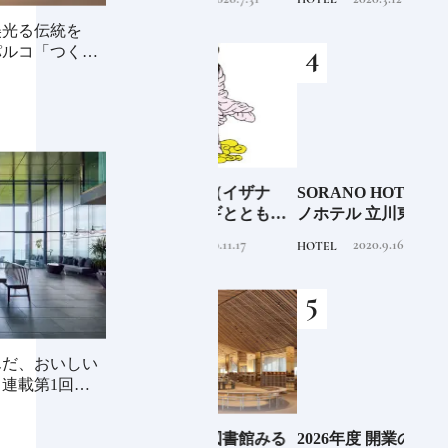
美光る伝統を
パルコ「つくる
少な
「伊邪那美神（イザナ
SORANO HOTEL ｜ソラ
銀座
“緑
ミ）」イザナギとともに
ノホテル 立川東京駅から
岸 
のあ
多くの神様を生み出す日
40分で行けるリゾートへ
を変え
2020.11.17
2020.9.16
TRADITION
HOTEL
FOOD
本人なら知っておきたい
【前編】
は？
ニッポンの神様名鑑
続け
んだ、おいしい
連載第1回〉長
EL
《那須塩原市図書館みる
2026年度 開業の新規ホテ
料理