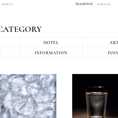
をたどる旅
2026.7.1
2026.6.25
TRADITION
CATEGORY
HOTEL
AR
N
INFORMATION
FOO