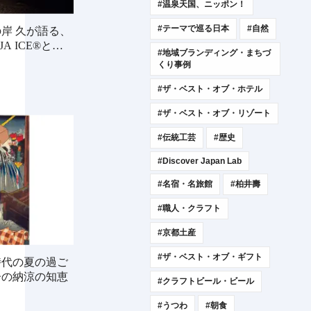
#温泉天国、ニッポン！
#テーマで巡る日本
#自然
岸 久が語る、
A ICE®と
#地域ブランディング・まちづ
くり事例
#ザ・ベスト・オブ・ホテル
#ザ・ベスト・オブ・リゾート
#伝統工芸
#歴史
#Discover Japan Lab
#名宿・名旅館
#柏井壽
#職人・クラフト
#京都土産
#ザ・ベスト・オブ・ギフト
時代の夏の過ご
子の納涼の知恵
#クラフトビール・ビール
#うつわ
#朝食