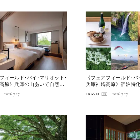
／メムアースホテル
的な建築と十勝の無
2021.11.14
HOTEL
る自然を原体験でき
棟貸しホテル
フィールド･バイ･マリオット･
《フェアフィールド･バ
高原》兵庫の山あいで自然と
兵庫神鍋高原》宿泊特
.
点に、神...
2026.7.27
2026.7.27
TRAVEL