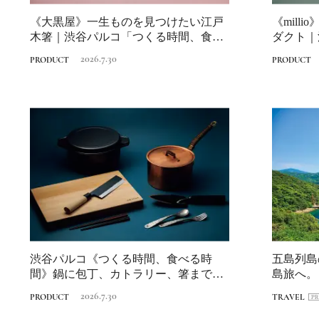
《大黒屋》一生ものを見つけたい江戸
《mill
木箸｜渋谷パルコ「つくる時間、食べ
ダクト｜
る時間」
べる...
2026.7.30
PRODUCT
PRODUCT
渋谷パルコ《つくる時間、食べる時
五島列島
間》鍋に包丁、カトラリー、箸まで…
島旅へ。
食を彩る暮らし...
回〉長崎・
2026.7.30
PRODUCT
TRAVEL