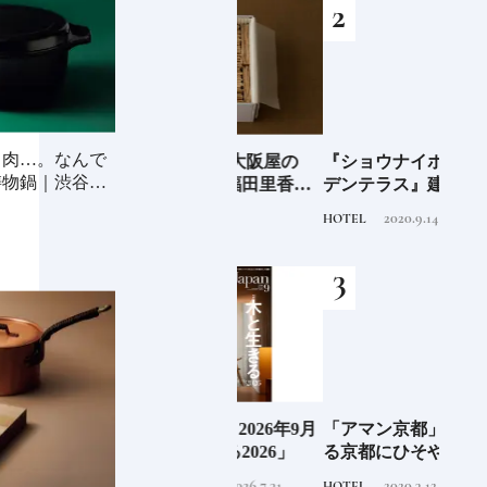
、肉…。なんで
海士町
青森県弘前市 大阪屋の
『ショウナイホテル スイ
料理
鋳物鍋｜渋谷パ
、未
「竹流し」《福田里香の
デンテラス』建築家・坂
「一
前
民芸お菓子巡礼》
茂が手掛ける新しい庄内
2024.8.25
2020.9.14
FOOD
HOTEL
FOOD
の街づくりのシンボル
阪に
Discover Japan 2026年9月
「アマン京都」知られざ
ご当
ンド
号「木と生きる2026」
る京都にひそやかに息づ
ー究
くリゾート
せ！
2026.7.31
2020.3.12
INFORMATION
HOTEL
FOOD