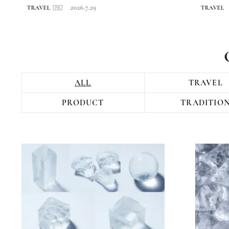
回〉長崎・海...
日本...
2026.7.29
TRAVEL
TRAVEL
ALL
TRAVEL
PRODUCT
TRADITIO