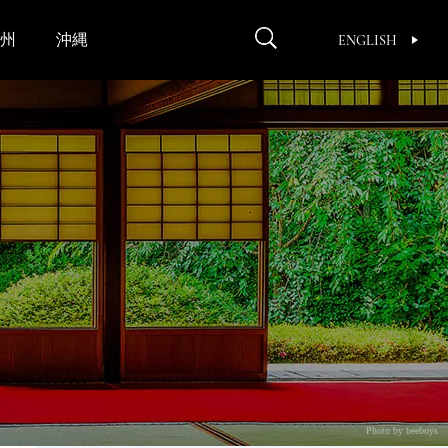
州
沖縄
ENGLISH
Photo by beeboys