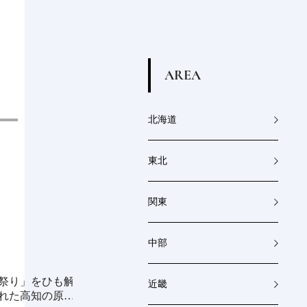
A
R
E
A
北海道
東北
関東
中部
祭り」をひも解
《millio》大地と食卓を結ぶ金属製プロ
近畿
れた高知の原点
ダクト｜渋谷パルコ「つくる時間、食