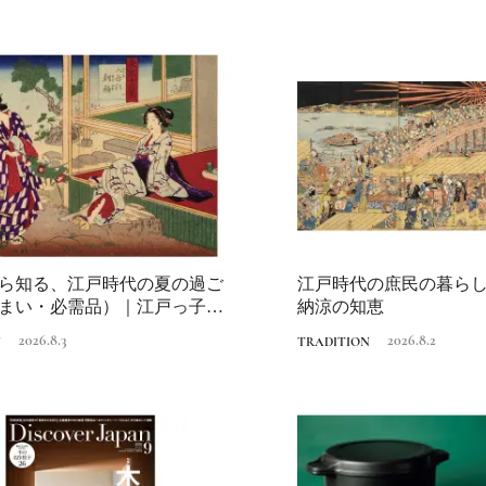
Traditi
ら知る、江戸時代の夏の過ご
江戸時代の庶民の暮ら
まい・必需品）｜江戸っ子の
納涼の知恵
恵
2026.8.3
2026.8.2
N
TRADITION
Discover Japan 202
号「木と生きる2026
2026.7.31
INFORMATION