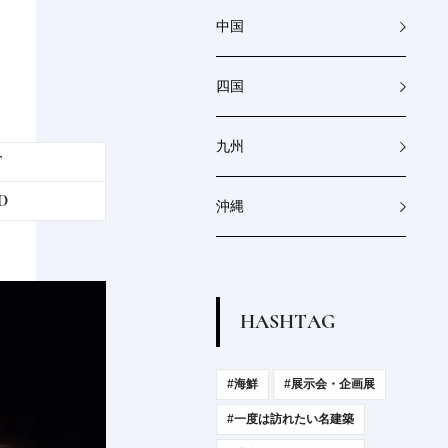
べる...
2026.7.30
PRODUCT
中国
四国
九州
T
D
沖縄
H
A
S
H
T
A
G
#海鮮
#展示会・企画展
#一度は訪れたい名建築