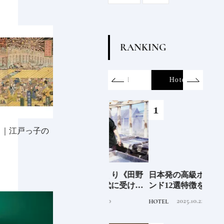
R
A
N
K
I
N
G
on
SDGs
All
Hotel
Food&Dri
し｜江戸っ子の
6年9月
新次元の塩づくり《田野
日本発の高級ホテルブラ
青森
」
屋塩二郎》現代に受け継
ンド12選特徴を知って、
「竹
がれる高知の“塩"スピリ
優雅なホテルステイを満
民芸
2025.7.30
2025.10.22
TRAVEL
HOTEL
FOOD
ット塩の道をゆく高知旅
喫｜ホテルブランド大解
｜中編
剖①