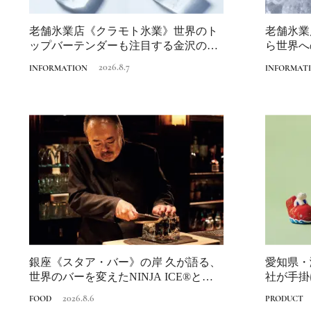
老舗氷業店《クラモト氷業》世界のト
老舗氷業
ップバーテンダーも注目する金沢の氷
ら世界へ
ができるまで
2026.8.7
INFORMATION
INFORMAT
銀座《スタア・バー》の岸 久が語る、
愛知県・
世界のバーを変えたNINJA ICE®と
社が手掛
は？...
に寄り添う
2026.8.6
FOOD
PRODUCT