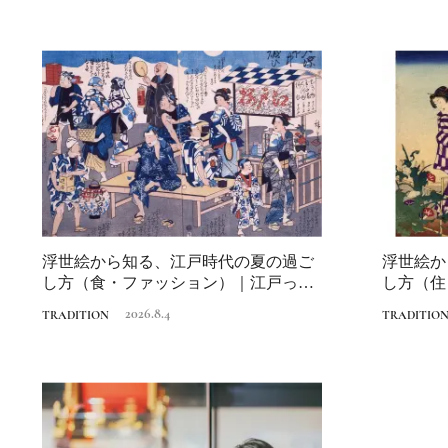
浮世絵から知る、江戸時代の夏の過ご
浮世絵か
し方（食・ファッション）｜江戸っ子
し方（住
の納涼の知恵
納涼の知
2026.8.4
TRADITION
TRADITIO