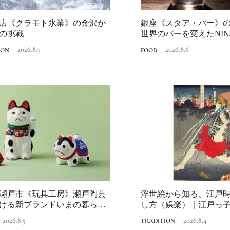
店《クラモト氷業》の金沢か
銀座《スタア・バー》の
の挑戦
世界のバーを変えたNINJ
は？...
2026.8.7
2026.8.6
ION
FOOD
瀬戸市《玩具工房》瀬戸陶芸
浮世絵から知る、江戸
ける新ブランドいまの暮らし
し方（娯楽）｜江戸っ
、...
2026.8.5
2026.8.4
TRADITION