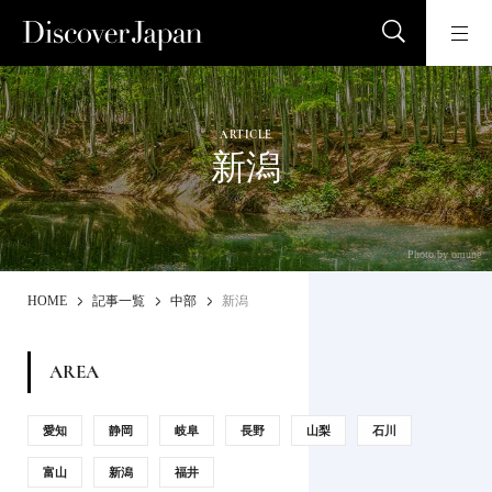
ARTICLE
新潟
Photo by omune
HOME
記事一覧
中部
新潟
AREA
愛知
静岡
岐阜
長野
山梨
石川
富山
新潟
福井