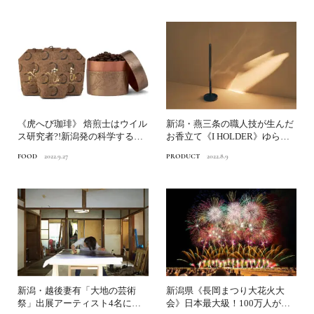
《虎へび珈琲》 焙煎士はウイル
新潟・燕三条の職人技が生んだ
ス研究者?!新潟発の科学するコ
お香立て《I HOLDER》ゆらめ
ーヒーブランド
く煙の美しさに見惚...
FOOD
2022.9.27
PRODUCT
2022.8.9
新潟・越後妻有「大地の芸術
新潟県《長岡まつり大花火大
祭」出展アーティスト4名に聞
会》日本最大級！100万人が感