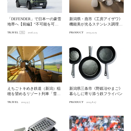
「DEFENDER」で日本一の豪雪
新潟県・燕市《工房アイザワ》
地帯へ【前編】“不可能を可能
機能美が光るステンレス調理器
にする”不屈の精神...
具「パセリシリーズ」の魅...
TRAVEL
2026.2.13
PRODUCT
2025.12.19
えちごトキめき鉄道（新潟）稲
新潟県三条市《野鍛冶やまご》
穂を望めるリゾート列車「雪月
暮らしに寄り添う鉄フライパン
花」｜松井玲奈がデザイン...
TRAVEL
2025.9.7
PRODUCT
2025.8.27