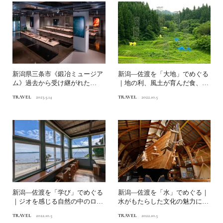
新潟県三条市《鍛冶ミュージア
新潟―佐渡を「大地」でめぐる
ム》過去から受け継がれた
｜地の利、風土が育んだ食、産
「今」を展示し、伝統を未来
業、アート
TRAVEL
2023.5.14
TRAVEL
2022.10.5
へ...
新潟―佐渡を「学び」でめぐる
新潟―佐渡を「水」でめぐる｜
｜ジオを感じる自然の中のロン
水がもたらした文化の魅力に触
グステイ
れる
TRAVEL
2022.10.5
TRAVEL
2022.10.5