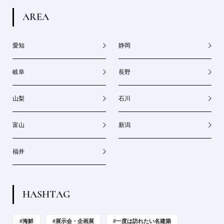
A
R
E
A
愛知
静岡
岐阜
長野
山梨
石川
富山
新潟
福井
H
A
S
H
T
A
G
#海鮮
#展示会・企画展
#一度は訪れたい名建築