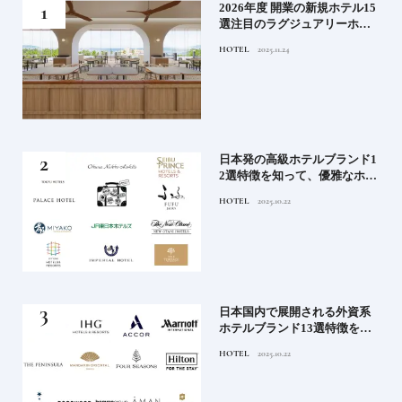
たい
2026年度 開業の新規ホテル15
行く
選注目のラグジュアリーホテ
ルや大都市の拠点となるシテ
HOTEL
2025.11.24
ィホテルまでご紹介【前編】
蒸留
日本発の高級ホテルブランド1
たい
2選特徴を知って、優雅なホテ
ルステイを満喫｜ホテルブラ
HOTEL
2025.10.22
ンド大解剖①
」実
日本国内で展開される外資系
の実
ホテルブランド13選特徴を知
ら知
って、優雅なホテルステイを
HOTEL
2025.10.22
神様
満喫｜ホテルブランド大解剖
⑦