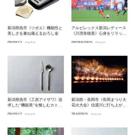
新潟県燕市《ツボエ》機能性と
アルビレックス新潟レディース
美しさを兼ね備えるおろし金
《川澄奈穂美》心身をリラック
スさせる「香り」とは？｜...
PRODUCT
2025.8.27
INFORMATION
2025.5.20
新潟県燕市《工房アイザワ》追
新潟県・長岡市《長岡まつり大
求した“機能美”を愉しむカトラ
花火大会》信濃川に打ち上がる
リー
平和への祈り｜一生に一度...
PRODUCT
2025.3.10
TRADITION
2024.7.24