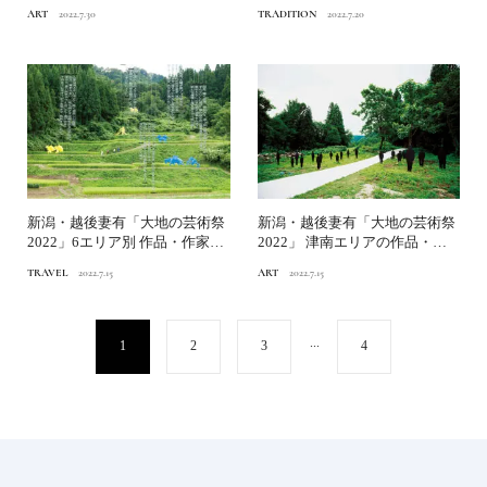
く作品に込めた思い
動する平和と復興のシンボ...
ART
2022.7.30
TRADITION
2022.7.20
新潟・越後妻有「大地の芸術祭
新潟・越後妻有「大地の芸術祭
2022」6エリア別 作品・作家見
2022」 津南エリアの作品・作
どころガイド
家マップ｜後編
TRAVEL
2022.7.15
ART
2022.7.15
...
1
2
3
4