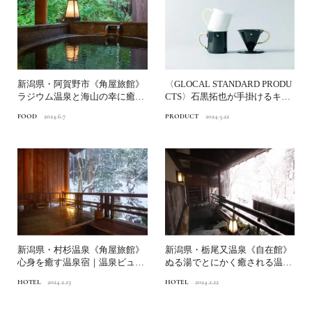
新潟県・阿賀野市《角屋旅館》
〈GLOCAL STANDARD PRODU
ラジウム温泉と海山の幸に癒さ
CTS〉石黒拓也が手掛けるキャ
れる｜北陸の名宿⑦
ンプの...
FOOD
2024.6.7
PRODUCT
2024.5.22
新潟県・村杉温泉《角屋旅館》
新潟県・栃尾又温泉《自在館》
心身を癒す温泉宿｜温泉ビュー
ぬる湯でとにかく癒される温泉
ティ研究家・石井宏子が選...
宿｜温泉ビューティ研究家...
HOTEL
2024.2.23
HOTEL
2024.2.22