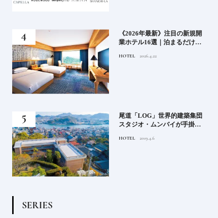
い神
《2026年最新》注目の新規開
参拝
業ホテル16選｜泊まるだけで
特別！デザインが素敵なホテ
HOTEL
2026.4.22
ル
蒸留
尾道「LOG」世界的建築集団
たい
スタジオ・ムンバイが手掛け
た新空間 ～前編～
HOTEL
2019.4.6
S
E
R
I
E
S