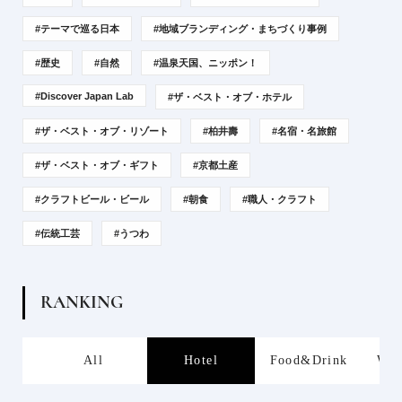
#テーマで巡る日本
#地域ブランディング・まちづくり事例
#歴史
#自然
#温泉天国、ニッポン！
#Discover Japan Lab
#ザ・ベスト・オブ・ホテル
#ザ・ベスト・オブ・リゾート
#柏井壽
#名宿・名旅館
#ザ・ベスト・オブ・ギフト
#京都土産
#クラフトビール・ビール
#朝食
#職人・クラフト
#伝統工芸
#うつわ
R
A
N
K
I
N
G
s
All
Hotel
Food&Drink
Wor