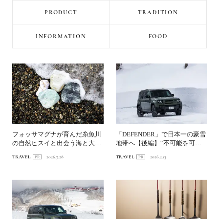
PRODUCT
TRADITION
INFORMATION
FOOD
フォッサマグナが育んだ糸魚川
「DEFENDER」で日本一の豪雪
の自然ヒスイと出会う海と大地
地帯へ【後編】“不可能を可能
の旅へ
にする”不屈の精神...
TRAVEL
2026.7.28
TRAVEL
2026.2.13