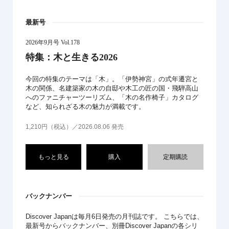
最新号
2026年9月号 Vol.178
特集：木と生きる2026
今回の特集のテーマは「木」。「伊勢神宮」の式年遷宮と
木の関係、名建築家の木の自邸や木工の匠の国・飛騨高山
へのファニチャーツーリズム、「木の名作椅子」カタログ
など、知られざる木の魅力が満載です。
1,210円（税込）／2026.08.06 発売
もっと見る
購入
定期購読
バックナンバー
Discover Japanは毎月6日発売の月刊誌です。 こちらでは、
最新号からバックナンバー、別冊Discover Japanの各シリ