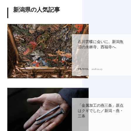
新潟県の人気記事
石川雲蝶に会いに、新潟魚
沼の永林寺、西福寺へ
TRAVEL
2018.10.19
「金属加工の燕三条」原点
はクギでした／新潟・燕・
三条