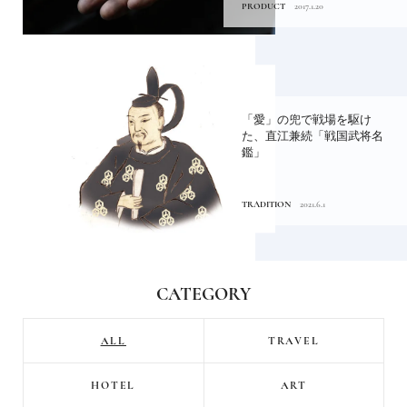
PRODUCT
2017.1.20
「愛」の兜で戦場を駆け
た、直江兼続「戦国武将名
鑑」
TRADITION
2021.6.1
CATEGORY
ALL
TRAVEL
HOTEL
ART