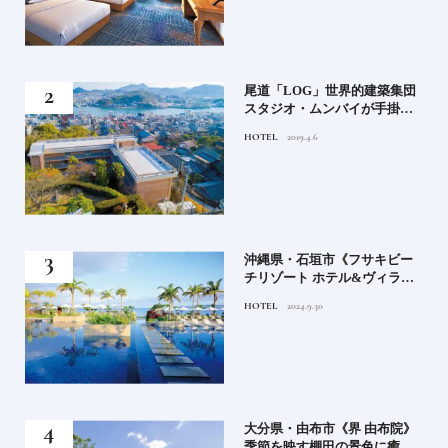
」占
尾道「LOG」世界的建築集団
る氏
スタジオ・ムンバイが手掛け
てお
た新空間 ～前編～
HOTEL
2019.4.6
鑑
）」
沖縄県・石垣市《フサキビー
正義
チリゾート ホテル&ヴィラ
てお
ズ》石垣島のビーチリゾート
HOTEL
2024.9.30
鑑
でゆるりと島時間を楽しむ
房》
大分県・由布市《界 由布院》
ブラ
季節を映す棚田の景色に癒さ