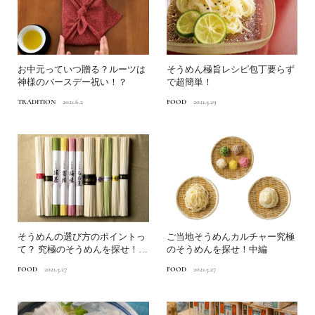
お中元っていつ贈る？ルーツは
そうめん極旨レシピ包丁要らず
神様のバースデー祝い！？
で超簡単！
TRADITION
2021.6.2
FOOD
2021.5.29
そうめんの選び方のポイントっ
ご当地そうめんカルチャー究極
て？ 究極のそうめんを探せ！前
のそうめんを探せ！中編
編
FOOD
2021.5.27
FOOD
2021.5.27