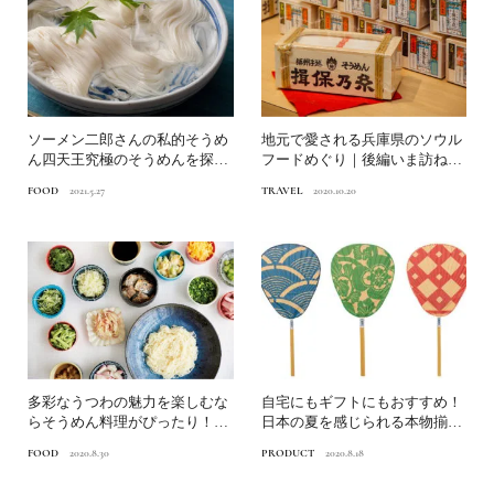
ソーメン二郎さんの私的そうめ
地元で愛される兵庫県のソウル
ん四天王究極のそうめんを探
フードめぐり｜後編いま訪ねた
せ！後編
いせとうち
FOOD
2021.5.27
TRAVEL
2020.10.20
多彩なうつわの魅力を楽しむな
自宅にもギフトにもおすすめ！
らそうめん料理がぴったり！う
日本の夏を感じられる本物揃っ
つわで料理を楽しくするも...
てます
FOOD
2020.8.30
PRODUCT
2020.8.18