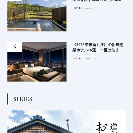
添
れる由布院の湯宿
HOTEL
2022.10.6
業》
《2026年最新》注目の新規開
ーも
業ホテル16選｜一度は泊まり
るま
たい都市型のラグジュアリー
HOTEL
2026.4.22
ホテル
S
E
R
I
E
S