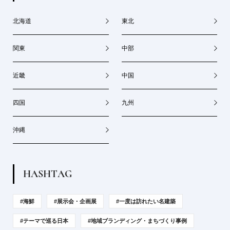
北海道
東北
関東
中部
近畿
中国
四国
九州
沖縄
H
A
S
H
T
A
G
#海鮮
#展示会・企画展
#一度は訪れたい名建築
#テーマで巡る日本
#地域ブランディング・まちづくり事例