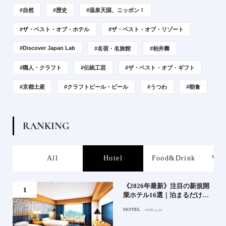
#自然
#歴史
#温泉天国、ニッポン！
#ザ・ベスト・オブ・ホテル
#ザ・ベスト・オブ・リゾート
#Discover Japan Lab
#名宿・名旅館
#柏井壽
#職人・クラフト
#伝統工芸
#ザ・ベスト・オブ・ギフト
#京都土産
#クラフトビール・ビール
#うつわ
#朝食
R
A
N
K
I
N
G
s
All
Hotel
Food&Drink
Wor
業》
《2026年最新》注目の新規開
業ホテル16選｜泊まるだけで
特別！デザインが素敵なホテ
HOTEL
2026.4.22
ル