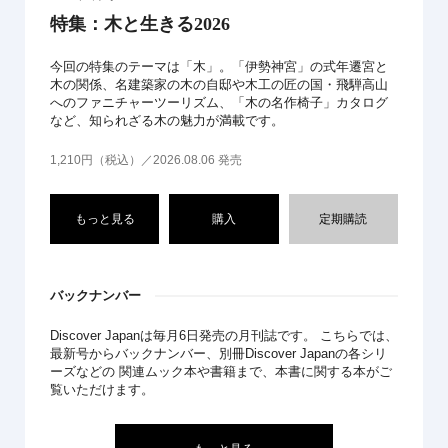
特集：木と生きる2026
今回の特集のテーマは「木」。「伊勢神宮」の式年遷宮と
木の関係、名建築家の木の自邸や木工の匠の国・飛騨高山
へのファニチャーツーリズム、「木の名作椅子」カタログ
など、知られざる木の魅力が満載です。
1,210円（税込）／2026.08.06 発売
もっと見る
購入
定期購読
バックナンバー
Discover Japanは毎月6日発売の月刊誌です。 こちらでは、
最新号からバックナンバー、別冊Discover Japanの各シリ
ーズなどの 関連ムック本や書籍まで、本書に関する本がご
覧いただけます。