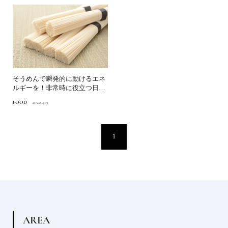
そうめんで瞬発的に動けるエネ
ルギーを！非常時に役立つ日本
の食の知恵 第3回
FOOD
2020.4.9
1
A
R
E
A