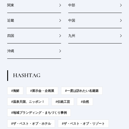
関東
中部
近畿
中国
四国
九州
沖縄
H
A
S
H
T
A
G
#海鮮
#展示会・企画展
#一度は訪れたい名建築
#温泉天国、ニッポン！
#伝統工芸
#自然
#地域ブランディング・まちづくり事例
#ザ・ベスト・オブ・ホテル
#ザ・ベスト・オブ・リゾート