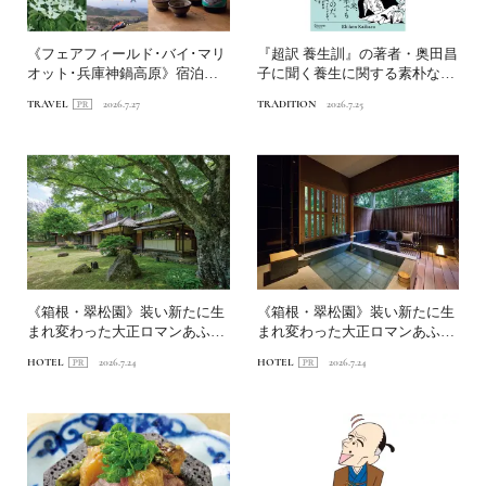
《フェアフィールド･バイ･マリ
『超訳 養生訓』の著者・奥田昌
オット･兵庫神鍋高原》宿泊特
子に聞く養生に関する素朴な疑
化型ホテルを拠点に、神...
問Q&A
TRAVEL
2026.7.27
TRADITION
2026.7.25
《箱根・翠松園》装い新たに生
《箱根・翠松園》装い新たに生
まれ変わった大正ロマンあふれ
まれ変わった大正ロマンあふれ
る文化財の宿へ。前編｜新...
る文化財の宿へ。中編｜客...
HOTEL
2026.7.24
HOTEL
2026.7.24