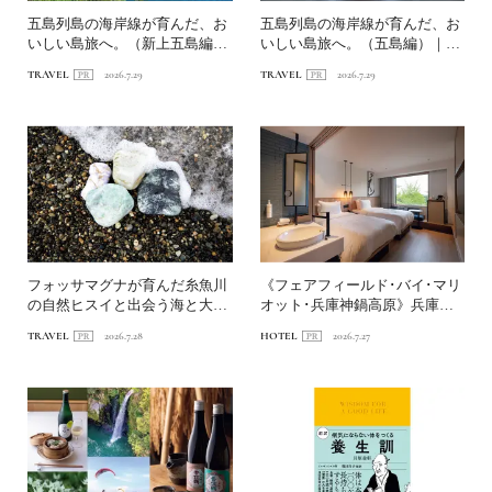
五島列島の海岸線が育んだ、お
五島列島の海岸線が育んだ、お
いしい島旅へ。（新上五島編）
いしい島旅へ。（五島編）｜
｜〈連載第1回〉長崎・海...
〈連載第1回〉長崎・海道を...
TRAVEL
2026.7.29
TRAVEL
2026.7.29
フォッサマグナが育んだ糸魚川
《フェアフィールド･バイ･マリ
の自然ヒスイと出会う海と大地
オット･兵庫神鍋高原》兵庫の
の旅へ
山あいで自然と遊ぶホテ...
TRAVEL
2026.7.28
HOTEL
2026.7.27