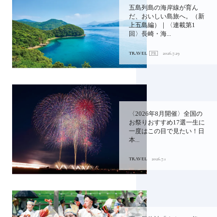
五島列島の海岸線が育ん
だ、おいしい島旅へ。（新
上五島編）｜〈連載第1
回〉長崎・海...
TRAVEL
2026.7.29
〈2026年8月開催〉全国の
お祭りおすすめ17選一生に
一度はこの目で見たい！日
本...
TRAVEL
2026.7.1