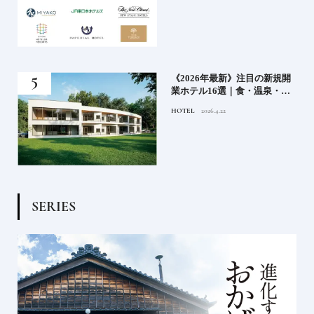
どち
《2026年最新》注目の新規開
ルー
業ホテル16選｜食・温泉・リ
ゾートの最前線
HOTEL
2026.4.22
S
E
R
I
E
S