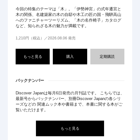
今回の特集のテーマは「木」。「伊勢神宮」の式年遷宮と
木の関係、名建築家の木の自邸や木工の匠の国・飛騨高山
へのファニチャーツーリズム、「木の名作椅子」カタログ
など、知られざる木の魅力が満載です。
1,210円（税込）／2026.08.06 発売
もっと見る
購入
定期購読
バックナンバー
Discover Japanは毎月6日発売の月刊誌です。 こちらでは、
最新号からバックナンバー、別冊Discover Japanの各シリ
ーズなどの 関連ムック本や書籍まで、本書に関する本がご
覧いただけます。
もっと見る