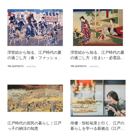
浮世絵から知る、江戸時代の夏
浮世絵から知る、江戸時代の夏
の過ごし方（食・ファッショ
の過ごし方（住まい・必需品）
ン）｜江戸っ子の納涼の知恵
｜江戸っ子の納涼の知恵
TRADITION
2026.8.4
TRADITION
2026.8.3
江戸時代の庶民の暮らし｜江戸
俳優・恒松祐里と行く、江戸の
っ子の納涼の知恵
暮らしを学べる新拠点《江戸東