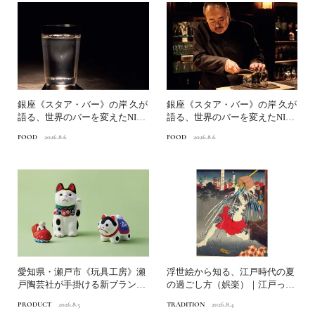
銀座《スタア・バー》の岸 久が
銀座《スタア・バー》の岸 久が
語る、世界のバーを変えたNINJ
語る、世界のバーを変えたNINJ
A ICE®とは？...
A ICE®とは？...
FOOD
2026.8.6
FOOD
2026.8.6
愛知県・瀬戸市《玩具工房》瀬
浮世絵から知る、江戸時代の夏
戸陶芸社が手掛ける新ブランド
の過ごし方（娯楽）｜江戸っ子
いまの暮らしに寄り添う、...
の納涼の知恵
PRODUCT
2026.8.5
TRADITION
2026.8.4