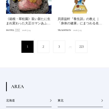
《箱根・翠松園》装い新たに生
貝原益軒『養生訓』の教え ｜
まれ変わった大正ロマンあふれ
「身体の健康」にまつわる名言
る文化財の宿へ。後編｜美...
6選
HOTEL
2026.7.24
TRADITION
2026.7.23
...
1
2
3
223
A
R
E
A
北海道
東北