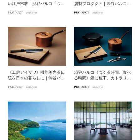
い江戸木箸｜渋谷パルコ「つく
属製プロダクト｜渋谷パルコ
る時間、食べる時間」
「つくる時間、食べる...
PRODUCT
2026.7.30
PRODUCT
2026.7.30
《工房アイザワ》機能美光る伝
渋谷パルコ《つくる時間、食べ
統を日々の暮らしに｜渋谷パル
る時間》鍋に包丁、カトラリ
コ「つくる時間、食べる時...
ー、箸まで…食を彩る暮らし...
PRODUCT
2026.7.30
PRODUCT
2026.7.30