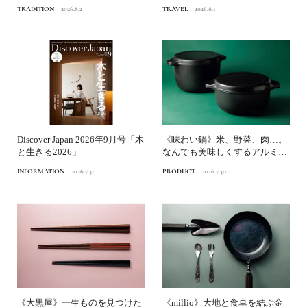
京博物館》へ
TRADITION
2026.8.2
TRAVEL
2026.8.1
Discover Japan 2026年9月号「木
《味わい鍋》米、野菜、肉…。
と生きる2026」
なんでも美味しくするアルミ鋳
物鍋｜渋谷パルコ「つくる...
INFORMATION
2026.7.31
PRODUCT
2026.7.30
《大黒屋》一生ものを見つけた
《millio》大地と食卓を結ぶ金