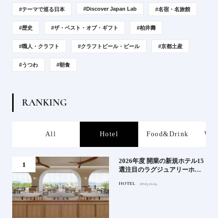
#Discover Japan Lab
#テーマで巡る日本
#名宿・名旅館
#歴史
#ザ・ベスト・オブ・ギフト
#柏井壽
#職人・クラフト
#クラフトビール・ビール
#京都土産
#うつわ
#朝食
R
A
N
K
I
N
G
s
All
Hotel
Food&Drink
Wor
る》
2026年度 開業の新規ホテル15
うな
選注目のラグジュアリーホテ
ルや大都市の拠点となるシテ
HOTEL
2025.11.24
ィホテルまでご紹介【前編】