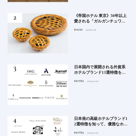
れる
《帝国ホテル 東京》50年以上
高御
愛される「ガルガンチュワ」
」日
のブルーベリーパイ｜一流ホ
FOOD
2026.6.16
ニッ
テルの美味しいスイーツ
《寒
日本国内で展開される外資系
ワー
ホテルブランド13選特徴を知
って、優雅なホテルステイを
HOTEL
2025.10.22
満喫｜ホテルブランド大解剖
⑦
ル15
日本発の高級ホテルブランド1
ホテ
2選特徴を知って、優雅なホテ
シテ
ルステイを満喫｜ホテルブラ
HOTEL
2025.10.22
編】
ンド大解剖①