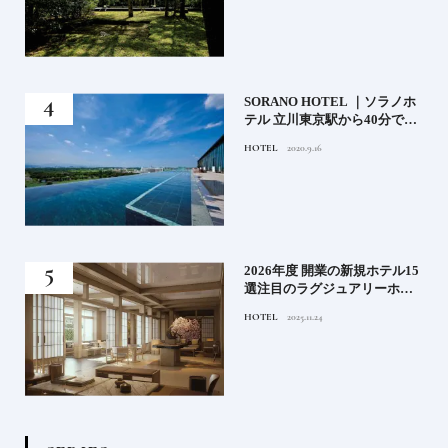
）」
SORANO HOTEL ｜ソラノホ
神様
テル 立川東京駅から40分で行
って
けるリゾートへ【前編】
HOTEL
2020.9.16
名鑑
る》
2026年度 開業の新規ホテル15
うな
選注目のラグジュアリーホテ
ルや大都市の拠点となるシテ
HOTEL
2025.11.24
ィホテルまでご紹介【後編】