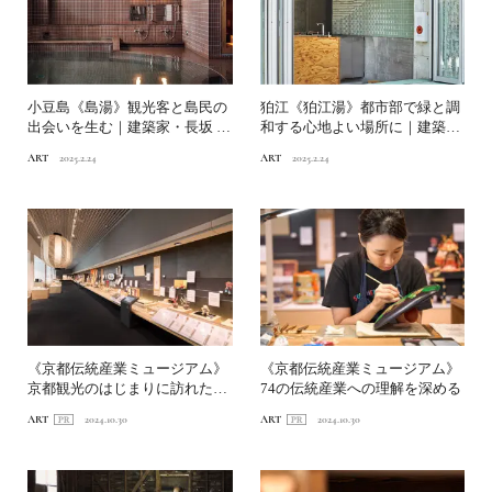
小豆島《島湯》観光客と島民の
狛江《狛江湯》都市部で緑と調
出会いを生む｜建築家・長坂 常
和する心地よい場所に｜建築
が考える、湯と建築。
家・長坂 常が考える、湯と...
ART
2025.2.24
ART
2025.2.24
《京都伝統産業ミュージアム》
《京都伝統産業ミュージアム》
京都観光のはじまりに訪れたい
74の伝統産業への理解を深める
理由とは？
ART
2024.10.30
ART
2024.10.30