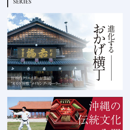
S
E
R
I
E
S