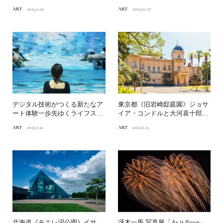
の新たな聖地が誕生！
トのミュ...
ART
2024.2.22
ART
2023.10.27
デジタル技術がつくる新たなア
東京都《旧岩崎邸庭園》ジョサ
ート体験一歩先ゆくライフスタ
イア・コンドルと大河喜十郎が
イルが見つかる100年後...
手掛けた、三菱財閥第三代...
ART
2023.7.22
ART
2023.6.15
北海道《モエレ沼公園》イサ
冴木一馬 写真展「As it flows」