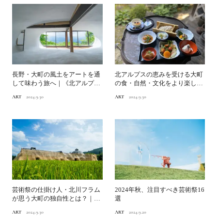
長野・大町の風土をアートを通
北アルプスの恵みを受ける大町
して味わう旅へ｜《北アルプス
の食・自然・文化をより楽しむ
国際芸術祭2024》...
5スポット｜《北アルプス...
ART
2024.9.30
ART
2024.9.30
芸術祭の仕掛け人・北川フラム
2024年秋、注目すべき芸術祭16
が思う大町の独自性とは？｜
選
《北アルプス 国際芸術祭...
ART
2024.9.30
ART
2024.9.20