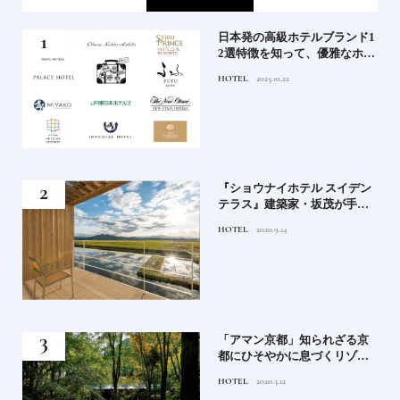
屋塩
日本発の高級ホテルブランド1
る高
2選特徴を知って、優雅なホテ
道を
ルステイを満喫｜ホテルブラ
HOTEL
2025.10.22
ンド大解剖①
竹流
『ショウナイホテル スイデン
菓子
テラス』建築家・坂茂が手掛
ける新しい庄内の街づくりの
HOTEL
2020.9.14
シンボル
月号
「アマン京都」知られざる京
都にひそやかに息づくリゾー
ト
HOTEL
2020.3.12