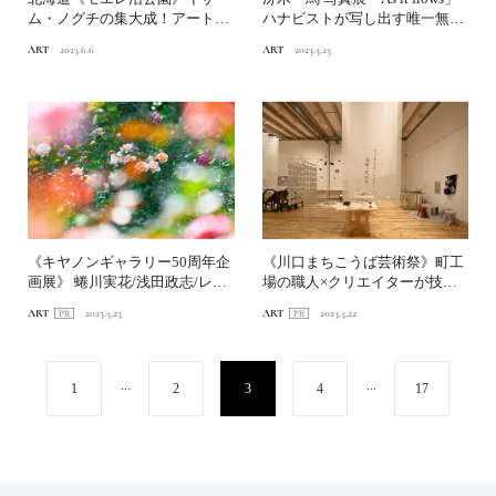
ム・ノグチの集大成！アート×
ハナビストが写し出す唯一無二
自然が融合した札幌市総合公...
の"花火の...
ART
2023.6.6
ART
2023.5.25
《キヤノンギャラリー50周年企
《川口まちこうば芸術祭》町工
画展》 蜷川実花/浅田政志/レス
場の職人×クリエイターが技術
リー・キー/柿本ケ...
とアイディアで磨き合う
ART
2023.5.23
ART
2023.5.22
...
...
1
2
3
4
17