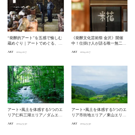
“発酵的アート”を五感で愉しむ
《発酵文化芸術祭 金沢》開催
蔵めぐり｜アートでめぐる、石
中！仕掛け人が語る唯一無二の
川・金沢の発酵文化
魅力とは？｜アートでめぐ...
ART
2024.10.7
ART
2024.10.7
アート×風土を体感する5つのエ
アート×風土を体感する5つのエ
リア仁科三湖エリア／ダムエリ
リア市街地エリア／東山エリア
ア／源流エリア｜《北ア...
｜《北アルプス 国際...
ART
2024.9.30
ART
2024.9.30