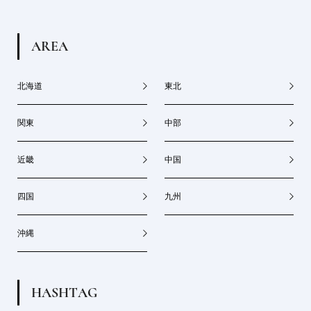
A
R
E
A
北海道
東北
関東
中部
近畿
中国
四国
九州
沖縄
H
A
S
H
T
A
G