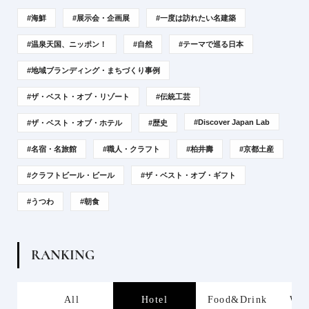
#海鮮
#展示会・企画展
#一度は訪れたい名建築
#温泉天国、ニッポン！
#自然
#テーマで巡る日本
#地域ブランディング・まちづくり事例
#ザ・ベスト・オブ・リゾート
#伝統工芸
#Discover Japan Lab
#ザ・ベスト・オブ・ホテル
#歴史
#名宿・名旅館
#職人・クラフト
#柏井壽
#京都土産
#クラフトビール・ビール
#ザ・ベスト・オブ・ギフト
#うつわ
#朝食
R
A
N
K
I
N
G
s
All
Hotel
Food&Drink
Wor