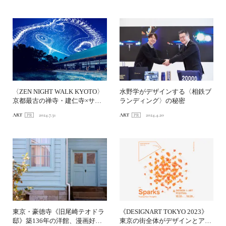
〈ZEN NIGHT WALK KYOTO〉
水野学がデザインする〈相鉄ブ
京都最古の禅寺・建仁寺×サウ
ランディング〉の秘密
ンドアー...
ART
2024.7.31
ART
2024.4.20
東京・豪徳寺《旧尾崎テオドラ
《DESIGNART TOKYO 2023》
邸》築136年の洋館、漫画好き
東京の街全体がデザインとアー