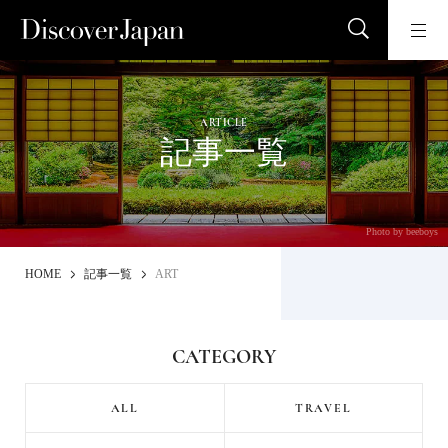
ARTICLE
記事一覧
Photo by beeboys
HOME
記事一覧
ART
CATEGORY
ALL
TRAVEL