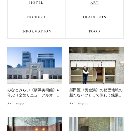
HOTEL
ART
PRODUCT
TRADITION
INFORMATION
FOOD
みなとみらい《横浜美術館》4
墨田区《黄金湯》の秘密地域の
年ぶり全館リニューアルオープ
新たなハブとして賑わう銭湯｜
ン！記念展「おかえり、ヨ...
建築家・長坂 常が考える...
ART
2025.3.1
ART
2025.2.24