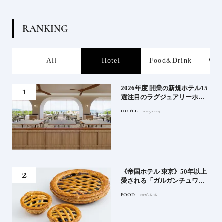
R
A
N
K
I
N
G
s
All
Hotel
Food&Drink
Wor
る》
2026年度 開業の新規ホテル15
うな
選注目のラグジュアリーホテ
ルや大都市の拠点となるシテ
HOTEL
2025.11.24
ィホテルまでご紹介【前編】
れる
《帝国ホテル 東京》50年以上
高御
愛される「ガルガンチュワ」
」日
のブルーベリーパイ｜一流ホ
FOOD
2026.6.16
ニッ
テルの美味しいスイーツ