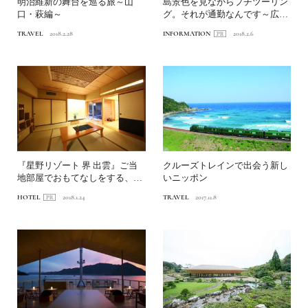
明治維新の舞台を巡る旅～山
島景色を見ながらプチツーリン
口・萩編～
グ。それが通勤なんです～広
島・尾道でリモートワーク～
TRAVEL
2018.2.28
INFORMATION
2018.2.6
『星野リゾート 界 出雲』ご当
クルーズトレインで出会う新し
地部屋でおもてなしをする、上
いニッポン
質な温泉旅館
HOTEL
2018.1.24
TRAVEL
2017.11.8