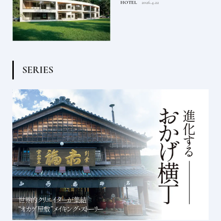
HOTEL
2026.4.22
S
E
R
I
E
S