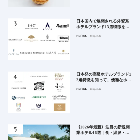
《寒
日本国内で展開される外資系
ワー
ホテルブランド13選特徴を知
って、優雅なホテルステイを
HOTEL
2025.10.22
満喫｜ホテルブランド大解剖
⑦
ル15
日本発の高級ホテルブランド1
ホテ
2選特徴を知って、優雅なホテ
シテ
ルステイを満喫｜ホテルブラ
HOTEL
2025.10.22
編】
ンド大解剖①
どち
《2026年最新》注目の新規開
ルー
業ホテル16選｜食・温泉・リ
ゾートの最前線