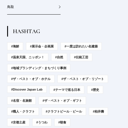
鳥取
H
A
S
H
T
A
G
#海鮮
#展示会・企画展
#一度は訪れたい名建築
#温泉天国、ニッポン！
#自然
#伝統工芸
#地域ブランディング・まちづくり事例
#ザ・ベスト・オブ・ホテル
#ザ・ベスト・オブ・リゾート
#Discover Japan Lab
#テーマで巡る日本
#歴史
#名宿・名旅館
#ザ・ベスト・オブ・ギフト
#職人・クラフト
#クラフトビール・ビール
#柏井壽
#京都土産
#うつわ
#朝食