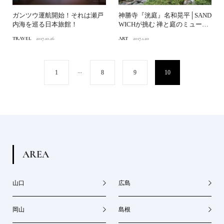
ガンツウ運航開始！それは瀬戸
神勝寺『洸庭』名和晃平│SAND
内海を巡る日本旅館！
WICHが挑む 禅と庭のミュージ
アム
TRAVEL
2017.10.26
ART
2017.1.20
...
1
8
9
10
A
R
E
A
山口
広島
岡山
島根