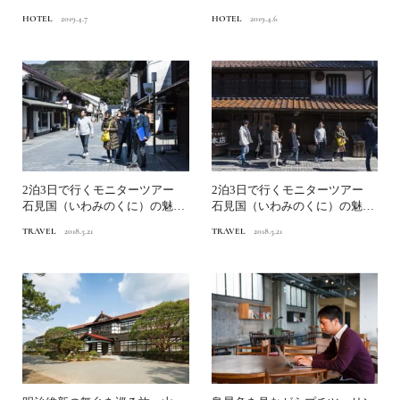
空間～後編～
空間 ～前編～
HOTEL
2019.4.7
HOTEL
2019.4.6
2泊3日で行くモニターツアー
2泊3日で行くモニターツアー
石見国（いわみのくに）の魅力
石見国（いわみのくに）の魅力
発見記 【後編】
発見記 【前編】
TRAVEL
2018.5.21
TRAVEL
2018.5.21