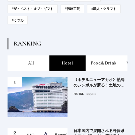
#ザ・ベスト・オブ・ギフト
#伝統工芸
#職人・クラフト
#うつわ
R
A
N
K
I
N
G
s
All
Hotel
Food&Drink
Wor
、か
《ホテルニューアカオ》熱海
武将
のシンボルが蘇る！土地の歴
史を語る絶景宿がオープン
HOTEL
2023.8.11
｜2
日本国内で展開される外資系