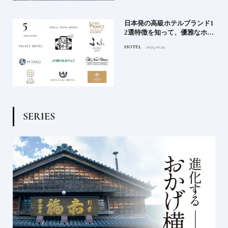
）で
日本発の高級ホテルブランド1
後
2選特徴を知って、優雅なホテ
ルステイを満喫｜ホテルブラ
HOTEL
2025.10.22
ンド大解剖①
S
E
R
I
E
S