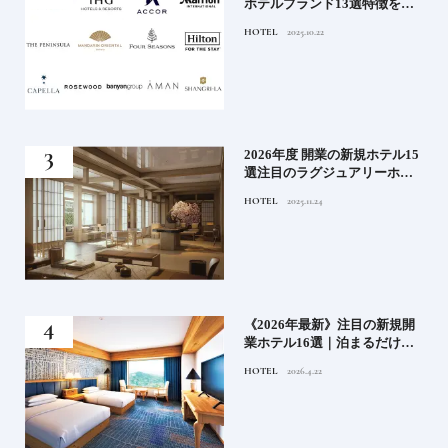
史
ホテルブランド13選特徴を知
って、優雅なホテルステイを
HOTEL
2025.10.22
満喫｜ホテルブランド大解剖
⑦
！密
2026年度 開業の新規ホテル15
選注目のラグジュアリーホテ
ルや大都市の拠点となるシテ
HOTEL
2025.11.24
ィホテルまでご紹介【後編】
た
《2026年最新》注目の新規開
たい
業ホテル16選｜泊まるだけで
特別！デザインが素敵なホテ
HOTEL
2026.4.22
ル