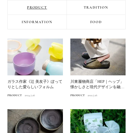
PRODUCT
TRADITION
INFORMATION
FOOD
ガラス作家《辻 美友子》ぽって
川東履物商店「HEP｜ヘップ」
りとした愛らしいフォルム
懐かしさと現代デザインを融合
させた”ヘップサンダル...
PRODUCT
2024.7.26
PRODUCT
2021.7.26