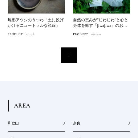
尾形アツシのうつわ「土に投げ
自然の恵みが"じわじわ"と心と
かけるニュートラルな視線」
身体を癒す「jiwajiwa」のお風
呂のハー...
PRODUCT
2021.3.6
PRODUCT
2020.9.11
1
A
R
E
A
和歌山
奈良