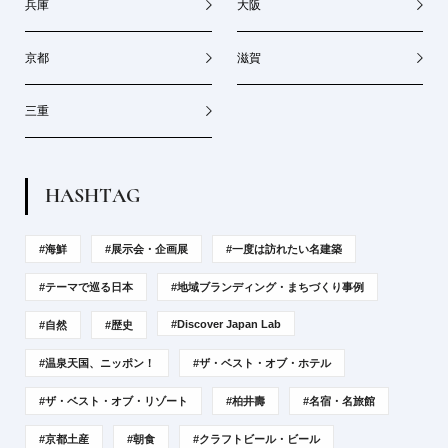
兵庫
大阪
京都
滋賀
三重
H
A
S
H
T
A
G
#海鮮
#展示会・企画展
#一度は訪れたい名建築
#テーマで巡る日本
#地域ブランディング・まちづくり事例
#Discover Japan Lab
#自然
#歴史
#温泉天国、ニッポン！
#ザ・ベスト・オブ・ホテル
#ザ・ベスト・オブ・リゾート
#柏井壽
#名宿・名旅館
#京都土産
#朝食
#クラフトビール・ビール