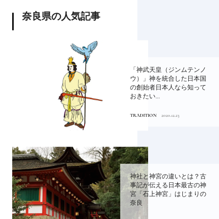
奈良県の人気記事
「神武天皇（ジンムテンノ
ウ）」神を統合した日本国
の創始者日本人なら知って
おきたい...
TRADITION
2020.12.23
神社と神宮の違いとは？古
事記が伝える日本最古の神
宮「石上神宮」はじまりの
奈良