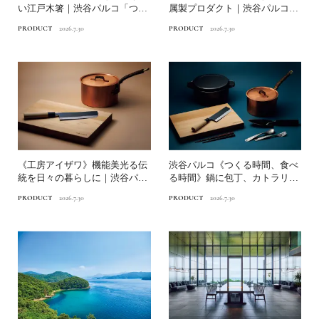
い江戸木箸｜渋谷パルコ「つく
属製プロダクト｜渋谷パルコ
る時間、食べる時間」
「つくる時間、食べる...
PRODUCT
2026.7.30
PRODUCT
2026.7.30
《工房アイザワ》機能美光る伝
渋谷パルコ《つくる時間、食べ
統を日々の暮らしに｜渋谷パル
る時間》鍋に包丁、カトラリ
コ「つくる時間、食べる時...
ー、箸まで…食を彩る暮らし...
PRODUCT
2026.7.30
PRODUCT
2026.7.30