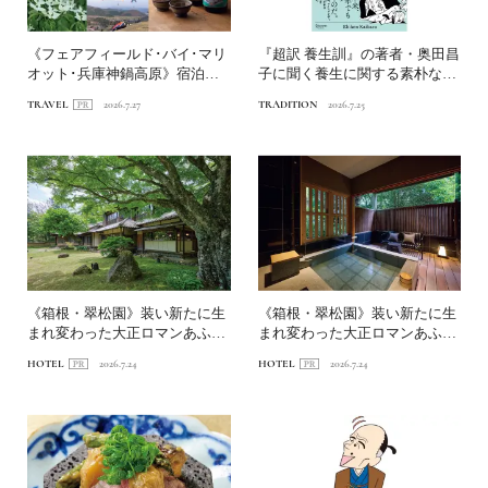
《フェアフィールド･バイ･マリ
『超訳 養生訓』の著者・奥田昌
オット･兵庫神鍋高原》宿泊特
子に聞く養生に関する素朴な疑
化型ホテルを拠点に、神...
問Q&A
TRAVEL
2026.7.27
TRADITION
2026.7.25
《箱根・翠松園》装い新たに生
《箱根・翠松園》装い新たに生
まれ変わった大正ロマンあふれ
まれ変わった大正ロマンあふれ
る文化財の宿へ。前編｜新...
る文化財の宿へ。中編｜客...
HOTEL
2026.7.24
HOTEL
2026.7.24