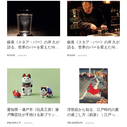
銀座《スタア・バー》の岸 久が
銀座《スタア・バー》の岸 久が
語る、世界のバーを変えたNINJ
語る、世界のバーを変えたNINJ
A ICE®とは？...
A ICE®とは？...
FOOD
2026.8.6
FOOD
2026.8.6
愛知県・瀬戸市《玩具工房》瀬
浮世絵から知る、江戸時代の夏
戸陶芸社が手掛ける新ブランド
の過ごし方（娯楽）｜江戸っ子
いまの暮らしに寄り添う、...
の納涼の知恵
PRODUCT
2026.8.5
TRADITION
2026.8.4