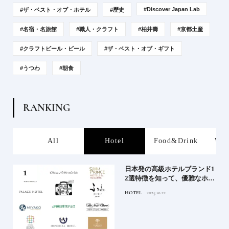
#Discover Japan Lab
#ザ・ベスト・オブ・ホテル
#歴史
#名宿・名旅館
#職人・クラフト
#柏井壽
#京都土産
#クラフトビール・ビール
#ザ・ベスト・オブ・ギフト
#うつわ
#朝食
R
A
N
K
I
N
G
s
All
Hotel
Food&Drink
Wor
屋塩
日本発の高級ホテルブランド1
る高
2選特徴を知って、優雅なホテ
道を
ルステイを満喫｜ホテルブラ
HOTEL
2025.10.22
ンド大解剖①