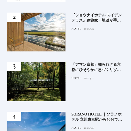
竹流
『ショウナイホテル スイデン
菓子
テラス』建築家・坂茂が手掛
ける新しい庄内の街づくりの
HOTEL
2020.9.14
シンボル
月号
「アマン京都」知られざる京
都にひそやかに息づくリゾー
ト
HOTEL
2020.3.12
）」
SORANO HOTEL ｜ソラノホ
神様
テル 立川東京駅から40分で行
って
けるリゾートへ【前編】
HOTEL
2020.9.16
名鑑