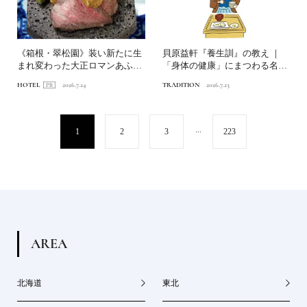
《箱根・翠松園》装い新たに生
貝原益軒『養生訓』の教え ｜
まれ変わった大正ロマンあふれ
「身体の健康」にまつわる名言
る文化財の宿へ。後編｜美...
6選
HOTEL
2026.7.24
TRADITION
2026.7.23
...
1
2
3
223
A
R
E
A
北海道
東北