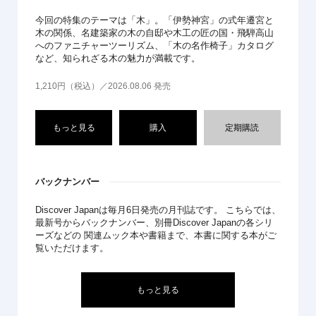
今回の特集のテーマは「木」。「伊勢神宮」の式年遷宮と
木の関係、名建築家の木の自邸や木工の匠の国・飛騨高山
へのファニチャーツーリズム、「木の名作椅子」カタログ
など、知られざる木の魅力が満載です。
1,210円（税込）／2026.08.06 発売
もっと見る
購入
定期購読
バックナンバー
Discover Japanは毎月6日発売の月刊誌です。 こちらでは、
最新号からバックナンバー、別冊Discover Japanの各シリ
ーズなどの 関連ムック本や書籍まで、本書に関する本がご
覧いただけます。
もっと見る