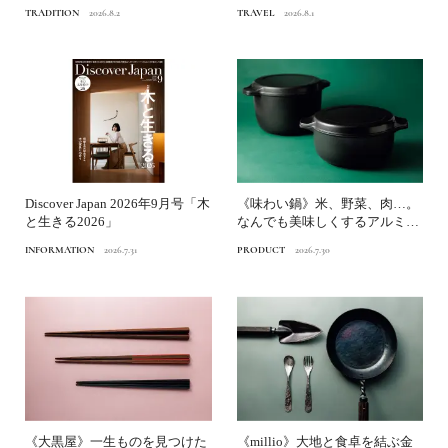
京博物館》へ
TRADITION
2026.8.2
TRAVEL
2026.8.1
Discover Japan 2026年9月号「木
《味わい鍋》米、野菜、肉…。
と生きる2026」
なんでも美味しくするアルミ鋳
物鍋｜渋谷パルコ「つくる...
INFORMATION
2026.7.31
PRODUCT
2026.7.30
《大黒屋》一生ものを見つけた
《millio》大地と食卓を結ぶ金