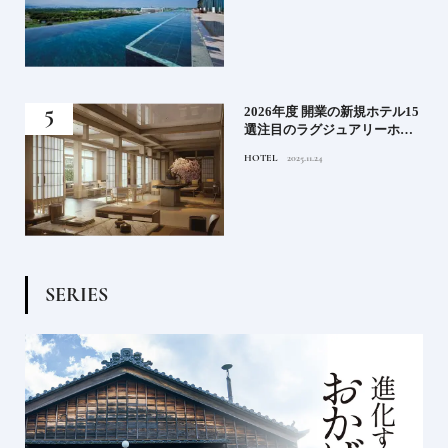
る》
2026年度 開業の新規ホテル15
うな
選注目のラグジュアリーホテ
ルや大都市の拠点となるシテ
HOTEL
2025.11.24
ィホテルまでご紹介【後編】
S
E
R
I
E
S