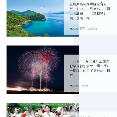
五島列島の海岸線が育ん
だ、おいしい島旅へ。（新
上五島編）｜〈連載第1
回〉長崎・海...
TRAVEL
2026.7.29
〈2026年8月開催〉全国の
お祭りおすすめ17選一生に
一度はこの目で見たい！日
本...
TRAVEL
2026.7.1