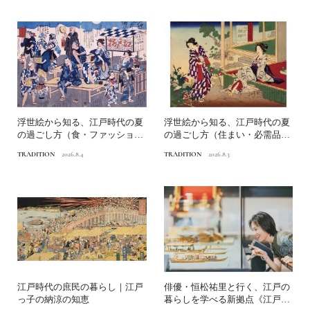
浮世絵から知る、江戸時代の夏
浮世絵から知る、江戸時代の夏
の過ごし方（食・ファッショ
の過ごし方（住まい・必需品）
ン）｜江戸っ子の納涼の知恵
｜江戸っ子の納涼の知恵
TRADITION
2026.8.4
TRADITION
2026.8.3
江戸時代の庶民の暮らし｜江戸
俳優・恒松祐里と行く、江戸の
っ子の納涼の知恵
暮らしを学べる新拠点《江戸東