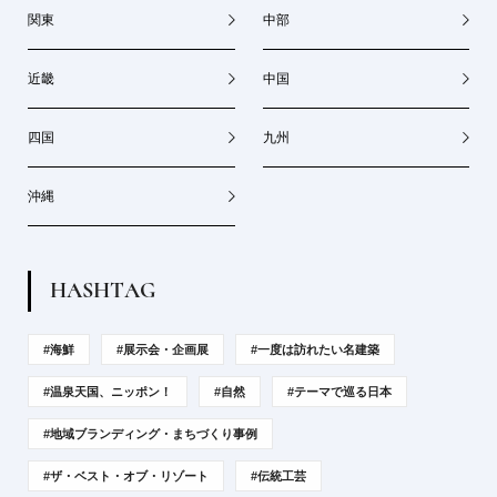
関東
中部
近畿
中国
四国
九州
沖縄
H
A
S
H
T
A
G
#海鮮
#展示会・企画展
#一度は訪れたい名建築
#温泉天国、ニッポン！
#自然
#テーマで巡る日本
#地域ブランディング・まちづくり事例
#ザ・ベスト・オブ・リゾート
#伝統工芸