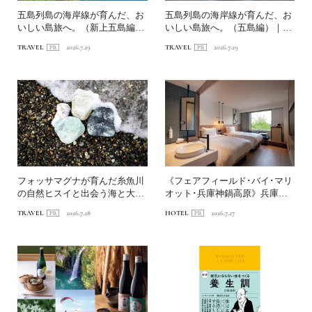
五島列島の海岸線が育んだ、お
五島列島の海岸線が育んだ、お
いしい島旅へ。（新上五島編）
いしい島旅へ。（五島編）｜
｜〈連載第1回〉長崎・海...
〈連載第1回〉長崎・海道を...
TRAVEL
2026.7.29
TRAVEL
2026.7.29
フォッサマグナが育んだ糸魚川
《フェアフィールド･バイ･マリ
の自然ヒスイと出会う海と大地
オット･兵庫神鍋高原》兵庫の
の旅へ
山あいで自然と遊ぶホテ...
TRAVEL
2026.7.28
HOTEL
2026.7.27