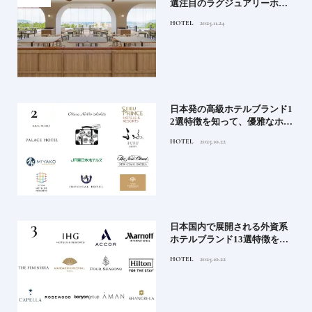
行く
選注目のラグジュアリーホテ
ルや大都市の拠点となるシテ
HOTEL
2025.11.24
ィホテルまでご紹介【前編】
蒸留
日本発の高級ホテルブランド1
たい
2選特徴を知って、優雅なホテ
ルステイを満喫｜ホテルブラ
HOTEL
2025.10.22
ンド大解剖①
」実
日本国内で展開される外資系
の実
ホテルブランド13選特徴を知
ら知
って、優雅なホテルステイを
HOTEL
2025.10.22
神様
満喫｜ホテルブランド大解剖
⑦