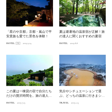
「星のや京都」京都・嵐山で平
夏は避暑地の温泉宿が正解！旅
安貴族も愛でた景色を体験！
の達人に聞くおすすめの夏宿
HOTEL
2019.9.24
HOTEL
2019.8.8
この夏は一棟貸の宿で自分たち
気分やシチュエーションで選
だけの贅沢時間を。旅の達人に
ぶ、どっちの温泉に行きまショ
聞くおすすめの夏宿
ー！？
HOTEL
2019.7.25
TRAVEL
2019.1.15