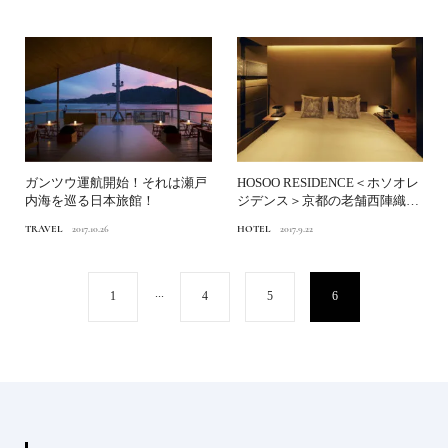
ガンツウ運航開始！それは瀬戸
HOSOO RESIDENCE＜ホソオレ
内海を巡る日本旅館！
ジデンス＞京都の老舗西陣織店
「細尾」が手...
TRAVEL
2017.10.26
HOTEL
2017.9.22
...
1
4
5
6