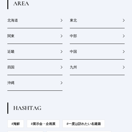
A
R
E
A
北海道
東北
関東
中部
近畿
中国
四国
九州
沖縄
H
A
S
H
T
A
G
#海鮮
#展示会・企画展
#一度は訪れたい名建築