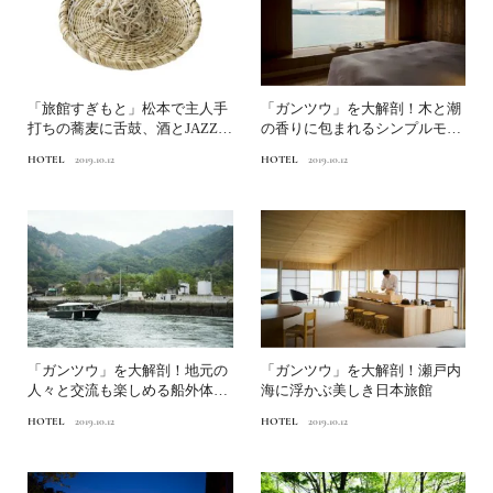
「旅館すぎもと」松本で主人手
「ガンツウ」を大解剖！木と潮
打ちの蕎麦に舌鼓、酒とJAZZに
の香りに包まれるシンプルモダ
酔わされて。
ンな空間美。
HOTEL
2019.10.12
HOTEL
2019.10.12
「ガンツウ」を大解剖！地元の
「ガンツウ」を大解剖！瀬戸内
人々と交流も楽しめる船外体験
海に浮かぶ美しき日本旅館
の魅力とは？
HOTEL
2019.10.12
HOTEL
2019.10.12