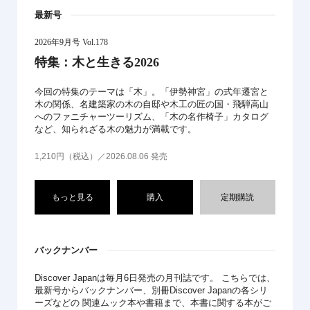
最新号
2026年9月号 Vol.178
特集：木と生きる2026
今回の特集のテーマは「木」。「伊勢神宮」の式年遷宮と
木の関係、名建築家の木の自邸や木工の匠の国・飛騨高山
へのファニチャーツーリズム、「木の名作椅子」カタログ
など、知られざる木の魅力が満載です。
1,210円（税込）／2026.08.06 発売
もっと見る
購入
定期購読
バックナンバー
Discover Japanは毎月6日発売の月刊誌です。 こちらでは、
最新号からバックナンバー、別冊Discover Japanの各シリ
ーズなどの 関連ムック本や書籍まで、本書に関する本がご