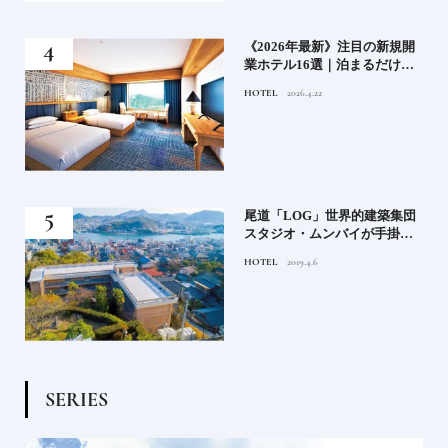
い神
《2026年最新》注目の新規開
参拝
業ホテル16選｜泊まるだけで
特別！デザインが素敵なホテ
HOTEL
2026.4.22
ル
蒸留
尾道「LOG」世界的建築集団
たい
スタジオ・ムンバイが手掛け
た新空間 ～前編～
HOTEL
2019.4.6
S
E
R
I
E
S