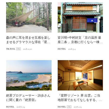
森の声に耳を澄ませ五感を楽し
皆川明×中村好文「京の温所 釜
ませるグラマラスな滞在『星の
座二条 」京都に行くなら一棟貸
や富士』
しステイへ
TRAVEL
2018.12.10
HOTEL
2018.9.4
絶景プロデューサー・詩歩さん
『星野リゾート 界 出雲』ご当
に聞く夏の『絶景宿』
地部屋でおもてなしをする、上
質な温泉旅館
HOTEL
2018.6.24
HOTEL
2018.1.24