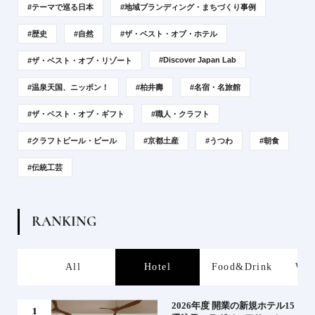
#テーマで巡る日本
#地域ブランディング・まちづくり事例
#歴史
#自然
#ザ・ベスト・オブ・ホテル
#Discover Japan Lab
#ザ・ベスト・オブ・リゾート
#温泉天国、ニッポン！
#柏井壽
#名宿・名旅館
#ザ・ベスト・オブ・ギフト
#職人・クラフト
#クラフトビール・ビール
#京都土産
#うつわ
#朝食
#伝統工芸
R
A
N
K
I
N
G
s
All
Hotel
Food&Drink
Wor
たい
2026年度 開業の新規ホテル15