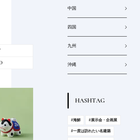
べる...
2026.7.30
PRODUCT
中国
四国
九州
T
D
沖縄
H
A
S
H
T
A
G
#海鮮
#展示会・企画展
#一度は訪れたい名建築