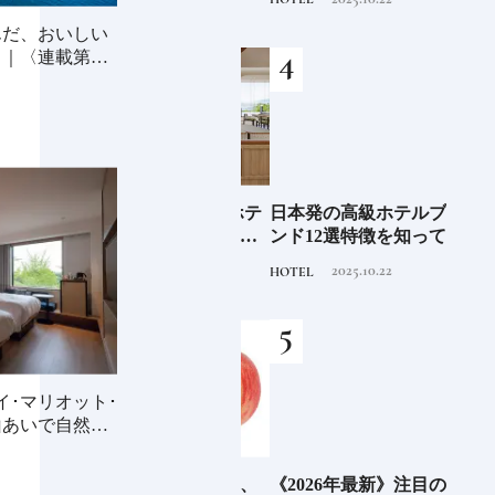
る一
あり。
テルステイを満喫｜ホテ
ルブランド大解剖⑦
んだ、おいしい
｜〈連載第1
少な
2026年度 開業の新規ホテ
日本発の高級ホテルブラ
青森
“緑
ル15選注目のラグジュア
ンド12選特徴を知って、
「竹
のあ
リーホテルや大都市の拠
優雅なホテルステイを満
民芸
2025.11.24
2025.10.22
HOTEL
HOTEL
FOOD
点となるシティホテルま
喫｜ホテルブランド大解
でご紹介【前編】
剖①
イ･マリオット･
山あいで自然と
6年9月
「桃」といえば赤、白、
《2026年最新》注目の新
「ビ