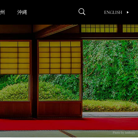
州
沖縄
ENGLISH
Photo by beeboys