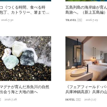
る自然を原体験でき
棟貸しホテル
コ《つくる時間、食べる時
五島列島の海岸線が育
包丁、カトラリー、箸まで…
島旅へ。（新上五島編）
らし...
回〉長崎・海...
2026.7.30
2026.7.29
TRAVEL
日本の都市は緑地が
い？都市開発のキーは
化”にあり！｜みどり
2025.4.21
INFORMATION
るまちづくり①
マグナが育んだ糸魚川の自然
《フェアフィールド･バ
出会う海と大地の旅へ
兵庫神鍋高原》兵庫の
遊ぶホテ...
2026.7.28
2026.7.27
HOTEL
Discover Japan 202