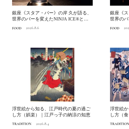
銀座《スタア・バー》の岸 久が語る、
銀座《ス
世界のバーを変えたNINJA ICE®と
世界のバー
は？...
は？...
2026.8.6
202
FOOD
FOOD
浮世絵から知る、江戸時代の夏の過ご
浮世絵か
し方（娯楽）｜江戸っ子の納涼の知恵
し方（食
の納涼の
2026.8.4
TRADITION
TRADITIO