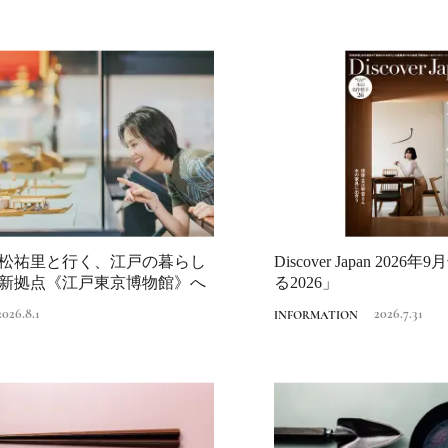
Traditi
松祐里と行く、江戸の暮らし
Discover Japan 202
新拠点《江戸東京博物館》へ
る2026」
2026.8.1
2026.7.31
INFORMATION
京都《和久傳ノ森》
名料亭・和久傳も海
都が起源でした
2026.2.24
TRAVEL