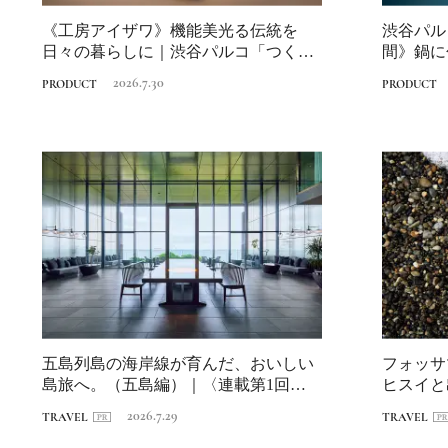
《工房アイザワ》機能美光る伝統を
渋谷パル
日々の暮らしに｜渋谷パルコ「つくる
間》鍋に
時間、食べる時...
食を彩る暮
2026.7.30
PRODUCT
PRODUCT
五島列島の海岸線が育んだ、おいしい
フォッサ
島旅へ。（五島編）｜〈連載第1回〉長
ヒスイと
崎・海道を...
2026.7.29
TRAVEL
TRAVEL