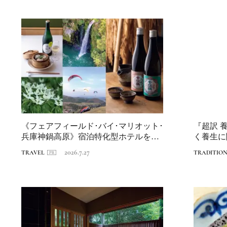
《フェアフィールド･バイ･マリオット･
『超訳 
兵庫神鍋高原》宿泊特化型ホテルを拠
く養生に
点に、神...
2026.7.27
TRAVEL
TRADITIO