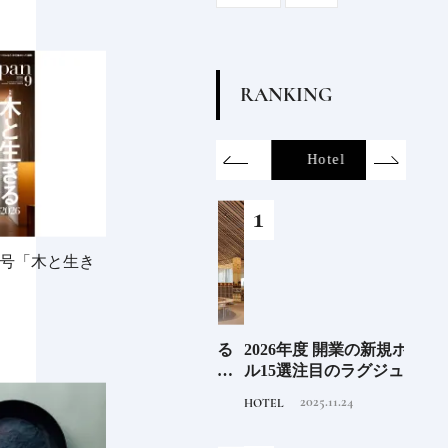
R
A
N
K
I
N
G
on
SDGs
All
Hotel
Food&Dri
6年9月号「木と生き
あの
《那須塩原市図書館みる
2026年度 開業の新規ホテ
《帝国
の京
る》森の中を散歩してい
ル15選注目のラグジュア
以上
るような図書空間
リーホテルや大都市の拠
チュ
2022.6.30
2025.11.24
TRAVEL
HOTEL
FOOD
点となるシティホテルま
パイ
でご紹介【前編】
しい