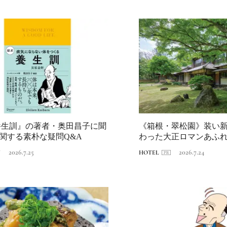
号「木と生きる2026
2026.7.31
INFORMATION
養生訓』の著者・奥田昌子に聞
《箱根・翠松園》装い
関する素朴な疑問Q&A
わった大正ロマンあふ
へ。前編｜新...
2026.7.25
2026.7.24
N
HOTEL