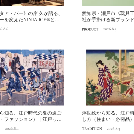
タア・バー》の岸 久が語る、
愛知県・瀬戸市《玩具
を変えたNINJA ICE®と
社が手掛ける新ブラン
に寄り添う、...
6.8.6
2026.8.5
PRODUCT
ら知る、江戸時代の夏の過ご
浮世絵から知る、江戸
・ファッション）｜江戸っ子
し方（住まい・必需品
知恵
納涼の知恵
2026.8.4
2026.8.3
N
TRADITION