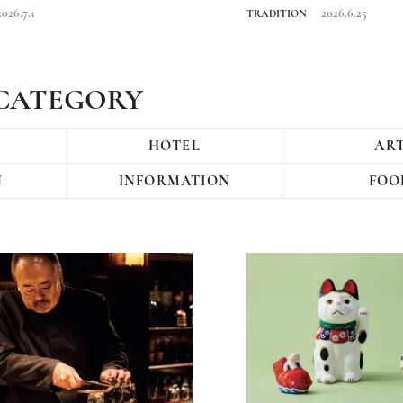
をたどる旅
2026.7.1
2026.6.25
TRADITION
CATEGORY
HOTEL
AR
N
INFORMATION
FOO