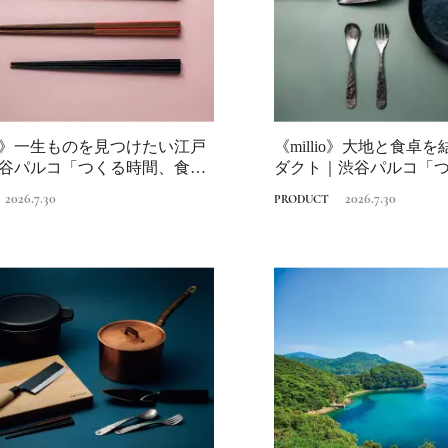
》一生ものを見つけたい江戸
《millio》大地と食卓
都市緑化を目指す、“
谷パルコ「つくる時間、食べ
ダクト｜渋谷パルコ「
づくり”最新事例集！
べる...
「みどりの価値を世
2026.7.30
2026.7.30
2025.4.29
PRODUCT
INFORMATION
共創・共有」、「複
設の緑化」
MEMU EARTH HOT
／メムアースホテル
的な建築と十勝の無
2021.11.14
HOTEL