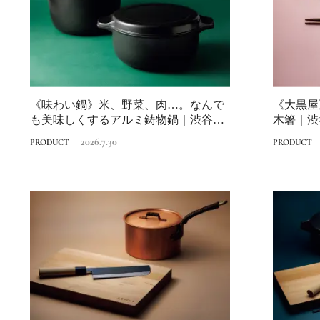
《味わい鍋》米、野菜、肉…。なんで
《大黒屋
も美味しくするアルミ鋳物鍋｜渋谷パ
木箸｜渋
ルコ「つくる...
る時間」
2026.7.30
PRODUCT
PRODUCT