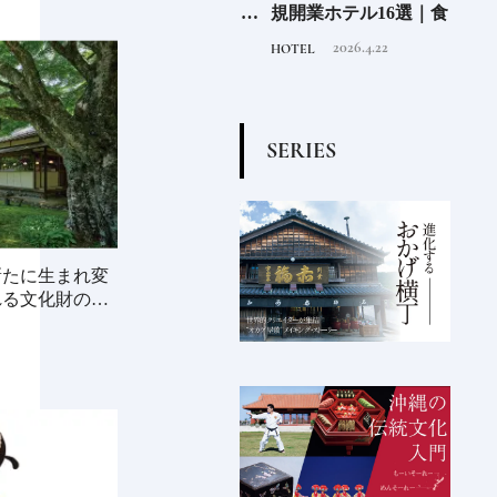
」
どちらがお好き？仁義な
規開業ホテル16選｜食・
広島
きフルーツの戦い
温泉・リゾートの最前線
ル
2020.8.23
2026.4.22
FOOD
HOTEL
FOOD
S
E
R
I
E
S
新たに生まれ変
れる文化財の宿