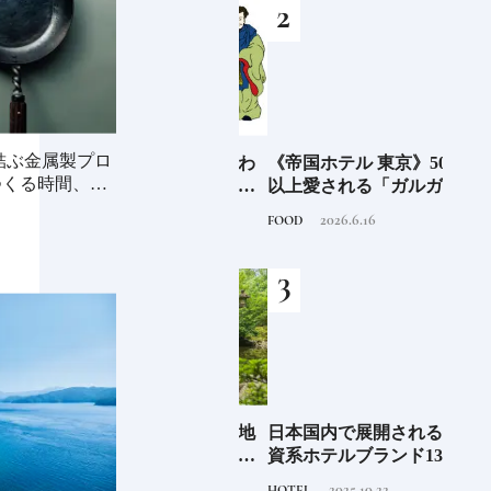
を結ぶ金属製プロ
まち
万物の根源を示すといわ
《帝国ホテル 東京》50年
「桃
つくる時間、食
①｜
れる三柱「天之御中主
以上愛される「ガルガン
どち
界と
神」「高御産巣日神」
チュワ」のブルーベリー
きフ
2020.11.24
2026.6.16
TRADITION
FOOD
FOOD
合施
「神産巣日神」日本人な
パイ｜一流ホテルの美味
ら知っておきたいニッポ
しいスイーツ
ンの神様名鑑
EL
全国唯一の八方除の聖地
日本国内で展開される外
石川
先進
《寒川神社》｜寒川神社
資系ホテルブランド13選
約必
垢な
のパワーは御本殿の裏に
特徴を知って、優雅なホ
2023.9.14
2025.10.22
TRAVEL
HOTEL
FOOD