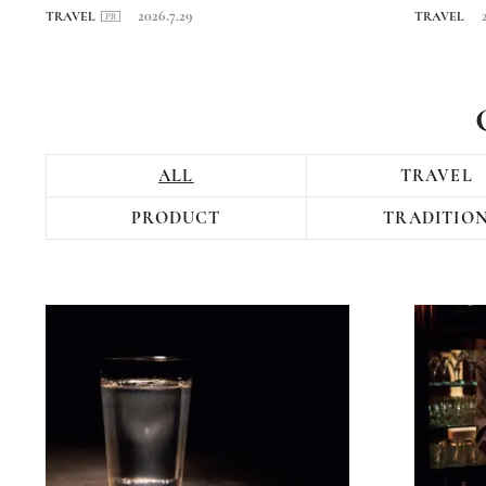
回〉長崎・海...
日本...
2026.7.29
TRAVEL
TRAVEL
ALL
TRAVEL
PRODUCT
TRADITIO