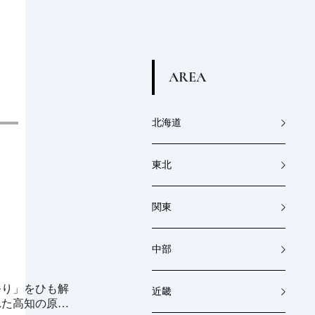
A
R
E
A
北海道
東北
関東
中部
祭り」をひも解
《millio》大地と食卓を結ぶ金属製プロ
近畿
れた高知の原点
ダクト｜渋谷パルコ「つくる時間、食