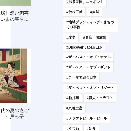
#温泉天国、ニッポン！
#伝統工芸
#自然
工房》瀬戸陶芸
ドいまの暮らし
#地域ブランディング・まちづ
くり事例
#歴史
#名宿・名旅館
#Discover Japan Lab
#ザ・ベスト・オブ・ホテル
#ザ・ベスト・オブ・ギフト
#テーマで巡る日本
#ザ・ベスト・オブ・リゾート
#柏井壽
#職人・クラフト
#京都土産
時代の夏の過ご
）｜江戸っ子の
#クラフトビール・ビール
#うつわ
#朝食