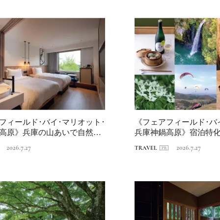
／メムアースホテル
的な建築と十勝の無
2021.11.14
HOTEL
る自然を原体験でき
棟貸しホテル
フィールド･バイ･マリオット･
《フェアフィールド･バ
高原》兵庫の山あいで自然と
兵庫神鍋高原》宿泊特
.
点に、神...
2026.7.27
2026.7.27
TRAVEL