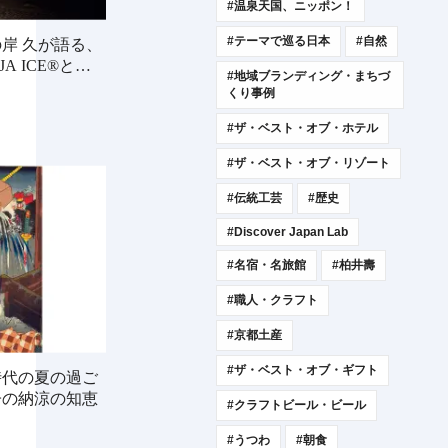
#温泉天国、ニッポン！
#テーマで巡る日本
#自然
岸 久が語る、
A ICE®と
#地域ブランディング・まちづ
くり事例
#ザ・ベスト・オブ・ホテル
#ザ・ベスト・オブ・リゾート
#伝統工芸
#歴史
#Discover Japan Lab
#名宿・名旅館
#柏井壽
#職人・クラフト
#京都土産
#ザ・ベスト・オブ・ギフト
時代の夏の過ご
子の納涼の知恵
#クラフトビール・ビール
#うつわ
#朝食