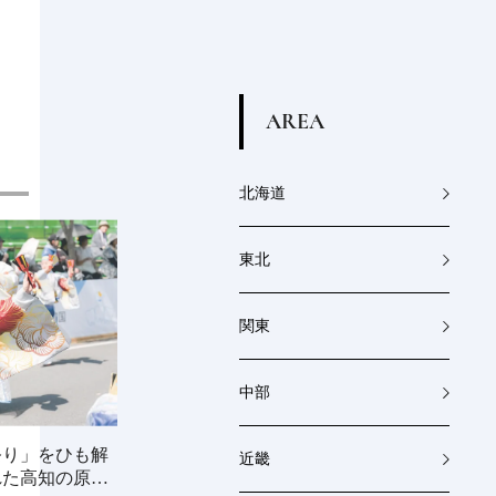
A
R
E
A
北海道
東北
関東
中部
祭り」をひも解
《millio》大地と食卓を結ぶ金属製プロ
近畿
れた高知の原点
ダクト｜渋谷パルコ「つくる時間、食