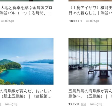
io》大地と食卓を結ぶ金属製プロ
《工房アイザワ》機能
渋谷パルコ「つくる時間、食
日々の暮らしに｜渋谷
時間、食べる時...
2026.7.30
2026.7.30
PRODUCT
日本の都市は緑地が
い？都市開発のキーは
化”にあり！｜みどり
2025.4.21
INFORMATION
るまちづくり①
の海岸線が育んだ、おいしい
五島列島の海岸線が育
（新上五島編）｜〈連載第1
島旅へ。（五島編）｜〈
海...
崎・海道を...
2026.7.29
2026.7.29
TRAVEL
MEMU EARTH HOT