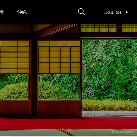
州
沖縄
ENGLISH
Photo by beeboys