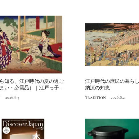
Traditi
ら知る、江戸時代の夏の過ご
江戸時代の庶民の暮ら
まい・必需品）｜江戸っ子の
納涼の知恵
恵
2026.8.3
2026.8.2
N
TRADITION
Discover Japan 202
号「木と生きる2026
2026.7.31
INFORMATION