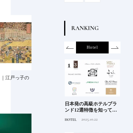
R
A
N
K
I
N
G
on
SDGs
All
Hotel
Food&Dri
し｜江戸っ子の
6年9月
新次元の塩づくり《田野
日本発の高級ホテルブラ
青森
」
屋塩二郎》現代に受け継
ンド12選特徴を知って、
「竹
がれる高知の“塩"スピリ
優雅なホテルステイを満
民芸
2025.7.30
2025.10.22
TRAVEL
HOTEL
FOOD
ット塩の道をゆく高知旅
喫｜ホテルブランド大解
｜中編
剖①