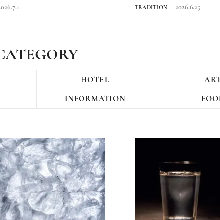
をたどる旅
2026.7.1
2026.6.25
TRADITION
CATEGORY
HOTEL
AR
N
INFORMATION
FOO