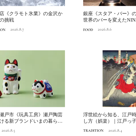
店《クラモト氷業》の金沢か
銀座《スタア・バー》の
の挑戦
世界のバーを変えたNINJ
は？...
2026.8.7
2026.8.6
ION
FOOD
瀬戸市《玩具工房》瀬戸陶芸
浮世絵から知る、江戸
ける新ブランドいまの暮らし
し方（娯楽）｜江戸っ
、...
2026.8.5
2026.8.4
TRADITION