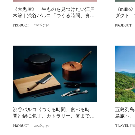
《大黒屋》一生ものを見つけたい江戸
《mill
木箸｜渋谷パルコ「つくる時間、食べ
ダクト｜
る時間」
べる...
2026.7.30
PRODUCT
PRODUCT
渋谷パルコ《つくる時間、食べる時
五島列島
間》鍋に包丁、カトラリー、箸まで…
島旅へ。
食を彩る暮らし...
回〉長崎・
2026.7.30
PRODUCT
TRAVEL