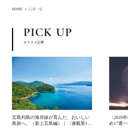
HOME
記事一覧
PICK UP
オススメ記事
五島列島の海岸線が育んだ、おいしい
〈202
島旅へ。（新上五島編）｜〈連載第1
め17選