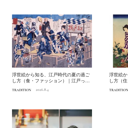
浮世絵から知る、江戸時代の夏の過ご
浮世絵か
し方（食・ファッション）｜江戸っ子
し方（住
の納涼の知恵
納涼の知
2026.8.4
TRADITION
TRADITIO