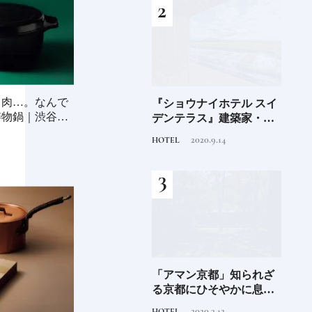
、肉…。なんで
海士町
青森県弘前市 大阪屋の
『ショウナイホテル スイ
料理
鋳物鍋｜渋谷パ
、未
「竹流し」《福田里香の
デンテラス』建築家・坂
「一
前
民芸お菓子巡礼》
茂が手掛ける新しい庄内
2024.8.25
2020.9.14
FOOD
HOTEL
FOOD
の街づくりのシンボル
阪に
Discover Japan 2026年9月
「アマン京都」知られざ
ご当
ンド
号「木と生きる2026」
る京都にひそやかに息づ
ー究
くリゾート
せ！
2026.7.31
2020.3.12
INFORMATION
HOTEL
FOOD