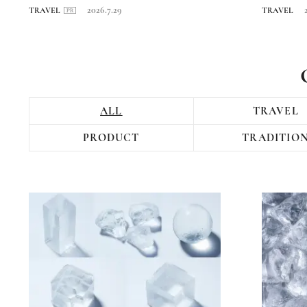
回〉長崎・海...
日本...
2026.7.29
TRAVEL
TRAVEL
ALL
TRAVEL
PRODUCT
TRADITIO