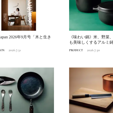
er Japan 2026年9月号「木と生き
《味わい鍋》米、野菜
Ento ＜エントウ＞ 
も美味しくするアルミ
地球と人が循環する
ルコ「つくる...
来の島の観光拠点〈
2026.7.31
2026.7.30
2021.8.29
ION
PRODUCT
HOTEL
編〉
《うめきた公園》大
自然と人をつなぐラ
スケープが誕生
2022.6.11
TRAVEL