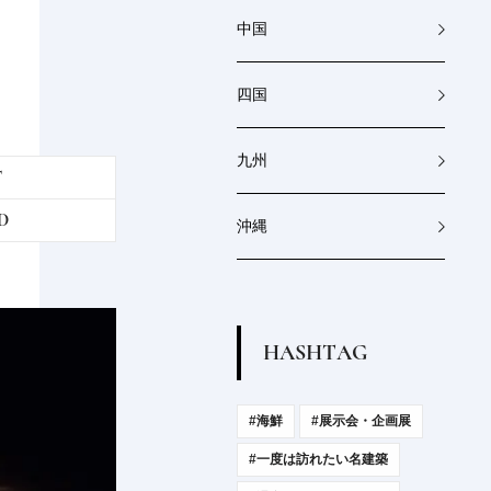
べる...
2026.7.30
PRODUCT
中国
四国
九州
T
D
沖縄
H
A
S
H
T
A
G
#海鮮
#展示会・企画展
#一度は訪れたい名建築