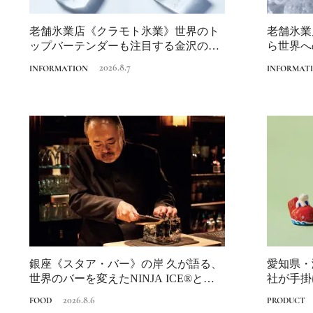
老舗氷業店《クラモト氷業》世界のト
老舗氷業
ップバーテンダーも注目する金沢の氷
ら世界へ
ができるまで
2026.8.7
INFORMATION
INFORMAT
銀座《スタア・バー》の岸 久が語る、
愛知県・
世界のバーを変えたNINJA ICE®と
社が手掛
は？...
に寄り添う
2026.8.6
FOOD
PRODUCT