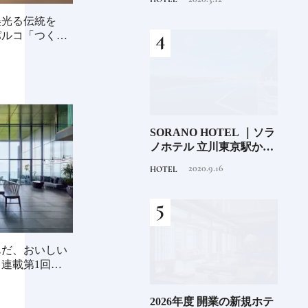
美光る伝統を
パルコ「つくる
少な
「伊邪那美神（イザナ
SORANO HOTEL ｜ソラ
銀座
“緑
ミ）」イザナギとともに
ノホテル 立川東京駅から
岸 
のあ
多くの神様を生み出す日
40分で行けるリゾートへ
を変え
2020.11.17
2020.9.16
TRADITION
HOTEL
FOOD
本人なら知っておきたい
【前編】
は？
ニッポンの神様名鑑
続け
んだ、おいしい
連載第1回〉長
EL
《那須塩原市図書館みる
2026年度 開業の新規ホテ
料理