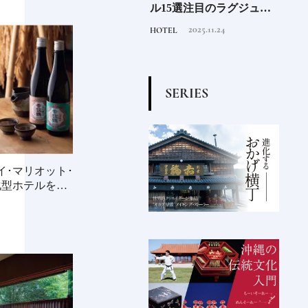
先進
る》森の中を散歩してい
ル15選注目のラグジュア
「山
垢な
るような図書空間
リーホテルや大都市の拠
2022.6.30
2025.11.24
TRAVEL
HOTEL
FOOD
る一
点となるシティホテルま
でご紹介【後編】
S
E
R
I
E
S
イ･マリオット･
化型ホテルを拠