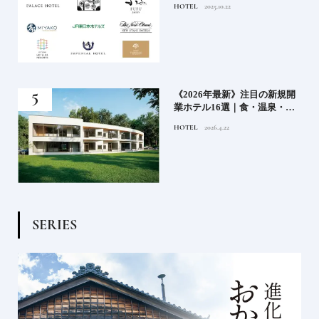
HOTEL
2025.10.22
編】
ンド大解剖①
どち
《2026年最新》注目の新規開
ルー
業ホテル16選｜食・温泉・リ
ゾートの最前線
HOTEL
2026.4.22
S
E
R
I
E
S