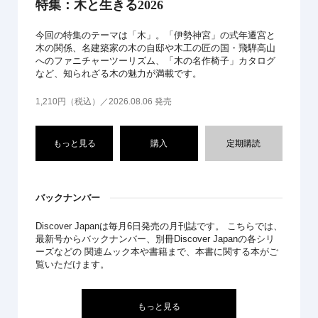
特集：木と生きる2026
今回の特集のテーマは「木」。「伊勢神宮」の式年遷宮と
木の関係、名建築家の木の自邸や木工の匠の国・飛騨高山
へのファニチャーツーリズム、「木の名作椅子」カタログ
など、知られざる木の魅力が満載です。
1,210円（税込）／2026.08.06 発売
もっと見る
購入
定期購読
バックナンバー
Discover Japanは毎月6日発売の月刊誌です。 こちらでは、
最新号からバックナンバー、別冊Discover Japanの各シリ
ーズなどの 関連ムック本や書籍まで、本書に関する本がご
覧いただけます。
もっと見る