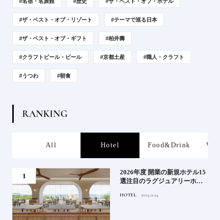
#名宿・名旅館
#歴史
#ザ・ベスト・オブ・ホテル
#ザ・ベスト・オブ・リゾート
#テーマで巡る日本
#ザ・ベスト・オブ・ギフト
#柏井壽
#クラフトビール・ビール
#京都土産
#職人・クラフト
#うつわ
#朝食
R
A
N
K
I
N
G
s
All
Hotel
Food&Drink
Wor
る》
2026年度 開業の新規ホテル15
うな
選注目のラグジュアリーホテ
ルや大都市の拠点となるシテ
HOTEL
2025.11.24
ィホテルまでご紹介【前編】