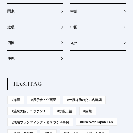
関東
中部
近畿
中国
四国
九州
沖縄
H
A
S
H
T
A
G
#海鮮
#展示会・企画展
#一度は訪れたい名建築
#温泉天国、ニッポン！
#伝統工芸
#自然
#Discover Japan Lab
#地域ブランディング・まちづくり事例