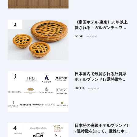
れる
《帝国ホテル 東京》50年以上
高御
愛される「ガルガンチュワ」
」日
のブルーベリーパイ｜一流ホ
FOOD
2026.6.16
ニッ
テルの美味しいスイーツ
《寒
日本国内で展開される外資系
ワー
ホテルブランド13選特徴を知
って、優雅なホテルステイを
HOTEL
2025.10.22
満喫｜ホテルブランド大解剖
⑦
ル15
日本発の高級ホテルブランド1
ホテ
2選特徴を知って、優雅なホテ
シテ
ルステイを満喫｜ホテルブラ