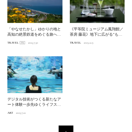
「やなせたかし」ゆかりの地と
《平等院ミュージアム鳳翔館／
高知の絶景鉄道をめぐる旅へ塩
茶房 藤花》地下に広がる“もう
の道をゆく高知旅｜後編
ひとつの平等院”平安・...
TRAVEL
2025.7.30
TRAVEL
2023.12.9
デジタル技術がつくる新たなア
ート体験一歩先ゆくライフスタ
イルが見つかる100年後...
ART
2023.7.22