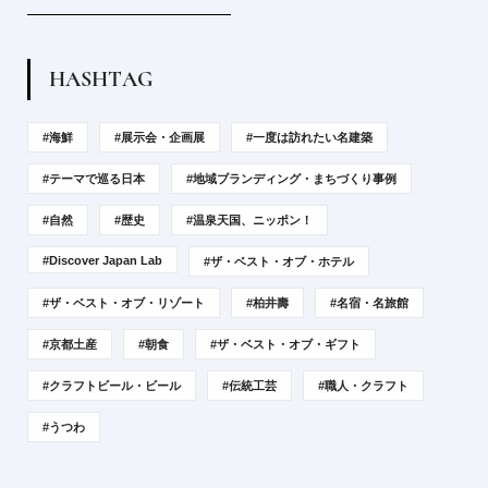
H
A
S
H
T
A
G
#海鮮
#展示会・企画展
#一度は訪れたい名建築
#テーマで巡る日本
#地域ブランディング・まちづくり事例
#自然
#歴史
#温泉天国、ニッポン！
#Discover Japan Lab
#ザ・ベスト・オブ・ホテル
#ザ・ベスト・オブ・リゾート
#柏井壽
#名宿・名旅館
#京都土産
#朝食
#ザ・ベスト・オブ・ギフト
#クラフトビール・ビール
#伝統工芸
#職人・クラフト
#うつわ