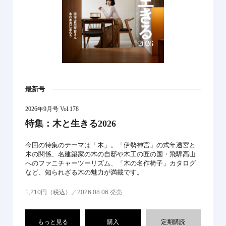
最新号
2026年9月号 Vol.178
特集：木と生きる2026
今回の特集のテーマは「木」。「伊勢神宮」の式年遷宮と
木の関係、名建築家の木の自邸や木工の匠の国・飛騨高山
へのファニチャーツーリズム、「木の名作椅子」カタログ
など、知られざる木の魅力が満載です。
1,210円（税込）／2026.08.06 発売
もっと見る
購入
定期購読