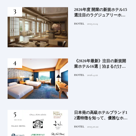
！密
2026年度 開業の新規ホテル15
選注目のラグジュアリーホテ
ルや大都市の拠点となるシテ
HOTEL
2025.11.24
ィホテルまでご紹介【後編】
た
《2026年最新》注目の新規開
たい
業ホテル16選｜泊まるだけで
特別！デザインが素敵なホテ
HOTEL
2026.4.22
ル
）で
日本発の高級ホテルブランド1
後
2選特徴を知って、優雅なホテ
ルステイを満喫｜ホテルブラ
HOTEL
2025.10.22
ンド大解剖①