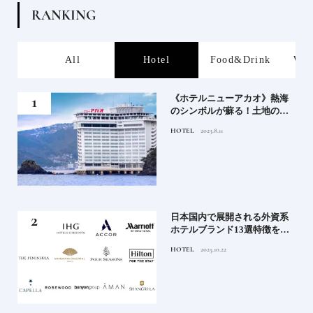
R
A
N
K
I
N
G
s
All
Hotel
Food&Drink
Wor
、か
《ホテルニューアカオ》熱海
武将
のシンボルが蘇る！土地の歴
史を語る絶景宿がオープン
HOTEL
2023.8.11
｜2
日本国内で展開される外資系
史
ホテルブランド13選特徴を知
って、優雅なホテルステイを
HOTEL
2025.10.22
満喫｜ホテルブランド大解剖
⑦