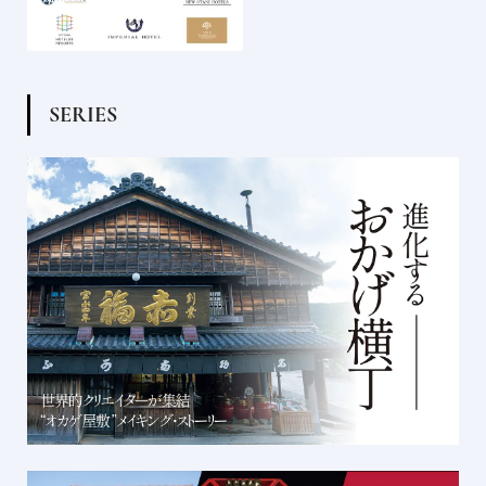
S
E
R
I
E
S