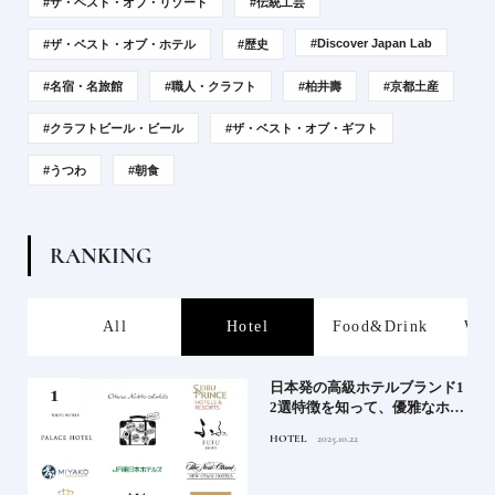
#ザ・ベスト・オブ・リゾート
#伝統工芸
#Discover Japan Lab
#ザ・ベスト・オブ・ホテル
#歴史
#名宿・名旅館
#職人・クラフト
#柏井壽
#京都土産
#クラフトビール・ビール
#ザ・ベスト・オブ・ギフト
#うつわ
#朝食
R
A
N
K
I
N
G
s
All
Hotel
Food&Drink
Wor
屋塩
日本発の高級ホテルブランド1
る高
2選特徴を知って、優雅なホテ
道を
ルステイを満喫｜ホテルブラ
HOTEL
2025.10.22
ンド大解剖①