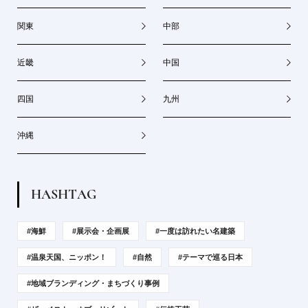
関東
中部
近畿
中国
四国
九州
沖縄
H
A
S
H
T
A
G
#海鮮
#展示会・企画展
#一度は訪れたい名建築
#温泉天国、ニッポン！
#自然
#テーマで巡る日本
#地域ブランディング・まちづくり事例