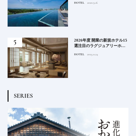
HOTEL
2020.9.16
名鑑
る》
2026年度 開業の新規ホテル15
うな
選注目のラグジュアリーホテ
ルや大都市の拠点となるシテ
HOTEL
2025.11.24
ィホテルまでご紹介【後編】
S
E
R
I
E
S