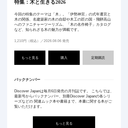
特集：木と生きる2026
今回の特集のテーマは「木」。「伊勢神宮」の式年遷宮と
木の関係、名建築家の木の自邸や木工の匠の国・飛騨高山
へのファニチャーツーリズム、「木の名作椅子」カタログ
など、知られざる木の魅力が満載です。
1,210円（税込）／2026.08.06 発売
もっと見る
購入
定期購読
バックナンバー
Discover Japanは毎月6日発売の月刊誌です。 こちらでは、
最新号からバックナンバー、別冊Discover Japanの各シリ
ーズなどの 関連ムック本や書籍まで、本書に関する本がご
覧いただけます。
もっと見る