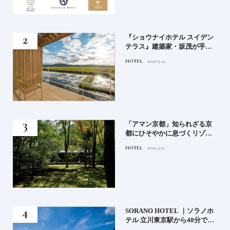
竹流
『ショウナイホテル スイデン
菓子
テラス』建築家・坂茂が手掛
ける新しい庄内の街づくりの
HOTEL
2020.9.14
シンボル
月号
「アマン京都」知られざる京
都にひそやかに息づくリゾー
ト
HOTEL
2020.3.12
）」
SORANO HOTEL ｜ソラノホ
神様
テル 立川東京駅から40分で行
って
けるリゾートへ【前編】