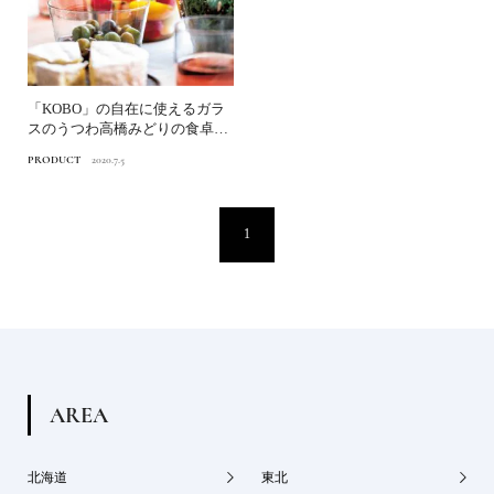
「KOBO」の自在に使えるガラ
スのうつわ高橋みどりの食卓の
匂い
PRODUCT
2020.7.5
1
A
R
E
A
北海道
東北