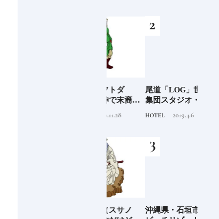
つく
阪に
「布刀玉命（フトダ
尾道「LOG」世界的建築
石川
ンド
マ）」占いの神で末裔は
集団スタジオ・ムンバイ
約必
祭祀を司る氏族となる日
が手掛けた新空間 ～前編
2020.11.28
2019.4.6
TRADITION
HOTEL
FOOD
本人なら知っておきたい
～
ニッポンの神様名鑑
海士町
「須佐之男命（スサノ
沖縄県・石垣市《フサキ
青森