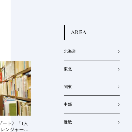
A
R
E
A
北海道
東北
関東
中部
近畿
リゾート》「1人
Oレンジャー