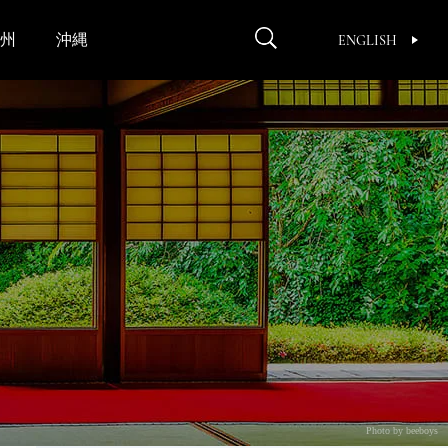
州
沖縄
ENGLISH
Photo by beeboys