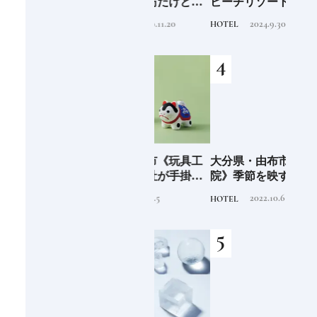
、未
オ）」暴れん坊だけど頭
ビーチリゾート ホテル&
「竹
前
がよく正義感が強い日本
ヴィラズ》石垣島のビー
民芸
2020.11.20
2024.9.30
TRADITION
HOTEL
FOOD
人なら知っておきたいニ
チリゾートでゆるりと島
ッポンの神様名鑑
時間を楽しむ
少な
愛知県・瀬戸市《玩具工
大分県・由布市《界 由布
《SW
“緑
房》瀬戸陶芸社が手掛け
院》季節を映す棚田の景
ーツ
のあ
る新ブランドいまの暮ら
色に癒される由布院の湯
がけ
2026.8.5
2022.10.6
PRODUCT
HOTEL
TRAVE
しに寄り添う、郷土玩具
宿
施設