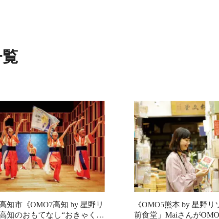
一覧
高知市《OMO7高知 by 星野リ
《OMO5熊本 by 星野
高知のおもてなし“おきゃく文
前食堂」MaiさんがOM