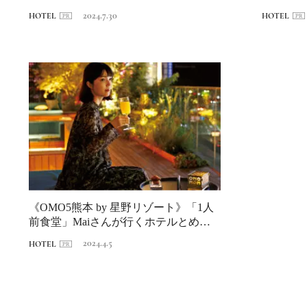
で美...
化...
2024.7.30
HOTEL
HOTEL
《OMO5熊本 by 星野リゾート》「1人
前食堂」Maiさんが行くホテルとめぐ
る...
2024.4.5
HOTEL