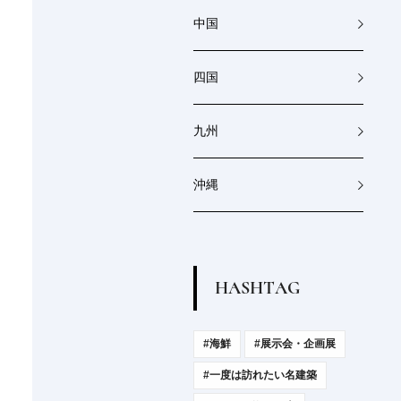
中国
四国
九州
沖縄
H
A
S
H
T
A
G
#海鮮
#展示会・企画展
#一度は訪れたい名建築