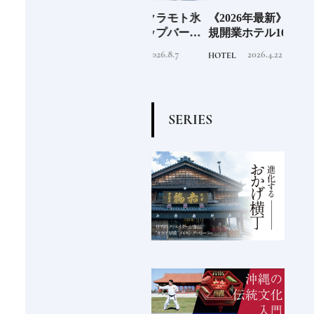
」の
老舗氷業店《クラモト氷
《2026年最新》注目の新
北海
界の
業》世界のトップバーテ
規開業ホテル16選｜一度
ニシ
の富
ンダーも注目する金沢の
は泊まりたい都市型のラ
活し
2026.8.7
2026.4.22
INFORMATION
HOTEL
FOOD
チャ
氷ができるまで
グジュアリーホテル
編〉
S
E
R
I
E
S