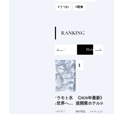
#うつわ
#朝食
R
A
N
K
I
N
G
on
SDGs
All
Hotel
Food&Dri
6年9月
老舗氷業店《クラモト氷
《2026年最新》注目の新
銀座
」
業》の金沢から世界への
規開業ホテル16選｜泊ま
岸 
挑戦
るだけで特別！デザイン
を変え
2026.8.7
2026.4.22
INFORMATION
HOTEL
FOOD
が素敵なホテル
は？