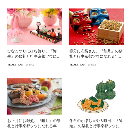
ひなまつりにひな飾り。『弥
節分に布袋さん。『如月』の祭
生』の祭礼と行事京都ツウにな
礼と行事京都ツウになれる年中
れる年中行事
行事
TRADITION
2021.3.2
TRADITION
2021.2.1
お正月にお雑煮。『睦月』の祭
冬至のかぼちゃや大晦日…『師
礼と行事京都ツウになれる年中
走』 の祭礼と行事京都ツウにな