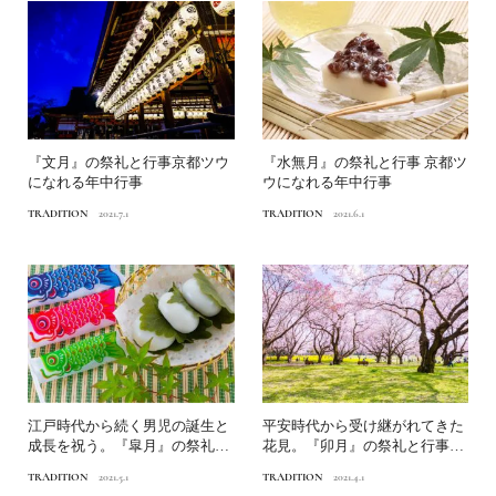
『文月』の祭礼と行事京都ツウ
『水無月』の祭礼と行事 京都ツ
になれる年中行事
ウになれる年中行事
TRADITION
2021.7.1
TRADITION
2021.6.1
江戸時代から続く男児の誕生と
平安時代から受け継がれてきた
成長を祝う。『皐月』の祭礼と
花見。『卯月』の祭礼と行事京
行事京都ツウになれる年中行事
都ツウになれる年中行事
TRADITION
2021.5.1
TRADITION
2021.4.1