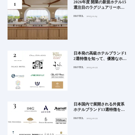
たい
2026年度 開業の新規ホテル15
行く
選注目のラグジュアリーホテ
ルや大都市の拠点となるシテ
HOTEL
2025.11.24
ィホテルまでご紹介【前編】
蒸留
日本発の高級ホテルブランド1
たい
2選特徴を知って、優雅なホテ
ルステイを満喫｜ホテルブラ
HOTEL
2025.10.22
ンド大解剖①
」実
日本国内で展開される外資系
の実
ホテルブランド13選特徴を知
ら知
って、優雅なホテルステイを
HOTEL
2025.10.22
神様
満喫｜ホテルブランド大解剖
⑦