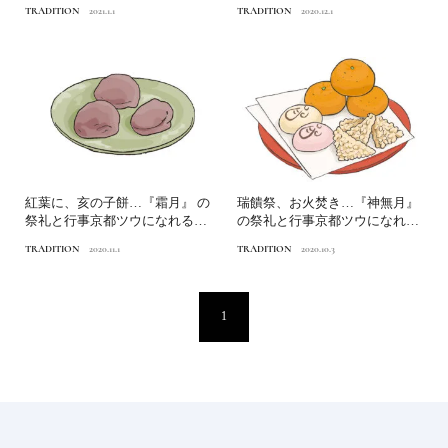
行事
れる年中行事
TRADITION
2021.1.1
TRADITION
2020.12.1
紅葉に、亥の子餅…『霜月』 の
瑞饋祭、お火焚き…『神無月』
祭礼と行事京都ツウになれる年
の祭礼と行事京都ツウになれる
中行事
年中行事
TRADITION
2020.11.1
TRADITION
2020.10.3
1