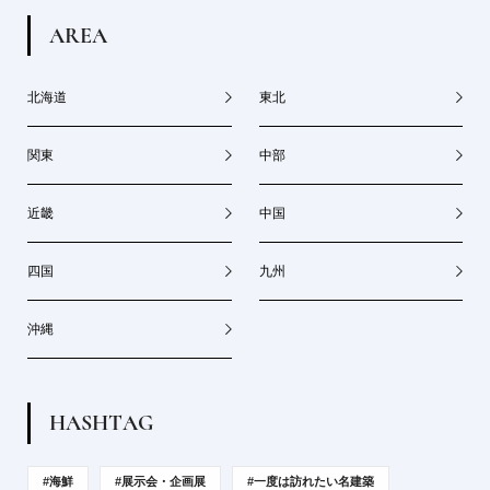
A
R
E
A
北海道
東北
関東
中部
近畿
中国
四国
九州
沖縄
H
A
S
H
T
A
G
#海鮮
#展示会・企画展
#一度は訪れたい名建築