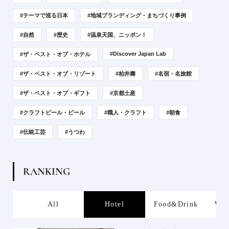
#テーマで巡る日本
#地域ブランディング・まちづくり事例
#自然
#歴史
#温泉天国、ニッポン！
#Discover Japan Lab
#ザ・ベスト・オブ・ホテル
#ザ・ベスト・オブ・リゾート
#柏井壽
#名宿・名旅館
#ザ・ベスト・オブ・ギフト
#京都土産
#クラフトビール・ビール
#職人・クラフト
#朝食
#伝統工芸
#うつわ
R
A
N
K
I
N
G
s
All
Hotel
Food&Drink
Wor