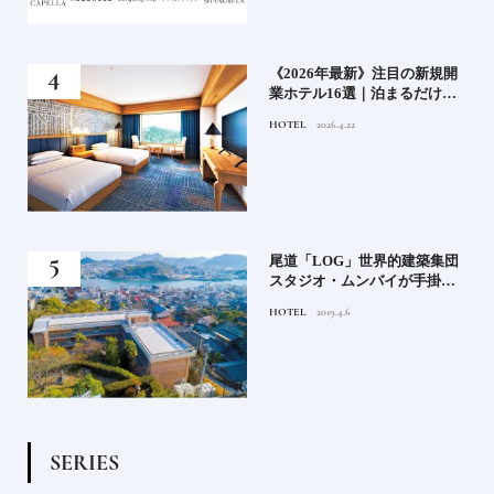
い神
《2026年最新》注目の新規開
参拝
業ホテル16選｜泊まるだけで
特別！デザインが素敵なホテ
HOTEL
2026.4.22
ル
蒸留
尾道「LOG」世界的建築集団
たい
スタジオ・ムンバイが手掛け
た新空間 ～前編～
HOTEL
2019.4.6
S
E
R
I
E
S