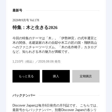
最新号
2026年9月号 Vol.178
特集：木と生きる2026
今回の特集のテーマは「木」。「伊勢神宮」の式年遷宮と
木の関係、名建築家の木の自邸や木工の匠の国・飛騨高山
へのファニチャーツーリズム、「木の名作椅子」カタログ
など、知られざる木の魅力が満載です。
1,210円（税込）／2026.08.06 発売
もっと見る
購入
定期購読
バックナンバー
Discover Japanは毎月6日発売の月刊誌です。 こちらでは、
最新号からバックナンバー、別冊Discover Japanの各シリ